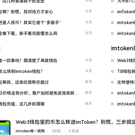
么下？这几种靠谱路子别走歪
今天
火币BT
底藏在哪？别慌，找对地方才安心
今天
imTo
金还是人民币？其实它是个“多面手”
今天
imto
频大全集下载，新手看完就懂怎么用
今天
imtok
载
imtok
钱包是一回事吗？搞清楚了再装钱包
今天
Web3钱
么转到imtoken钱包？
今天
TB钱包转
源吧在哪找，这些坑我帮你趟过
昨天
比特堡特
日价格走势分析，散户如何避免追涨杀跌被
昨天
imtok
en钱包充值，这几步别搞错
昨天
imto
Web3钱包里的币怎么转进imToken？别慌，三步搞
imtoken唯一官网
⋅
3秒前
⋅
0 阅读