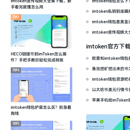
imtoken钱包怎
imtoken宣传视频大全集下载，新
手看完就懂怎么用
imtoken私钥到
TOP3
imtoken钱包是美
imtoken宣传视
imtoken官方下
HECO链提币到imToken怎么操
欧意和imtoken
作？手把手教你轻松完成转账
鱼池挖矿挖出来的币怎
TOP4
imtoken钱包资
以太坊币美元行情今
套牢
苹果手机给imTok
imtoken钱包护盾怎么买？别急着
掏钱
TOP5