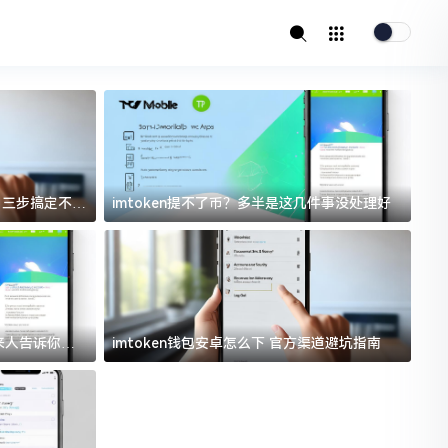
址？三步搞定不踩
imtoken提不了币？多半是这几件事没处理好
i
过来人告诉你门
imtoken钱包安卓怎么下 官方渠道避坑指南