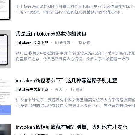
手上持有Web3钱包的币,打算迁移到imToken里存放,这件事情实
一听闻“跨链”、“转账”就心生畏惧,担心转错链导致币消失不见
我是丘imtoken来拯救你的钱包
imtoken中文版下载
⋅
59分钟前
⋅
13 阅读
这几日,钱包之中那些许数字资产,着实令人难以安睡。币圈这所在,其
尚呈飘红之态，今日已然绿得人心慌慌。众多人手中紧握着一堆币
imtoken钱包怎么下？这几种靠谱路子别走歪
imtoken中文版下载
⋅
今天
⋅
17 阅读
如今这个时代,手上要是没有个数字钱包,确实有点不太合乎情理,然而前往
n”,呈现出来的结果各式各样,实在是让人头疼不已。有些看起来似乎
imtoken私钥到底藏在哪？别慌，找对地方才安心