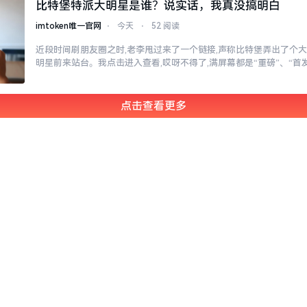
比特堡特派大明星是谁？说实话，我真没搞明白
imtoken唯一官网
⋅
今天
⋅
52 阅读
近段时间刷朋友圈之时,老李甩过来了一个链接,声称比特堡弄出了个大
明星前来站台。我点击进入查看,哎呀不得了,满屏幕都是“重磅”、“首发
点击查看更多