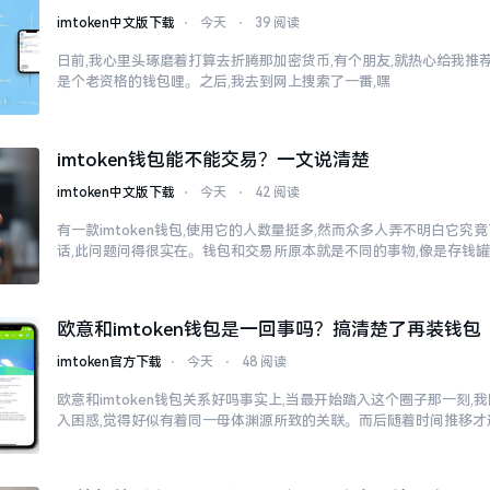
imtoken中文版下载
⋅
今天
⋅
39 阅读
日前,我心里头琢磨着打算去折腾那加密货币,有个朋友,就热心给我推荐了
是个老资格的钱包哩。之后,我去到网上搜索了一番,嘿
imtoken钱包能不能交易？一文说清楚
imtoken中文版下载
⋅
今天
⋅
42 阅读
有一款imtoken钱包,使用它的人数量挺多,然而众多人弄不明白它
话,此问题问得很实在。钱包和交易所原本就是不同的事物,像是存钱
欧意和imtoken钱包是一回事吗？搞清楚了再装钱包
imtoken官方下载
⋅
今天
⋅
48 阅读
欧意和imtoken钱包关系好吗事实上,当最开始踏入这个圈子那一刻
入困惑,觉得好似有着同一母体渊源所致的关联。而后随着时间推移才