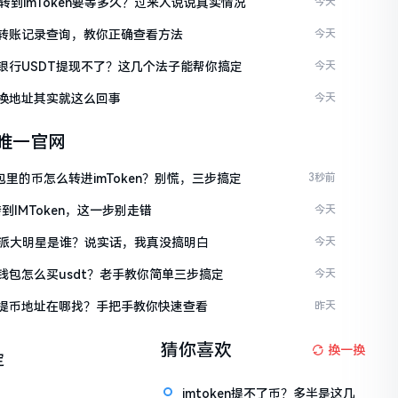
C转到imToken要等多久？过来人说说真实情况
今天
ken转账记录查询，教你正确查看方法
今天
ken银行USDT提现不了？这几个法子能帮你搞定
今天
en换地址其实就这么回事
今天
en唯一官网
包里的币怎么转进imToken？别慌，三步搞定
3秒前
到IMToken，这一步别走错
今天
派大明星是谁？说实话，我真没搞明白
今天
en钱包怎么买usdt？老手教你简单三步搞定
今天
ken提币地址在哪找？手把手教你快速查看
昨天
猜你喜欢
换一换
定
imtoken提不了币？多半是这几