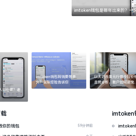
imtoken钱包是哪年出来的？
imtoken钱包转钱要等多
以太坊币美元行情今日价
久？实际经验告诉你
走势分析，散户如何避免
涨杀跌被套牢
：入口在哪？老
下载
imtoke
拯救你的钱包
59分钟前
imto