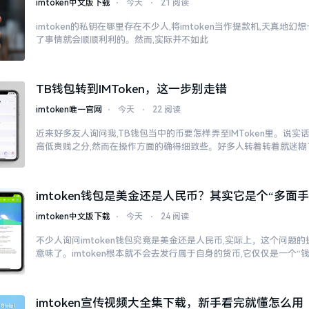
imtoken中文版下载
⋅
今天
⋅
21 阅读
imtoken的私钥在哪里存在不少人,将imtoken当作提款机,天真地
了事情就会顺顺利利的。然而,实际并不如此
TB钱包转到IMToken，这一步别走错
imtoken唯一官网
⋅
今天
⋅
22 阅读
近来好多友人询问我,TB钱包当中的币要怎样弄至IMToken里。说实
高低贵贱之分,然而在操作方面的确得细致些。好多人转着转着就迷糊
imtoken钱包是美金还是人民币？其实它是个“多面手
imtoken中文版下载
⋅
今天
⋅
24 阅读
不少人询问imtoken钱包究竟是美金还是人民币,实际上，这个问题的
意味了。imtoken根本就不会去发行属于自身的货币,它仅仅是一个“
imtoken宣传视频大全集下载，新手看完就懂怎么用