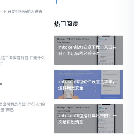
幻想一下,只要把密码输入进去
热门阅读
imtoken钱包安卓下载：入口在
哪？老玩家的经验分享
话,这二者皆是钱包,并无什么
了
imtoken钱包硬件设置全攻略，
”
这样用更安全
提出可谓是有些“外行人”的
钱包”而已
imtoken钱包是哪年出来的？一
文给你说清楚