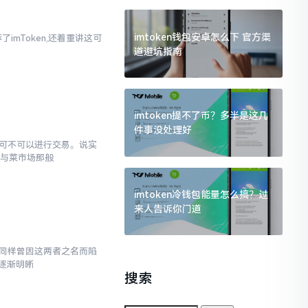
imtoken钱包安卓怎么下 官方渠
imToken,还着重讲这可
道避坑指南
imtoken提不了币？多半是这几
件事没处理好
究竟可不可以进行交易。说实
罐与菜市场那般
imtoken冷钱包能量怎么搞？过
来人告诉你门道
,我同样曾因这两者之名而陷
逐渐明晰
搜索