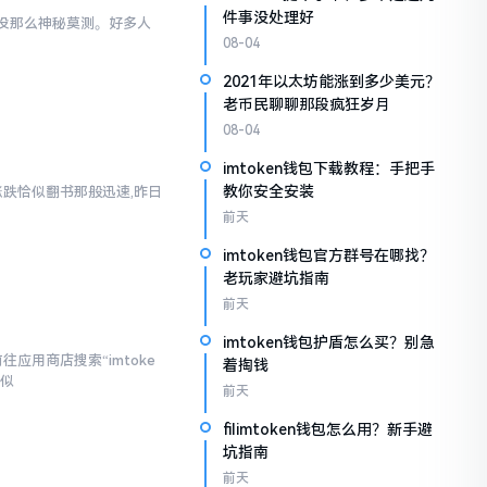
件事没处理好
际上没那么神秘莫测。好多人
08-04
2021年以太坊能涨到多少美元？
老币民聊聊那段疯狂岁月
08-04
imtoken钱包下载教程：手把手
教你安全安装
涨跌恰似翻书那般迅速,昨日
前天
imtoken钱包官方群号在哪找？
老玩家避坑指南
前天
imtoken钱包护盾怎么买？别急
应用商店搜索“imtoke
着掏钱
相似
前天
filimtoken钱包怎么用？新手避
坑指南
前天