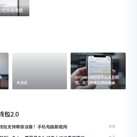
一文给你说清楚
格
imtoken钱包转不出去？别
追
未命名
慌，这几种情况都能解决
n钱包2.0
ken钱包支持哪些设备？手机电脑都能用
今天