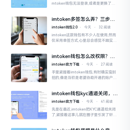
mtoken钱包无法登录,或者是更换了手
机后,资产寻觅不到,急得如同热锅之上的
蚂蚁一般。实际上
imtoken多签怎么弄？三步搞
定，资产更安全
imtoken钱包2.0
⋅
今天
⋅
32 阅读
imtoken这款钱包有不少人在使用,然而
仅采用单签方式,心里总会感觉不踏实。
要是手机不慎丢失、私钥意外泄露,那就
真如同处于全然暴露状态了。多签实际
imtoken钱包怎么改权限？老
上就是给资产增添一道保障
用户手把手教你换主人
imtoken官方下载
⋅
今天
⋅
27 阅读
手里紧握着imtoken钱包,有时确实蛮别
扭的,像是当初是老婆协助开通的账户呢,
如今想要自行掌控权力,又或者公司账户
打算更换法定代表人
imtoken钱包kyc通道关闭，你
的资产咋办？
imtoken官方下载
⋅
今天
⋅
41 阅读
先是在最近,imtoken把KYC通道给关闭
了,紧接着这事儿就在圈子里引发了轩然
大波。一大批人的第一反应是全然懵掉,
心里想着钱包它还能不能继续使用?