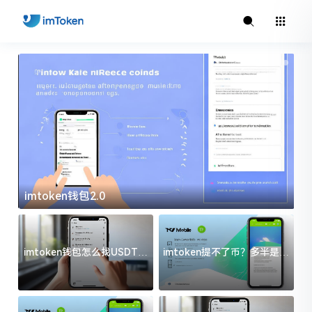
imtoken钱包2.0
i
imtoken钱包怎么找USDT地
imtoken提不了币？多半是这
址？三步搞定不踩坑
几件事没处理好