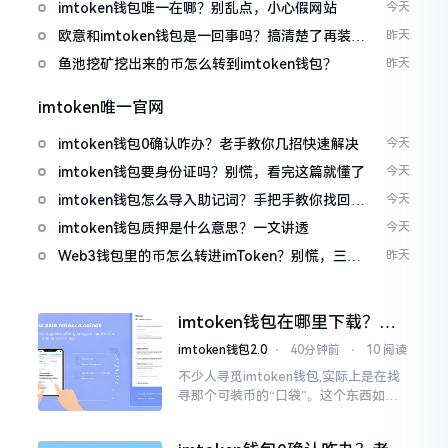
imtoken钱包唯一在哪？别乱点，小心假网站
今天
欧意和imtoken钱包是一回事吗？搞清楚了再装钱
昨天
包
鱼池挖矿挖出来的币怎么转到imtoken钱包？
昨天
imtoken唯一官网
imtoken钱包0确认咋办？老手教你几招快速解决
今天
imtoken钱包要身份证吗？别慌，看完这篇就懂了
今天
imtoken钱包怎么导入助记词？手把手教你找回资
今天
产
imtoken钱包质押是什么意思？一文讲透
今天
Web3钱包里的币怎么转进imToken？别慌，三步
昨天
搞定
imtoken钱包在哪里下载？老
手教你几招避坑
imtoken钱包2.0
⋅
40分钟前
⋅
10 阅读
不少人寻觅imtoken钱包,实际上是在找
寻那个可装币的“口袋”。这个东西如今
称作imToken,是个老资历的钱包,对以太
坊、比特币以及各类链上的代币予以支