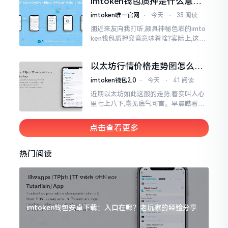
imtoken钱包质押是什么意
思？一文讲透
imtoken唯一官网
⋅
今天
⋅
35 阅读
朋近来友向我打听,颇具神秘色彩的imto
ken钱包质押究竟意味着啥?实际上,这一
过程的本质也就是,你把手中原来有的币
交付安排给协议展开特殊处理
以太坊行情价格走势图怎么看
才不亏钱
imtoken钱包2.0
⋅
今天
⋅
41 阅读
近期以太坊如此这般的走势,着实叫人心
里七上八下,毫无底气可言。早晨瞧看之
际还是一片通红之色,展现出良好的态势,
然而到了下午,那颜色刹那间就改变了,绿
点击查看更多
得让人心里直冒慌意。
热门阅读
imtoken钱包安卓下载：入口在哪？老玩家的经验分享