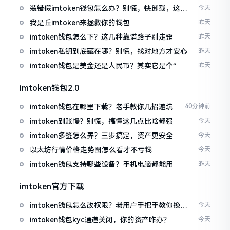
装错假imtoken钱包怎么办？别慌，快卸载，这几
今天
招能救急
我是丘imtoken来拯救你的钱包
昨天
imtoken钱包怎么下？这几种靠谱路子别走歪
昨天
imtoken私钥到底藏在哪？别慌，找对地方才安心
昨天
imtoken钱包是美金还是人民币？其实它是个“多
昨天
面手”
imtoken钱包2.0
imtoken钱包在哪里下载？老手教你几招避坑
40分钟前
imtoken到账慢？别慌，搞懂这几点比啥都强
今天
imtoken多签怎么弄？三步搞定，资产更安全
今天
以太坊行情价格走势图怎么看才不亏钱
今天
imtoken钱包支持哪些设备？手机电脑都能用
昨天
imtoken官方下载
imtoken钱包怎么改权限？老用户手把手教你换主
今天
人
imtoken钱包kyc通道关闭，你的资产咋办？
今天