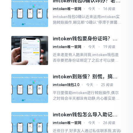
imtoken钱包0确认咋办？老手
持。
教你几招快速解决
imtoken唯一官网
⋅
今天
⋅
16 阅读
imtoken钱包0确认近来运用imtoken实
施转账操作,瞅见那“0确认”停滞于屏幕之
上,内心着实颇为不是个滋味儿。此玩意
儿恰似前往银行进行排队,前方之人众多,
imtoken钱包要身份证吗？别
你仅有干巴巴等待其一途。
慌，看完这篇就懂了
imtoken唯一官网
⋅
今天
⋅
19 阅读
近来老是有人跑来问我,imtoken钱包是
否非要把身份证绑定了之后才可以使用
呢?起初阶段我也着实感到极为纳闷,随后
历经一番认真细致地琢磨，最终算是搞
imtoken到账慢？别慌，搞懂
清楚了
这几点比啥都强
imtoken钱包2.0
⋅
今天
⋅
25 阅读
平日里借助imtoken进行转账操作,偶尔
之时钱会半天都没有动静,内心着实是挺
着急的。实际上这东西到账的快慢情况,
真的并非是它独自就能决定的。区块链
imtoken钱包怎么导入助记
这个东西呢
词？手把手教你找回资产
imtoken唯一官网
⋅
今天
⋅
26 阅读
近些日子,好多友人通过私信联系我,言说i