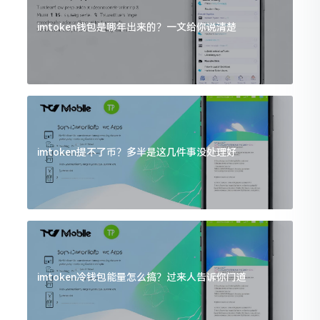
imtoken钱包是哪年出来的？一文给你说清楚
imtoken提不了币？多半是这几件事没处理好
imtoken冷钱包能量怎么搞？过来人告诉你门道