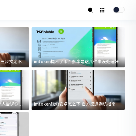
址？三步搞定不踩
imtoken提不了币？多半是这几件事没处理好
i
过来人告诉你门
imtoken钱包安卓怎么下 官方渠道避坑指南