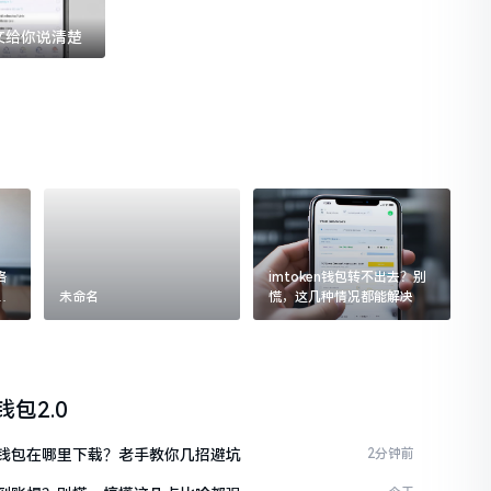
一文给你说清楚
格
imtoken钱包转不出去？别
追
未命名
慌，这几种情况都能解决
n钱包2.0
ken钱包在哪里下载？老手教你几招避坑
2分钟前