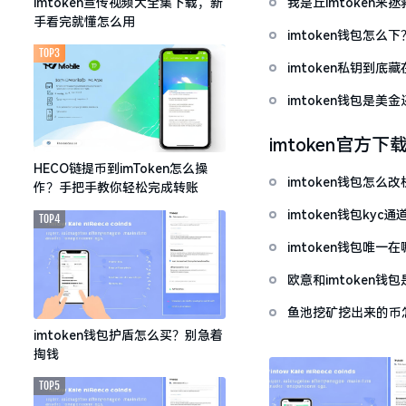
我是丘imtoken来
imtoken宣传视频大全集下载，新
手看完就懂怎么用
imtoken钱包怎
TOP3
imtoken私钥到
imtoken钱包是美
imtoken官方下
HECO链提币到imToken怎么操
imtoken钱包怎
作？手把手教你轻松完成转账
imtoken钱包ky
TOP4
imtoken钱包唯
欧意和imtoken
鱼池挖矿挖出来的币怎
imtoken钱包护盾怎么买？别急着
掏钱
TOP5