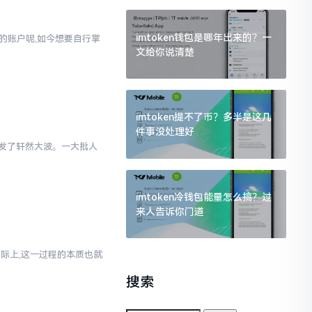
imtoken钱包是哪年出来的？一
通的账户呢,如今想要自行掌
文给你说清楚
imtoken提不了币？多半是这几
件事没处理好
里引发了轩然大波。一大批人
imtoken冷钱包能量怎么搞？过
来人告诉你门道
实际上,这一过程的本质也就
搜索