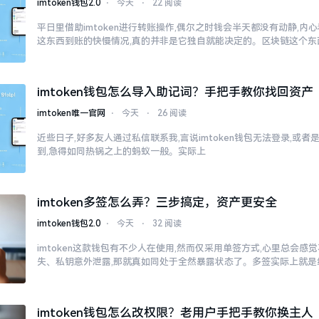
imtoken钱包2.0
⋅
今天
⋅
22 阅读
平日里借助imtoken进行转账操作,偶尔之时钱会半天都没有动静,
这东西到账的快慢情况,真的并非是它独自就能决定的。区块链这个东
imtoken钱包怎么导入助记词？手把手教你找回资产
imtoken唯一官网
⋅
今天
⋅
26 阅读
近些日子,好多友人通过私信联系我,言说imtoken钱包无法登录,或
到,急得如同热锅之上的蚂蚁一般。实际上
imtoken多签怎么弄？三步搞定，资产更安全
imtoken钱包2.0
⋅
今天
⋅
32 阅读
imtoken这款钱包有不少人在使用,然而仅采用单签方式,心里总会
失、私钥意外泄露,那就真如同处于全然暴露状态了。多签实际上就是
imtoken钱包怎么改权限？老用户手把手教你换主人