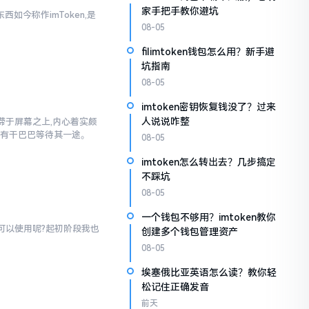
家手把手教你避坑
西如今称作imToken,是
08-05
filimtoken钱包怎么用？新手避
坑指南
08-05
imtoken密钥恢复钱没了？过来
人说说咋整
”停滞于屏幕之上,内心着实颇
仅有干巴巴等待其一途。
08-05
imtoken怎么转出去？几步搞定
不踩坑
08-05
一个钱包不够用？imtoken教你
才可以使用呢?起初阶段我也
创建多个钱包管理资产
08-05
埃塞俄比亚英语怎么读？教你轻
松记住正确发音
前天