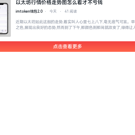
以太坊行情价格走势图怎么看才不亏钱
imtoken钱包2.0
⋅
今天
⋅
41 阅读
近期以太坊如此这般的走势,着实叫人心里七上八下,毫无底气可言。
之色,展现出良好的态势,然而到了下午,那颜色刹那间就改变了,绿得
点击查看更多