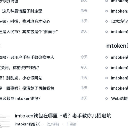
拯救你的钱包
昨天
imto
么下？这几种靠谱路子别走歪
昨天
imto
底藏在哪？别慌，找对地方才安心
昨天
以太坊行
金还是人民币？其实它是个“多面手”
昨天
imto
载
imtok
么改权限？老用户手把手教你换主人
今天
imto
c通道关闭，你的资产咋办？
今天
imto
一在哪？别乱点，小心假网站
今天
imto
钱包是一回事吗？搞清楚了再装钱包
昨天
imto
么转到imtoken钱包？
昨天
Web3钱
imtoken钱包在哪里下载？老手教你几招避坑
imtoken钱包2.0
⋅
2分钟前
⋅
1 阅读