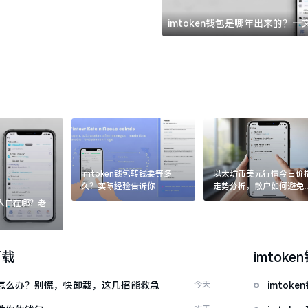
imtoken钱包是哪年出来的？
imtoken钱包转钱要等多
以太坊币美元行情今日价
久？实际经验告诉你
走势分析，散户如何避免
涨杀跌被套牢
：入口在哪？老
下载
imtoke
钱包怎么办？别慌，快卸载，这几招能救急
今天
imto