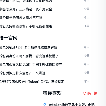
ken到账慢？别慌，搞懂这几点比啥都强
今天
ken多签怎么弄？三步搞定，资产更安全
今天
情价格走势图怎么看才不亏钱
今天
ken钱包支持哪些设备？手机电脑都能用
昨天
en唯一官网
ken钱包0确认咋办？老手教你几招快速解决
今天
ken钱包要身份证吗？别慌，看完这篇就懂了
今天
ken钱包怎么导入助记词？手把手教你找回资产
今天
ken钱包质押是什么意思？一文讲透
今天
包里的币怎么转进imToken？别慌，三步搞定
昨天
猜你喜欢
换一换
imtoken钱包下载中文版，老玩