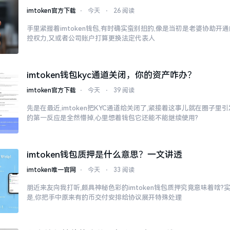
imtoken官方下载
⋅
今天
⋅
26 阅读
手里紧握着imtoken钱包,有时确实蛮别扭的,像是当初是老婆协助开
控权力,又或者公司账户打算更换法定代表人
imtoken钱包kyc通道关闭，你的资产咋办？
imtoken官方下载
⋅
今天
⋅
39 阅读
先是在最近,imtoken把KYC通道给关闭了,紧接着这事儿就在圈子
的第一反应是全然懵掉,心里想着钱包它还能不能继续使用?
imtoken钱包质押是什么意思？一文讲透
imtoken唯一官网
⋅
今天
⋅
33 阅读
朋近来友向我打听,颇具神秘色彩的imtoken钱包质押究竟意味着啥?
是,你把手中原来有的币交付安排给协议展开特殊处理