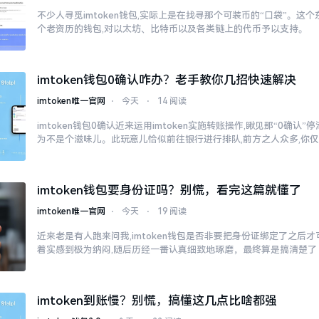
不少人寻觅imtoken钱包,实际上是在找寻那个可装币的“口袋”。这个东
个老资历的钱包,对以太坊、比特币以及各类链上的代币予以支持。
imtoken钱包0确认咋办？老手教你几招快速解决
imtoken唯一官网
⋅
今天
⋅
14 阅读
imtoken钱包0确认近来运用imtoken实施转账操作,瞅见那“0确认
为不是个滋味儿。此玩意儿恰似前往银行进行排队,前方之人众多,你
imtoken钱包要身份证吗？别慌，看完这篇就懂了
imtoken唯一官网
⋅
今天
⋅
19 阅读
近来老是有人跑来问我,imtoken钱包是否非要把身份证绑定了之后
着实感到极为纳闷,随后历经一番认真细致地琢磨，最终算是搞清楚了
imtoken到账慢？别慌，搞懂这几点比啥都强