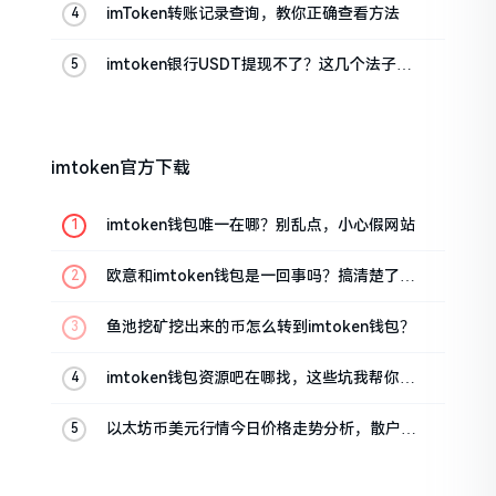
imToken转账记录查询，教你正确查看方法
imtoken银行USDT提现不了？这几个法子能
帮你搞定
imtoken官方下载
imtoken钱包唯一在哪？别乱点，小心假网站
欧意和imtoken钱包是一回事吗？搞清楚了再
装钱包
鱼池挖矿挖出来的币怎么转到imtoken钱包？
imtoken钱包资源吧在哪找，这些坑我帮你趟
过
以太坊币美元行情今日价格走势分析，散户如
何避免追涨杀跌被套牢