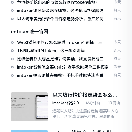
包
鱼池挖矿挖出来的币怎么转到imtoken钱包？
昨天
imtoken钱包资源吧在哪找，这些坑我帮你趟过
前天
以太坊币美元行情今日价格走势分析，散户如何避
前天
免追涨杀跌被套牢
imtoken唯一官网
Web3钱包里的币怎么转进imToken？别慌，三步
昨天
搞定
TB钱包转到IMToken，这一步别走错
昨天
比特堡特派大明星是谁？说实话，我真没搞明白
昨天
imtoken钱包怎么买usdt？老手教你简单三步搞定
昨天
imtoken提币地址在哪找？手把手教你快速查看
前天
以太坊行情价格走势图怎么看
才不亏钱
imtoken钱包2.0
⋅
46分钟前
⋅
13 阅读
近期以太坊如此这般的走势,着实叫人心
里七上八下,毫无底气可言。早晨瞧看之
际还是一片通红之色,展现出良好的态势,
然而到了下午,那颜色刹那间就改变了,绿