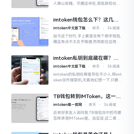
人难以安睡。币圈这所在,其涨跌恰似翻
书那般迅速,昨日尚呈飘红之态，今日已
然绿得人心慌慌。众多人手中紧握着一
imtoken钱包怎么下？这几种
堆币
靠谱路子别走歪
imtoken中文版下载
⋅
昨天
⋅
34 阅读
如今这个时代,手上要是没有个数字钱包,
确实有点不太合乎情理,然而前往应用商
店搜索“imtoken”,呈现出来的结果各式
各样,实在是让人头疼不已。有些看起来
imtoken私钥到底藏在哪？别
似乎相似
慌，找对地方才安心
imtoken中文版下载
⋅
昨天
⋅
36 阅读
imtoken的私钥在哪里存在不少人,将imt
oken当作提款机,天真地幻想一下,只要把
密码输入进去了事情就会顺顺利利的。
然而,实际并不如此
TB钱包转到IMToken，这一步
别走错
imtoken唯一官网
⋅
昨天
⋅
34 阅读
近来好多友人询问我,TB钱包当中的币要
怎样弄至IMToken里。说实话,这二者皆
是钱包,并无什么高低贵贱之分,然而在操
作方面的确得细致些。好多人转着转着