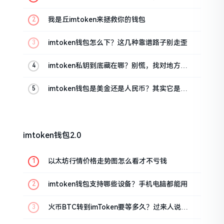
这几招能救急
我是丘imtoken来拯救你的钱包
imtoken钱包怎么下？这几种靠谱路子别走歪
imtoken私钥到底藏在哪？别慌，找对地方才
安心
imtoken钱包是美金还是人民币？其实它是个
“多面手”
imtoken钱包2.0
以太坊行情价格走势图怎么看才不亏钱
imtoken钱包支持哪些设备？手机电脑都能用
火币BTC转到imToken要等多久？过来人说说
真实情况