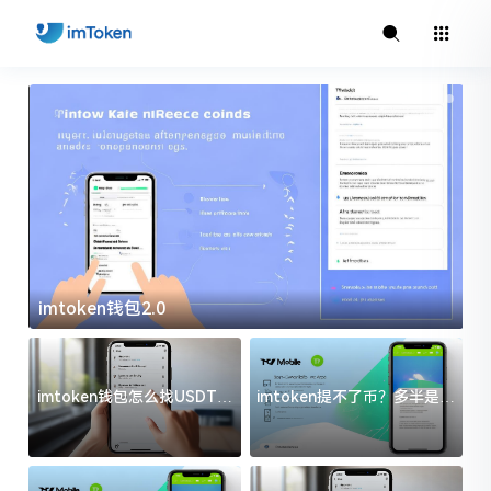
imtoken钱包2.0
i
imtoken钱包怎么找USDT地
imtoken提不了币？多半是这
址？三步搞定不踩坑
几件事没处理好