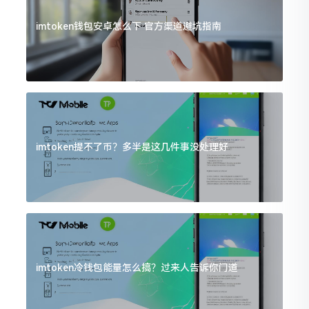
imtoken钱包安卓怎么下 官方渠道避坑指南
imtoken提不了币？多半是这几件事没处理好
imtoken冷钱包能量怎么搞？过来人告诉你门道