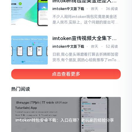
imtoken钱包是美金还是人民
就迷糊了
币？其实它是个“多面手”
imtoken中文版下载
⋅
昨天
⋅
36 阅读
不少人询问imtoken钱包究竟是美金还
是人民币,实际上，这个问题的提出可谓
是有些“外行人”的意味了。imtoken根本
就不会去发行属于自身的货币,它仅仅是
imtoken宣传视频大全集下
一个“钱包”而已
载，新手看完就懂怎么用
imtoken中文版下载
⋅
昨天
⋅
52 阅读
日前,我心里头琢磨着打算去折腾那加密
货币,有个朋友,就热心给我推荐了imTok
en,还着重讲这可是个老资格的钱包哩。
之后,我去到网上搜索了一番,嘿
点击查看更多
热门阅读
imtoken钱包安卓下载：入口在哪？老玩家的经验分享