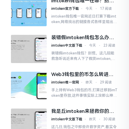
imtoken钱包唯一在哪？别乱
得让人心里直冒慌意。
点，小心假网站
imtoken官方下载
⋅
今天
⋅
17 阅读
imtoken钱包唯一官网近日打算下载imt
oken,网络找出的链接各式各样呈现出乱
糟糟的状态,瞅着都好像是那么一股正确
的样子,然而真的敢于点击一下吗?内心一
装错假imtoken钱包怎么办？
直忐忑不安。我折腾了好些日子
别慌，快卸载，这几招能救急
imtoken中文版下载
⋅
今天
⋅
23 阅读
装错假imtoken钱包？别慌，这几招能
救急听说近来有人下了假货imtoken,心
里必然怦怦一跳。这事物看起来如真品
一式,图标、名字皆仿得极像,然而其中全
Web3钱包里的币怎么转进
是陷阱。
imToken？别慌，三步搞定
imtoken唯一官网
⋅
昨天
⋅
29 阅读
手上持有Web3钱包的币,打算迁移到imT
oken里存放,这件事情实际上没那么神秘
莫测。好多人一听闻“跨链”、“转账”就
心生畏惧,担心转错链导致币消失不见
我是丘imtoken来拯救你的钱
包
imtoken中文版下载
⋅
昨天
⋅
30 阅读
这几日,钱包之中那些许数字资产,着实令