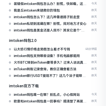
装错假imtoken钱包怎么办？别慌，快卸载，这几
今天
招能救急
我是丘imtoken来拯救你的钱包
昨天
imtoken钱包怎么下？这几种靠谱路子别走歪
昨天
imtoken私钥到底藏在哪？别慌，找对地方才安心
昨天
imtoken钱包是美金还是人民币？其实它是个“多
昨天
面手”
imtoken钱包2.0
以太坊行情价格走势图怎么看才不亏钱
46分钟前
imtoken钱包支持哪些设备？手机电脑都能用
昨天
火币BTC转到imToken要等多久？过来人说说真实
昨天
情况
imToken转账记录查询，教你正确查看方法
昨天
imtoken银行USDT提现不了？这几个法子能帮你
昨天
搞定
imtoken官方下载
imtoken钱包唯一在哪？别乱点，小心假网站
今天
欧意和imtoken钱包是一回事吗？搞清楚了再装钱
昨天