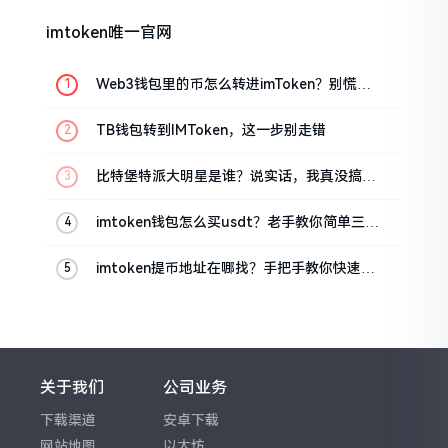
imtoken唯一官网
Web3钱包里的币怎么转进imToken？别慌，
三步搞定
TB钱包转到IMToken，这一步别走错
比特堡特派大明星是谁？说实话，我真没搞明
白
imtoken钱包怎么买usdt？老手教你简单三步
搞定
imtoken提币地址在哪找？手把手教你快速查
看
关于我们
公司业务
下载渠道
安卓下载
网站地图
以太坊