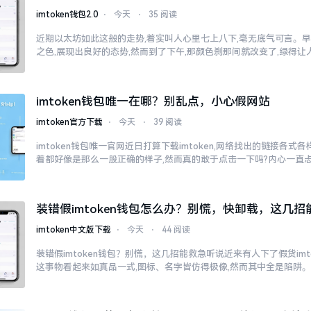
imtoken钱包2.0
⋅
今天
⋅
35 阅读
近期以太坊如此这般的走势,着实叫人心里七上八下,毫无底气可言。
之色,展现出良好的态势,然而到了下午,那颜色刹那间就改变了,绿得
imtoken钱包唯一在哪？别乱点，小心假网站
imtoken官方下载
⋅
今天
⋅
39 阅读
imtoken钱包唯一官网近日打算下载imtoken,网络找出的链接各式
着都好像是那么一股正确的样子,然而真的敢于点击一下吗?内心一直
子
装错假imtoken钱包怎么办？别慌，快卸载，这几招
imtoken中文版下载
⋅
今天
⋅
44 阅读
装错假imtoken钱包？别慌，这几招能救急听说近来有人下了假货imt
这事物看起来如真品一式,图标、名字皆仿得极像,然而其中全是陷阱