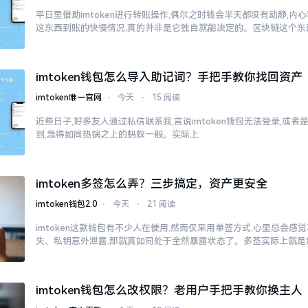
平日里借助imtoken进行转账操作,偶尔之时钱会半天都没有动静,
这东西到账的快慢情况,真的并非是它独自就能决定的。区块链这个东
imtoken钱包怎么导入助记词？手把手教你找回资产
imtoken唯一官网
⋅
今天
⋅
15 阅读
近些日子,好多友人通过私信联系我,言说imtoken钱包无法登录,或
到,急得如同热锅之上的蚂蚁一般。实际上
imtoken多签怎么弄？三步搞定，资产更安全
imtoken钱包2.0
⋅
今天
⋅
21 阅读
imtoken这款钱包有不少人在使用,然而仅采用单签方式,心里总会
失、私钥意外泄露,那就真如同处于全然暴露状态了。多签实际上就是
imtoken钱包怎么改权限？老用户手把手教你换主人