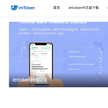
首页
imtoken中文版下载
imtoken钱包2.0