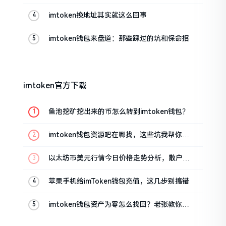
帮你搞定
imtoken换地址其实就这么回事
imtoken钱包来盘道：那些踩过的坑和保命招
imtoken官方下载
鱼池挖矿挖出来的币怎么转到imtoken钱包？
imtoken钱包资源吧在哪找，这些坑我帮你趟
过
以太坊币美元行情今日价格走势分析，散户如
何避免追涨杀跌被套牢
苹果手机给imToken钱包充值，这几步别搞错
imtoken钱包资产为零怎么找回？老张教你几
招