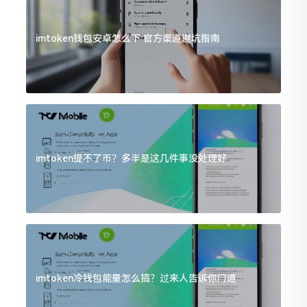
imtoken钱包安卓怎么下 官方渠道避坑指南
imtoken提不了币？多半是这几件事没处理好
imtoken冷钱包能量怎么搞？过来人告诉你门道