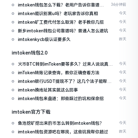
imtoken钱包怎么下载？老用户告诉你靠谱渠
36分钟前
道
imtoken能识别黑u吗？老玩家告诉你真相
今天
imtoken矿工费代付怎么取消？老手教你几招
今天
新乡imtoken钱包公司靠谱吗？普通人怎么避坑
今天
imtokenkycb级认证要多久
昨天
imtoken钱包2.0
火币BTC转到imToken要等多久？过来人说说真实
今天
情况
imToken转账记录查询，教你正确查看方法
今天
imtoken银行USDT提现不了？这几个法子能帮你
今天
搞定
imtoken换地址其实就这么回事
今天
imtoken钱包来盘道：那些踩过的坑和保命招
今天
imtoken官方下载
鱼池挖矿挖出来的币怎么转到imtoken钱包？
今天
imtoken钱包资源吧在哪找，这些坑我帮你趟过
昨天