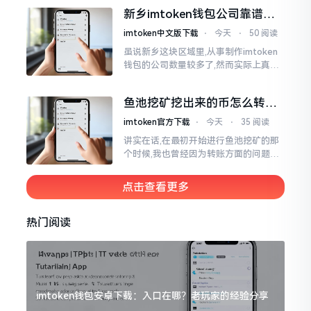
得紧接着的下一秒会扣掉多少手续费。
新乡imtoken钱包公司靠谱
时隔多年
吗？普通人怎么避坑
imtoken中文版下载
⋅
今天
⋅
50 阅读
虽说新乡这块区域里,从事制作imtoken
钱包的公司数量较多了,然而实际上真正
值得信赖靠谱的却没几个。友人先前寻
觅过一家公司,表示那家公司声称能够给
鱼池挖矿挖出来的币怎么转到
予协助进行操作的
imtoken钱包？
imtoken官方下载
⋅
今天
⋅
35 阅读
讲实在话,在最初开始进行鱼池挖矿的那
个时候,我也曾经因为转账方面的问题而
被卡住了好多次。挖出来的矿币堆积在
了鱼池账户之中,看起来的确让人感觉颇
点击查看更多
为畅快
热门阅读
imtoken钱包安卓下载：入口在哪？老玩家的经验分享