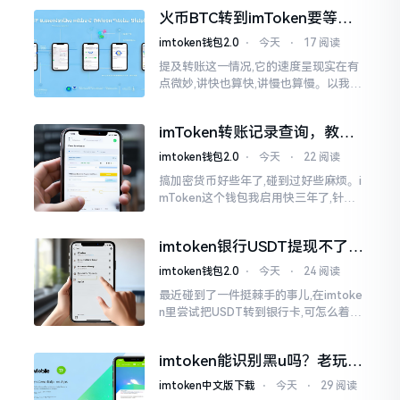
各样,难以分辨真假,我自己就遭遇过麻烦
火币BTC转到imToken要等多
久？过来人说说真实情况
imtoken钱包2.0
⋅
今天
⋅
17 阅读
提及转账这一情况,它的速度呈现实在有
点微妙,讲快也算快,讲慢也算慢。以我从
火币提取BTC至imToken这件事情来讲,
正常状况下30分钟到2小时就能达成到
imToken转账记录查询，教你
账。可是
正确查看方法
imtoken钱包2.0
⋅
今天
⋅
22 阅读
搞加密货币好些年了,碰到过好些麻烦。i
mToken这个钱包我启用快三年了,针对
转账记录查询这事儿,老是有人前来咨询
官网位置在哪儿。事实上,最初接触之际
imtoken银行USDT提现不了？
我也疑惑过一阵子
这几个法子能帮你搞定
imtoken钱包2.0
⋅
今天
⋅
24 阅读
最近碰到了一件挺棘手的事儿,在imtoke
n里尝试把USDT转到银行卡,可怎么着都
没法成功提现,可以想见,其间是经历了一
阵子的颠折与腾磨。没想到前前后后这
imtoken能识别黑u吗？老玩家
么时长
告诉你真相
imtoken中文版下载
⋅
今天
⋅
29 阅读