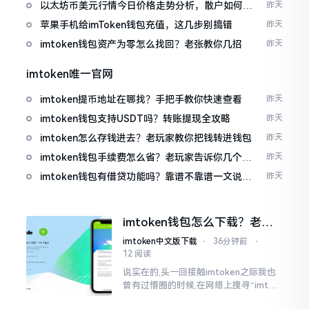
以太坊币美元行情今日价格走势分析，散户如何避
昨天
免追涨杀跌被套牢
苹果手机给imToken钱包充值，这几步别搞错
昨天
imtoken钱包资产为零怎么找回？老张教你几招
昨天
imtoken唯一官网
imtoken提币地址在哪找？手把手教你快速查看
昨天
imtoken钱包支持USDT吗？转账提现全攻略
昨天
imtoken怎么存钱进去？老玩家教你把钱转进钱包
昨天
imtoken钱包手续费怎么省？老玩家告诉你几个实
昨天
在招
imtoken钱包有借贷功能吗？靠谱不靠谱一文说清
昨天
楚
imtoken钱包怎么下载？老用
户告诉你靠谱渠道
imtoken中文版下载
⋅
36分钟前
⋅
12 阅读
说实在的,头一回接触imtoken之际我也
曾有过懵圈的时候,在网络上搜寻“imtok
en钱包下载app网站”,冒出来的链接各式