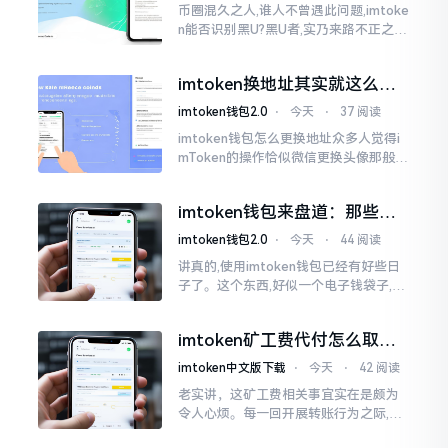
币圈混久之人,谁人不曾遇此问题,imtoke
n能否识别黑U?黑U者,实乃来路不正之钱
耳,或涉诈骗关联某一些,或有洗钱相关某
一类,诸多之人害怕收黑U致己惹于麻烦
imtoken换地址其实就这么回
事
imtoken钱包2.0
⋅
今天
⋅
37 阅读
imtoken钱包怎么更换地址众多人觉得i
mToken的操作恰似微信更换头像那般简
便,唯有直接点一下便可轻易完成。可是
实际情形并非这样,imToken的地址是依
imtoken钱包来盘道：那些踩
据助记词来生成的,通俗讲
过的坑和保命招
imtoken钱包2.0
⋅
今天
⋅
44 阅读
讲真的,使用imtoken钱包已经有好些日
子了。这个东西,好似一个电子钱袋子,里
面装着你那些数字资产。有的人使用起
来一帆风顺、毫无阻碍,有的人使用起来
imtoken矿工费代付怎么取
却提心吊胆、神经紧绷。
消？老手教你几招
imtoken中文版下载
⋅
今天
⋅
42 阅读
老实讲，这矿工费相关事宜实在是颇为
令人心烦。每一回开展转账行为之际,就
好比投身于抽奖活动那样,压根没办法晓