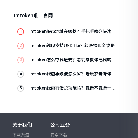
imtoken唯一官网
imtoken提币地址在哪找？手把手教你快速查
看
imtoken钱包支持USDT吗？转账提现全攻略
imtoken怎么存钱进去？老玩家教你把钱转进
钱包
imtoken钱包手续费怎么省？老玩家告诉你几
个实在招
imtoken钱包有借贷功能吗？靠谱不靠谱一文
说清楚
关于我们
公司业务
下载渠道
安卓下载