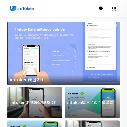
imtoken钱包2.0
i
imtoken钱包怎么找USDT地
imtoken提不了币？多半是这
址？三步搞定不踩坑
几件事没处理好