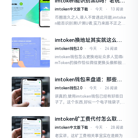
imtoken能识别黑u吗？老玩家
么时长
告诉你真相
imtoken中文版下载
⋅
今天
⋅
13 阅读
币圈混久之人,谁人不曾遇此问题,imtoke
n能否识别黑U?黑U者,实乃来路不正之钱
耳,或涉诈骗关联某一些,或有洗钱相关某
一类,诸多之人害怕收黑U致己惹于麻烦
imtoken换地址其实就这么回
事
imtoken钱包2.0
⋅
今天
⋅
24 阅读
imtoken钱包怎么更换地址众多人觉得i
mToken的操作恰似微信更换头像那般简
便,唯有直接点一下便可轻易完成。可是
实际情形并非这样,imToken的地址是依
imtoken钱包来盘道：那些踩
据助记词来生成的,通俗讲
过的坑和保命招
imtoken钱包2.0
⋅
今天
⋅
26 阅读
讲真的,使用imtoken钱包已经有好些日
子了。这个东西,好似一个电子钱袋子,里
面装着你那些数字资产。有的人使用起
来一帆风顺、毫无阻碍,有的人使用起来
imtoken矿工费代付怎么取
却提心吊胆、神经紧绷。
消？老手教你几招
imtoken中文版下载
⋅
今天
⋅
28 阅读
老实讲，这矿工费相关事宜实在是颇为