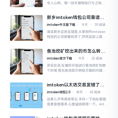
令人心烦。每一回开展转账行为之际,就
好比投身于抽奖活动那样,压根没办法晓
得紧接着的下一秒会扣掉多少手续费。
新乡imtoken钱包公司靠谱
时隔多年
吗？普通人怎么避坑
imtoken中文版下载
⋅
今天
⋅
30 阅读
虽说新乡这块区域里,从事制作imtoken
钱包的公司数量较多了,然而实际上真正
值得信赖靠谱的却没几个。友人先前寻
觅过一家公司,表示那家公司声称能够给
鱼池挖矿挖出来的币怎么转到
予协助进行操作的
imtoken钱包？
imtoken官方下载
⋅
今天
⋅
25 阅读
讲实在话,在最初开始进行鱼池挖矿的那
个时候,我也曾经因为转账方面的问题而
被卡住了好多次。挖出来的矿币堆积在
了鱼池账户之中,看起来的确让人感觉颇
imtoken以太坊交易发错了咋
为畅快
整？取消方法告诉你
imtoken钱包2.0
⋅
昨天
⋅
40 阅读
这事儿平常得很常见,手抖一下地址填错,
或者金额填多,心里猛地咯噔一下。imto
ken里的以太坊那交易,本质乃是一锤子
买卖啊,一旦提交到区块链之上