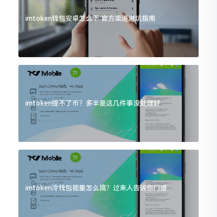
imtoken钱包安卓怎么下 官方渠道避坑指南
imtoken提不了币？多半是这几件事没处理好
imtoken冷钱包能量怎么搞？过来人告诉你门道