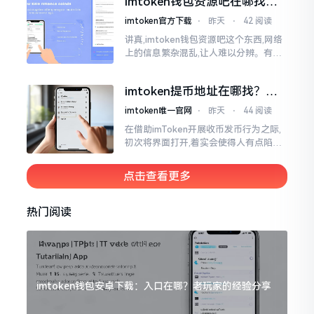
imtoken钱包资源吧在哪找，
这些坑我帮你趟过
imtoken官方下载
⋅
昨天
⋅
42 阅读
讲真,imtoken钱包资源吧这个东西,网络
上的信息繁杂混乱,让人难以分辨。有的
人声称那是官方途径,有的人则表示是第
三方进行的搬运。倘若找对了资源
imtoken提币地址在哪找？手
把手教你快速查看
imtoken唯一官网
⋅
昨天
⋅
44 阅读
在借助imToken开展收币发币行为之际,
初次将界面打开,着实会使得人有点陷入
发懵的状态,那密密麻麻的按钮,多得以至
于如同迷宫一样。好多人纷纷询问我
点击查看更多
热门阅读
imtoken钱包安卓下载：入口在哪？老玩家的经验分享