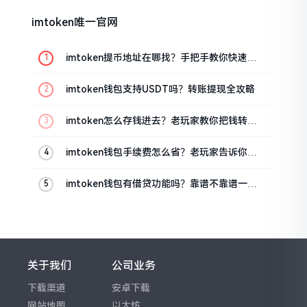
imtoken唯一官网
imtoken提币地址在哪找？手把手教你快速查
看
imtoken钱包支持USDT吗？转账提现全攻略
imtoken怎么存钱进去？老玩家教你把钱转进
钱包
imtoken钱包手续费怎么省？老玩家告诉你几
个实在招
imtoken钱包有借贷功能吗？靠谱不靠谱一文
说清楚
关于我们
公司业务
下载渠道
安卓下载
网站地图
以太坊