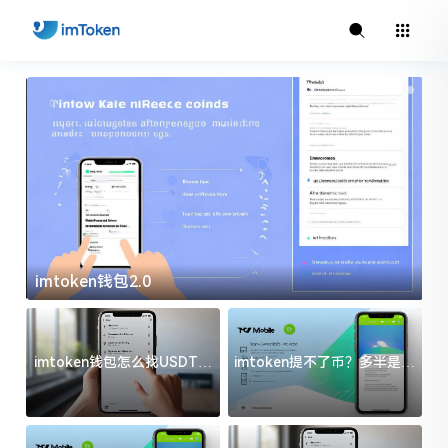
imtoken钱包2.0
i
imtoken钱包怎么找USDT地
imtoken提不了币？多半是这
址？三步搞定不踩坑
几件事没处理好