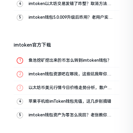
imtoken以太坊交易发错了咋整？取消方法告
诉你
imtoken钱包5.0.009升级后咋用？老用户实测
分享
imtoken官方下载
鱼池挖矿挖出来的币怎么转到imtoken钱包？
imtoken钱包资源吧在哪找，这些坑我帮你趟
过
以太坊币美元行情今日价格走势分析，散户如
何避免追涨杀跌被套牢
苹果手机给imToken钱包充值，这几步别搞错
imtoken钱包资产为零怎么找回？老张教你几
招