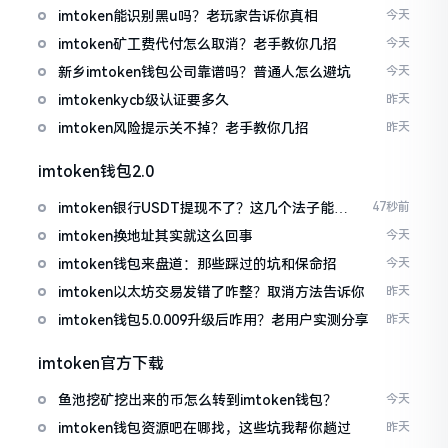
imtoken能识别黑u吗？老玩家告诉你真相
今天
imtoken矿工费代付怎么取消？老手教你几招
今天
新乡imtoken钱包公司靠谱吗？普通人怎么避坑
今天
imtokenkycb级认证要多久
昨天
imtoken风险提示关不掉？老手教你几招
昨天
imtoken钱包2.0
imtoken银行USDT提现不了？这几个法子能帮
47秒前
你搞定
imtoken换地址其实就这么回事
今天
imtoken钱包来盘道：那些踩过的坑和保命招
今天
imtoken以太坊交易发错了咋整？取消方法告诉你
昨天
imtoken钱包5.0.009升级后咋用？老用户实测分享
昨天
imtoken官方下载
鱼池挖矿挖出来的币怎么转到imtoken钱包？
今天
imtoken钱包资源吧在哪找，这些坑我帮你趟过
昨天