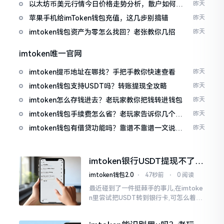
以太坊币美元行情今日价格走势分析，散户如何避
昨天
免追涨杀跌被套牢
苹果手机给imToken钱包充值，这几步别搞错
昨天
imtoken钱包资产为零怎么找回？老张教你几招
昨天
imtoken唯一官网
imtoken提币地址在哪找？手把手教你快速查看
昨天
imtoken钱包支持USDT吗？转账提现全攻略
昨天
imtoken怎么存钱进去？老玩家教你把钱转进钱包
昨天
imtoken钱包手续费怎么省？老玩家告诉你几个实
昨天
在招
imtoken钱包有借贷功能吗？靠谱不靠谱一文说清
昨天
楚
imtoken银行USDT提现不了？
这几个法子能帮你搞定
imtoken钱包2.0
⋅
47秒前
⋅
0 阅读
最近碰到了一件挺棘手的事儿,在imtoke
n里尝试把USDT转到银行卡,可怎么着都
没法成功提现,可以想见,其间是经历了一
阵子的颠折与腾磨。没想到前前后后这