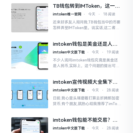
然而,实际并不如此
TB钱包转到IMToken，这一步
别走错
imtoken唯一官网
⋅
今天
⋅
18 阅读
近来好多友人询问我,TB钱包当中的币要
怎样弄至IMToken里。说实话,这二者皆
是钱包,并无什么高低贵贱之分,然而在操
作方面的确得细致些。好多人转着转着
imtoken钱包是美金还是人民
就迷糊了
币？其实它是个“多面手”
imtoken中文版下载
⋅
今天
⋅
19 阅读
不少人询问imtoken钱包究竟是美金还
是人民币,实际上，这个问题的提出可谓
是有些“外行人”的意味了。imtoken根本
就不会去发行属于自身的货币,它仅仅是
imtoken宣传视频大全集下
一个“钱包”而已
载，新手看完就懂怎么用
imtoken中文版下载
⋅
今天
⋅
28 阅读
日前,我心里头琢磨着打算去折腾那加密
货币,有个朋友,就热心给我推荐了imTok
en,还着重讲这可是个老资格的钱包哩。
之后,我去到网上搜索了一番,嘿
imtoken钱包能不能交易？一
文说清楚
imtoken中文版下载
⋅
今天
⋅
28 阅读