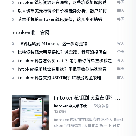
imtoken钱包资源吧在哪找，这些坑我帮你趟过
昨天
以太坊币美元行情今日价格走势分析，散户如何避
昨天
免追涨杀跌被套牢
苹果手机给imToken钱包充值，这几步别搞错
昨天
imtoken唯一官网
TB钱包转到IMToken，这一步别走错
今天
比特堡特派大明星是谁？说实话，我真没搞明白
今天
imtoken钱包怎么买usdt？老手教你简单三步搞定
今天
imtoken提币地址在哪找？手把手教你快速查看
昨天
imtoken钱包支持USDT吗？转账提现全攻略
昨天
imtoken私钥到底藏在哪？别
慌，找对地方才安心
imtoken中文版下载
⋅
59分钟前
⋅
13 阅读
imtoken的私钥在哪里存在不少人,将imt
oken当作提款机,天真地幻想一下,只要把
密码输入进去了事情就会顺顺利利的。