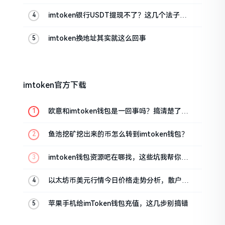
imtoken银行USDT提现不了？这几个法子能
帮你搞定
imtoken换地址其实就这么回事
imtoken官方下载
欧意和imtoken钱包是一回事吗？搞清楚了再
装钱包
鱼池挖矿挖出来的币怎么转到imtoken钱包？
imtoken钱包资源吧在哪找，这些坑我帮你趟
过
以太坊币美元行情今日价格走势分析，散户如
何避免追涨杀跌被套牢
苹果手机给imToken钱包充值，这几步别搞错