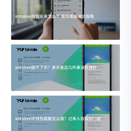
imtoken钱包安卓怎么下 官方渠道避坑指南
imtoken提不了币？多半是这几件事没处理好
imtoken冷钱包能量怎么搞？过来人告诉你门道