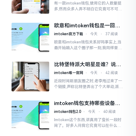
有一款imtoken钱包,使用它的人数量挺
多,然而众多人弄不明白它究竟可不可以
进行交易。说实话,此问题问得很实在。
钱包和交易所原本就是不同的事物,像是
欧意和imtoken钱包是一回事
存钱罐与菜市场那般
吗？搞清楚了再装钱包
imtoken官方下载
⋅
今天
⋅
37 阅读
欧意和imtoken钱包关系好吗事实上,当
最开始踏入这个圈子那一刻,我同样曾因
这两者之名而陷入困惑,觉得好似有着同
一母体渊源所致的关联。而后随着时间
比特堡特派大明星是谁？说实
推移才逐渐明晰
话，我真没搞明白
imtoken唯一官网
⋅
今天
⋅
42 阅读
近段时间刷朋友圈之时,老李甩过来了一
个链接,声称比特堡弄出了个大举动,派遣
了个不知什么样明星前来站台。我点击
进入查看,哎呀不得了,满屏幕都是“重
imtoken钱包支持哪些设备？
磅”、“首发”、“独家”
手机电脑都能用
imtoken钱包2.0
⋅
今天
⋅
40 阅读
Imtoken这个东西,讲真用了蛮长一段时
间了。好多人问我它究竟可以在什么设
备上运行,今天就来谈谈这个事情。从手