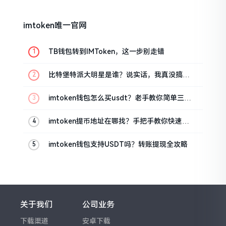
imtoken唯一官网
TB钱包转到IMToken，这一步别走错
比特堡特派大明星是谁？说实话，我真没搞明
白
imtoken钱包怎么买usdt？老手教你简单三步
搞定
imtoken提币地址在哪找？手把手教你快速查
看
imtoken钱包支持USDT吗？转账提现全攻略
关于我们
公司业务
下载渠道
安卓下载