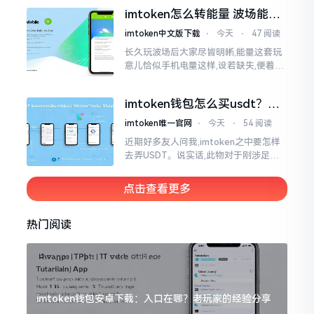
机这一介面来说,iOS系统跟安卓系统都
imtoken怎么转能量 波场能量
给予支持
转换教程
imtoken中文版下载
⋅
今天
⋅
47 阅读
长久玩波场后大家尽皆明晰,能量这套玩
意儿恰似手机电量这样,设若缺失,便着实
关乎任何事项也难以做成。不论旨在实
施与波场相关转账特定TRC-20代币之举
imtoken钱包怎么买usdt？老
手教你简单三步搞定
imtoken唯一官网
⋅
今天
⋅
54 阅读
近期好多友人问我,imtoken之中要怎样
去弄USDT。说实话,此物对于刚涉足币
圈之人而言着实有些让人发懵。USDT是
泰达币,跟美元以1:1挂钩
点击查看更多
热门阅读
imtoken钱包安卓下载：入口在哪？老玩家的经验分享