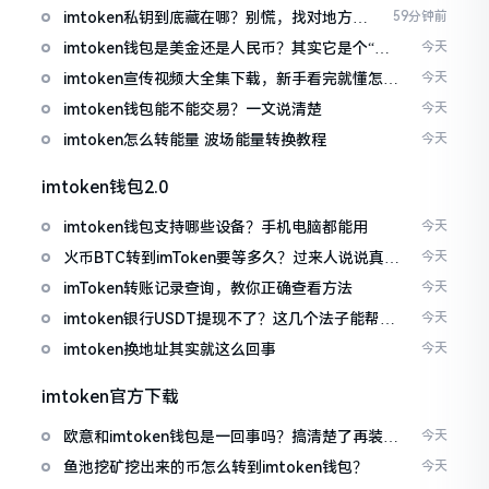
imtoken私钥到底藏在哪？别慌，找对地方才
59分钟前
安心
imtoken钱包是美金还是人民币？其实它是个“多
今天
面手”
imtoken宣传视频大全集下载，新手看完就懂怎么
今天
用
imtoken钱包能不能交易？一文说清楚
今天
imtoken怎么转能量 波场能量转换教程
今天
imtoken钱包2.0
imtoken钱包支持哪些设备？手机电脑都能用
今天
火币BTC转到imToken要等多久？过来人说说真实
今天
情况
imToken转账记录查询，教你正确查看方法
今天
imtoken银行USDT提现不了？这几个法子能帮你
今天
搞定
imtoken换地址其实就这么回事
今天
imtoken官方下载
欧意和imtoken钱包是一回事吗？搞清楚了再装钱
今天
包
鱼池挖矿挖出来的币怎么转到imtoken钱包？
今天