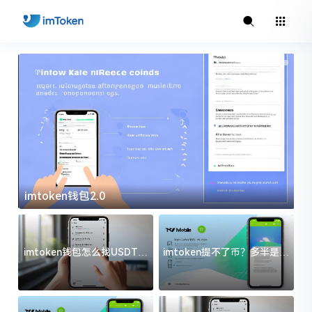
imtoken钱包2.0
i
imtoken钱包怎么找USDT地
imtoken提不了币？多半是这
址？三步搞定不踩坑
几件事没处理好