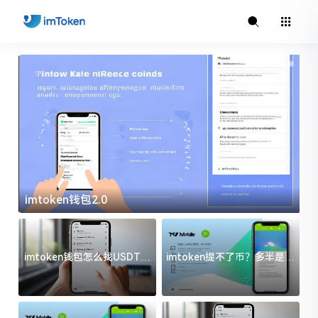
imtoken钱包2.0
i
imtoken钱包怎么找USDT地
imtoken提不了币？多半是这
址？三步搞定不踩坑
几件事没处理好