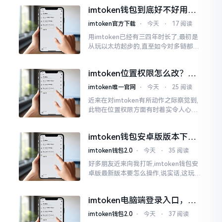
所以失败,在于贪图便宜以及偷懒。我目
imtoken钱包到底好不好用？
睹过非常多的人
老玩家说说真实体验
imtoken官方下载
⋅
今天
⋅
17 阅读
用imtoken已经有三四年时长了,最初是
从玩以太坊起步的,直至如今对多链都有
涉及,也可算是个老使用者了,讲真，imto
ken这玩意儿就好像一个数字钱袋子
imtoken位置权限怎么改？手
把手教你搞定
imtoken唯一官网
⋅
今天
⋅
25 阅读
近来在对imtoken有所动作之际察觉到,
此物在位置权限方面有时着实令人心生
烦闷之感。开启app之际提示定位出现故
障情况,致使我呈现出一脸茫然不知所措
imtoken钱包安卓版版本下载
的模样
安装教程
imtoken钱包2.0
⋅
今天
⋅
35 阅读
好多朋友近来向我打听,imtoken钱包安
卓版最新版本要怎么操作,说实话,这玩意
儿要是熟练掌握了,还挺方便的。我用它
都快两年了,从1.8版本一直跟到现在的2.
imtoken电脑端登录入口，地
0版本
址在这里
imtoken钱包2.0
⋅
今天
⋅
37 阅读