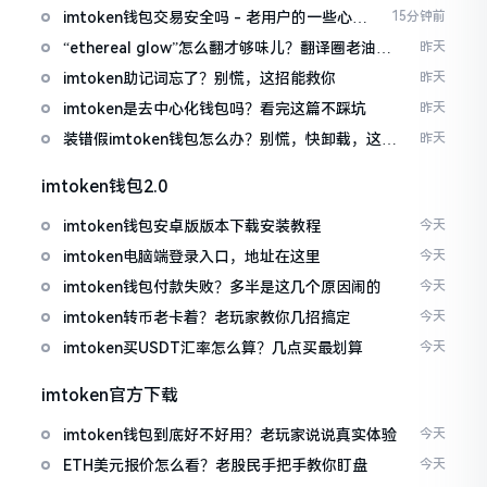
imtoken钱包交易安全吗 - 老用户的一些心里
15分钟前
话
“ethereal glow”怎么翻才够味儿？翻译圈老油条
昨天
的私房话
imtoken助记词忘了？别慌，这招能救你
昨天
imtoken是去中心化钱包吗？看完这篇不踩坑
昨天
装错假imtoken钱包怎么办？别慌，快卸载，这几
昨天
招能救急
imtoken钱包2.0
imtoken钱包安卓版版本下载安装教程
今天
imtoken电脑端登录入口，地址在这里
今天
imtoken钱包付款失败？多半是这几个原因闹的
今天
imtoken转币老卡着？老玩家教你几招搞定
今天
imtoken买USDT汇率怎么算？几点买最划算
今天
imtoken官方下载
imtoken钱包到底好不好用？老玩家说说真实体验
今天
ETH美元报价怎么看？老股民手把手教你盯盘
今天