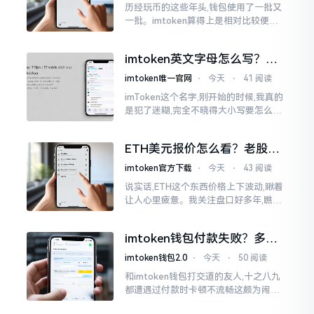
历经玩币的这些年头,钱包使用了一批又
一批。imtoken算得上是相对比较便于
使用的，在手机上运用起来没有问题,然
而有时想要就着大屏幕瞧瞧资产状况,那
imtoken英文字母怎么写？正
就得去寻觅电脑端的入口。
确拼写看这里
imtoken唯一官网
⋅
今天
⋅
41 阅读
imToken这个名字,刚开始的时候,我真的
是犯了迷糊,完全不晓得大小写要怎么去
处置。在网络上搜寻了一阵后,发觉各种
各样的写法都有,有的写成IMTOKEN
ETH美元报价怎么看？老股民
手把手教你盯盘
imtoken官方下载
⋅
今天
⋅
43 阅读
说实话,ETH这个东西价格上下波动,瞅着
让人心里疲惫。我关注盘口好多年,瞧见
好多人询问“eth美元报价”,实际上重点并
非价格自身,而是你怎样去看待、如何做
imtoken钱包付款失败？多半
判断。
是这几个原因闹的
imtoken钱包2.0
⋅
今天
⋅
50 阅读
和imtoken钱包打交道的友人,十之八九
都遭遇过付款时卡顿不流畅这颇为闹心
的状况。转账持续许久毫无反应,亦或是