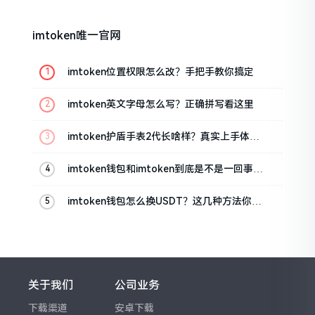
imtoken唯一官网
imtoken位置权限怎么改？手把手教你搞定
imtoken英文字母怎么写？正确拼写看这里
imtoken护盾手表2代长啥样？真实上手体验
分享
imtoken钱包和imtoken到底是不是一回事？
看完就懂了
imtoken钱包怎么换USDT？这几种方法你得
知道
关于我们
公司业务
下载渠道
安卓下载