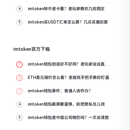
的
imtoken转币老卡着？老玩家教你几招搞定
imtoken买USDT汇率怎么算？几点买最划算
imtoken官方下载
imtoken钱包到底好不好用？老玩家说说真实
体验
ETH美元报价怎么看？老股民手把手教你盯盘
imtoken钱包事件：普通人该咋办？
imtoken钱包截屏要谨慎，别把隐私当儿戏
imtoken钱包是中国公司做的吗？一文说清楚