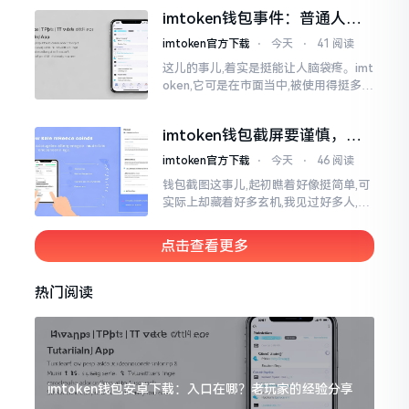
直接弹出红色字体显示报错,情形令人焦
imtoken钱包事件：普通人该
急得连连跺脚。实际上讲
咋办？
imtoken官方下载
⋅
今天
⋅
41 阅读
这儿的事儿,着实是挺能让人脑袋疼。imt
oken,它可是在市面当中,被使用得挺多的
那种钱包。前段时间,它出现了一些状况
咧,好多人的资产,都跟着一块儿晃悠起来
imtoken钱包截屏要谨慎，别
把隐私当儿戏
imtoken官方下载
⋅
今天
⋅
46 阅读
钱包截图这事儿,起初瞧着好像挺简单,可
实际上却藏着好多玄机,我见过好多人,总
随手截钱包画面后,就随便发到朋友圈或
者群聊里,结果账号被盗,资产也没了,要晓
点击查看更多
得
热门阅读
imtoken钱包安卓下载：入口在哪？老玩家的经验分享