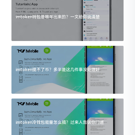
imtoken钱包是哪年出来的？一文给你说清楚
imtoken提不了币？多半是这几件事没处理好
imtoken冷钱包能量怎么搞？过来人告诉你门道