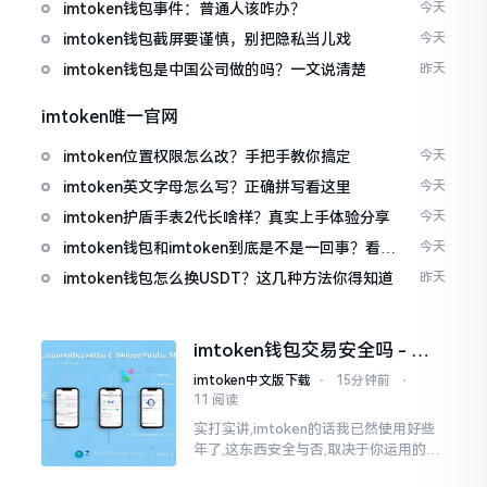
imtoken钱包事件：普通人该咋办？
今天
imtoken钱包截屏要谨慎，别把隐私当儿戏
今天
imtoken钱包是中国公司做的吗？一文说清楚
昨天
imtoken唯一官网
imtoken位置权限怎么改？手把手教你搞定
今天
imtoken英文字母怎么写？正确拼写看这里
今天
imtoken护盾手表2代长啥样？真实上手体验分享
今天
imtoken钱包和imtoken到底是不是一回事？看完
今天
就懂了
imtoken钱包怎么换USDT？这几种方法你得知道
昨天
imtoken钱包交易安全吗 - 老
用户的一些心里话
imtoken中文版下载
⋅
15分钟前
⋅
11 阅读
实打实讲,imtoken的话我已然使用好些
年了,这东西安全与否,取决于你运用的方
式。钱包自身不存在问题,然而众多人之