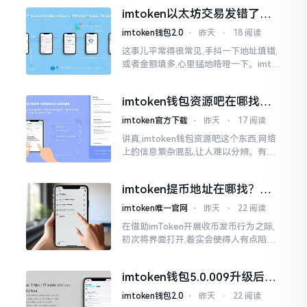
了鱼池账户之中,看起来的确让人感觉颇
imtoken以太坊交易发错了咋
为畅快
整？取消方法告诉你
imtoken钱包2.0
⋅
昨天
⋅
18 阅读
这事儿平常得很常见,手抖一下地址填错,
或者金额填多,心里猛地咯噔一下。imto
ken里的以太坊那交易,本质乃是一锤子
买卖啊,一旦提交到区块链之上
imtoken钱包资源吧在哪找，
这些坑我帮你趟过
imtoken官方下载
⋅
昨天
⋅
17 阅读
讲真,imtoken钱包资源吧这个东西,网络
上的信息繁杂混乱,让人难以分辨。有的
人声称那是官方途径,有的人则表示是第
三方进行的搬运。倘若找对了资源
imtoken提币地址在哪找？手
把手教你快速查看
imtoken唯一官网
⋅
昨天
⋅
22 阅读
在借助imToken开展收币发币行为之际,
初次将界面打开,着实会使得人有点陷入
发懵的状态,那密密麻麻的按钮,多得以至
于如同迷宫一样。好多人纷纷询问我
imtoken钱包5.0.009升级后咋
用？老用户实测分享
imtoken钱包2.0
⋅
昨天
⋅
22 阅读