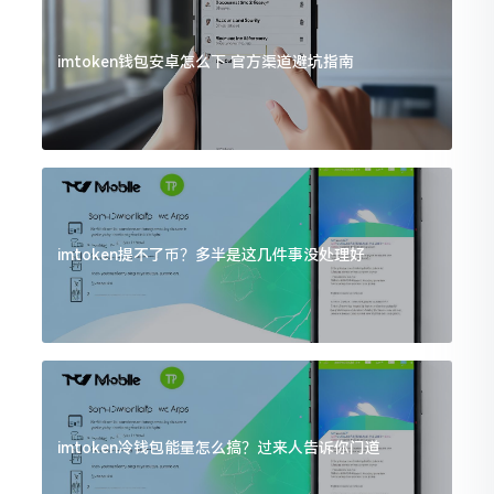
imtoken钱包安卓怎么下 官方渠道避坑指南
imtoken提不了币？多半是这几件事没处理好
imtoken冷钱包能量怎么搞？过来人告诉你门道