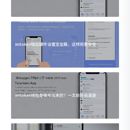
imtoken钱包硬件设置全攻略，这样用更安全
imtoken钱包是哪年出来的？一文给你说清楚