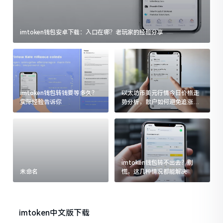
imtoken钱包安卓下载：入口在哪？老玩家的经验分享
imtoken钱包转钱要等多久？
以太坊币美元行情今日价格走
实际经验告诉你
势分析，散户如何避免追涨杀
跌被套牢
imtoken钱包转不出去？别
未命名
慌，这几种情况都能解决
imtoken中文版下载