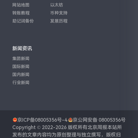
网站地图
以太坊
转账教程
币种支持
助记词备份
发展历程
新闻资讯
集团新闻
国际新闻
国内新闻
行业新闻
京ICP备08005356号-4
京公网安备 08005356号
Copyright © 2022-2026 版权所有
北京周报
本站所
发布的文章内容均为原创整理与独立撰写，版权归