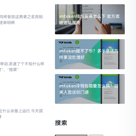
imtoken钱包安卓怎么下 官方渠
,我同样曾因这两者之名而陷
道避坑指南
逐渐明晰
imtoken提不了币？多半是这几
件事没处理好
举动,派遣了个不知什么样
”、“独家”
imtoken冷钱包能量怎么搞？过
来人告诉你门道
以在什么设备上运行,今天就
持
搜索