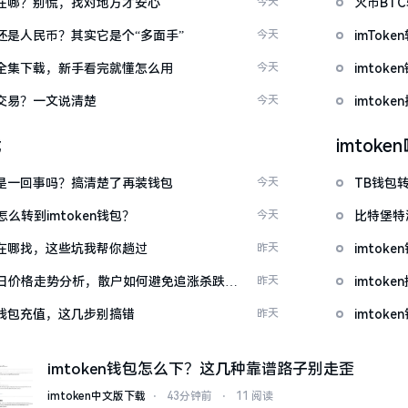
底藏在哪？别慌，找对地方才安心
今天
火币BT
金还是人民币？其实它是个“多面手”
今天
imTo
频大全集下载，新手看完就懂怎么用
今天
imto
能交易？一文说清楚
今天
imtok
载
imtok
钱包是一回事吗？搞清楚了再装钱包
今天
TB钱包转
么转到imtoken钱包？
今天
比特堡特
源吧在哪找，这些坑我帮你趟过
昨天
imtok
日价格走势分析，散户如何避免追涨杀跌被
昨天
imto
en钱包充值，这几步别搞错
昨天
imtok
imtoken钱包怎么下？这几种靠谱路子别走歪
imtoken中文版下载
⋅
43分钟前
⋅
11 阅读