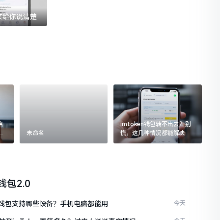
一文给你说清楚
格
imtoken钱包转不出去？别
追
未命名
慌，这几种情况都能解决
n钱包2.0
ken钱包支持哪些设备？手机电脑都能用
今天