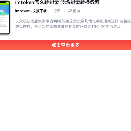
imtoken怎么转能量 波场能量转换教程
imtoken中文版下载
⋅
今天
⋅
48 阅读
长久玩波场后大家尽皆明晰,能量这套玩意儿恰似手机电量这样,设若缺
难以做成。不论旨在实施与波场相关转账特定TRC-20代币之举
点击查看更多