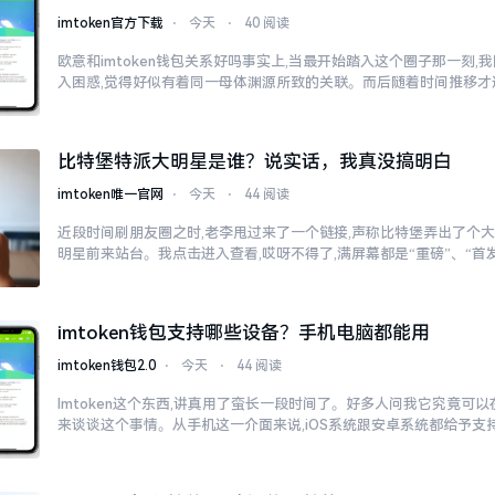
imtoken官方下载
⋅
今天
⋅
40 阅读
欧意和imtoken钱包关系好吗事实上,当最开始踏入这个圈子那一刻
入困惑,觉得好似有着同一母体渊源所致的关联。而后随着时间推移才
比特堡特派大明星是谁？说实话，我真没搞明白
imtoken唯一官网
⋅
今天
⋅
44 阅读
近段时间刷朋友圈之时,老李甩过来了一个链接,声称比特堡弄出了个大
明星前来站台。我点击进入查看,哎呀不得了,满屏幕都是“重磅”、“首发
imtoken钱包支持哪些设备？手机电脑都能用
imtoken钱包2.0
⋅
今天
⋅
44 阅读
Imtoken这个东西,讲真用了蛮长一段时间了。好多人问我它究竟可
来谈谈这个事情。从手机这一介面来说,iOS系统跟安卓系统都给予支