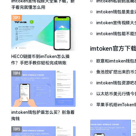
imtoken私钥到
imtoken宣传视频大全集下载，新
手看完就懂怎么用
imtoken钱包是美
TOP3
imtoken宣传视
imtoken钱包能不
imtoken官方下
HECO链提币到imToken怎么操
欧意和imtoken
作？手把手教你轻松完成转账
鱼池挖矿挖出来的币怎
TOP4
imtoken钱包资
以太坊币美元行情今
套牢
苹果手机给imTok
imtoken钱包护盾怎么买？别急着
掏钱
TOP5