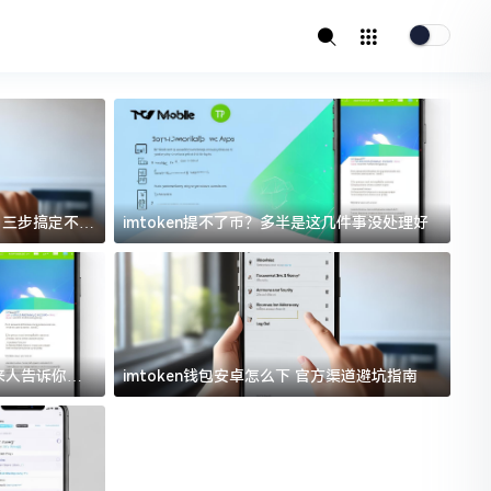
址？三步搞定不踩
imtoken提不了币？多半是这几件事没处理好
i
过来人告诉你门
imtoken钱包安卓怎么下 官方渠道避坑指南