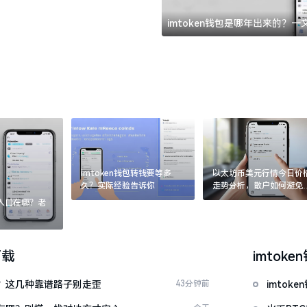
imtoken钱包是哪年出来的？
imtoken钱包转钱要等多
以太坊币美元行情今日价
久？实际经验告诉你
走势分析，散户如何避免
涨杀跌被套牢
：入口在哪？老
下载
imtoke
么下？这几种靠谱路子别走歪
43分钟前
imto