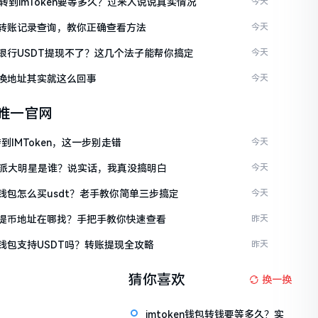
C转到imToken要等多久？过来人说说真实情况
今天
ken转账记录查询，教你正确查看方法
今天
ken银行USDT提现不了？这几个法子能帮你搞定
今天
en换地址其实就这么回事
今天
en唯一官网
到IMToken，这一步别走错
今天
派大明星是谁？说实话，我真没搞明白
今天
en钱包怎么买usdt？老手教你简单三步搞定
今天
ken提币地址在哪找？手把手教你快速查看
昨天
en钱包支持USDT吗？转账提现全攻略
昨天
猜你喜欢
换一换
imtoken钱包转钱要等多久？实