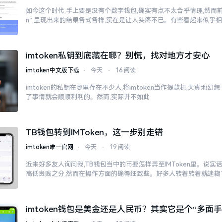
如今这个时代,手上要是没有个数字钱包,确实有点不太合乎情理,然而前往
n”,呈现出来的结果各式各样,实在是让人头疼不已。有些看起来似乎
imtoken私钥到底藏在哪？别慌，找对地方才安心
imtoken中文版下载
⋅
今天
⋅
16 阅读
imtoken的私钥在哪里存在不少人,将imtoken当作提款机,天真地
了事情就会顺顺利利的。然而,实际并不如此
TB钱包转到IMToken，这一步别走错
imtoken唯一官网
⋅
今天
⋅
19 阅读
近来好多友人询问我,TB钱包当中的币要怎样弄至IMToken里。说实
高低贵贱之分,然而在操作方面的确得细致些。好多人转着转着就迷糊
imtoken钱包是美金还是人民币？其实它是个“多面手