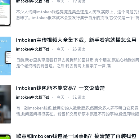
imtoken中文版下载
⋅
今天
⋅
19 阅读
不少人询问imtoken钱包究竟是美金还是人民币,实际上，这个问题的
意味了。imtoken根本就不会去发行属于自身的货币,它仅仅是一个“
imtoken宣传视频大全集下载，新手看完就懂怎么用
imtoken中文版下载
⋅
今天
⋅
28 阅读
日前,我心里头琢磨着打算去折腾那加密货币,有个朋友,就热心给我推荐了
是个老资格的钱包哩。之后,我去到网上搜索了一番,嘿
imtoken钱包能不能交易？一文说清楚
imtoken中文版下载
⋅
今天
⋅
32 阅读
有一款imtoken钱包,使用它的人数量挺多,然而众多人弄不明白它
话,此问题问得很实在。钱包和交易所原本就是不同的事物,像是存钱
欧意和imtoken钱包是一回事吗？搞清楚了再装钱包