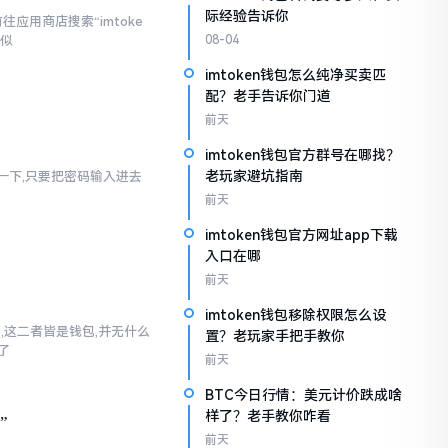
际经验告诉你
应用商店搜索“imtoke
相似
08-04
imtoken钱包怎么纯净买卖匹
配？老手告诉你门道
前天
imtoken钱包官方群号在哪找？
老玩家避坑指南
幻想一下,只要把密码输入进去
前天
imtoken钱包官方网址app下载
入口在哪
前天
imtoken钱包移除权限怎么设
话,这二者皆是钱包,并无什么
置？老玩家手把手教你
了
前天
BTC今日行情：美元计价跌成啥
样了？老手教你咋看
”
前天