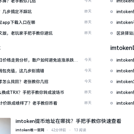
示关不掉？老手教你几招
今天
imtok
去？几步搞定不踩坑
昨天
imto
网址app下载入口在哪
昨天
imto
载中文版，老玩家手把手教你避坑
昨天
区块驿站
载
imtok
日价格走势分析，散户如何避免追涨杀跌被
今天
imto
en钱包充值，这几步别搞错
今天
imtok
产为零怎么找回？老张教你几招
今天
imto
T怎么换成TRX？手把手教你转成波场币
昨天
imto
元计价跌成啥样了？老手教你咋看
昨天
imto
imtoken提币地址在哪找？手把手教你快速查看
imtoken唯一官网
⋅
42分钟前
⋅
13 阅读