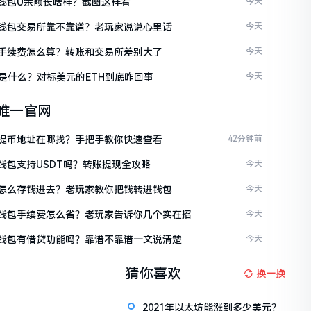
en钱包U余额长啥样？截图这样看
今天
ken钱包交易所靠不靠谱？老玩家说说心里话
今天
ken手续费怎么算？转账和交易所差别大了
今天
是什么？对标美元的ETH到底咋回事
今天
en唯一官网
ken提币地址在哪找？手把手教你快速查看
42分钟前
en钱包支持USDT吗？转账提现全攻略
今天
ken怎么存钱进去？老玩家教你把钱转进钱包
今天
ken钱包手续费怎么省？老玩家告诉你几个实在招
今天
ken钱包有借贷功能吗？靠谱不靠谱一文说清楚
今天
猜你喜欢
换一换
2021年以太坊能涨到多少美元？