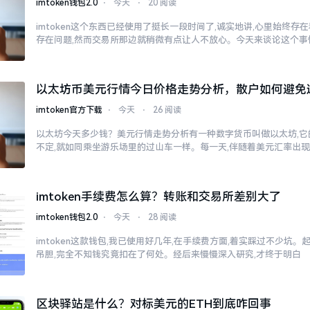
imtoken钱包2.0
⋅
今天
⋅
20 阅读
imtoken这个东西已经使用了挺长一段时间了,诚实地讲,心里始终
存在问题,然而交易所那边就稍微有点让人不放心。今天来谈论这个事
以太坊币美元行情今日价格走势分析，散户如何避免
imtoken官方下载
⋅
今天
⋅
26 阅读
以太坊今天多少钱？美元行情走势分析有一种数字货币叫做以太坊,它
不定,就如同乘坐游乐场里的过山车一样。每一天,伴随着美元汇率出
imtoken手续费怎么算？转账和交易所差别大了
imtoken钱包2.0
⋅
今天
⋅
28 阅读
imtoken这款钱包,我已使用好几年,在手续费方面,着实踩过不少坑。
吊胆,完全不知钱究竟扣在了何处。经后来慢慢深入研究,才终于明白
区块驿站是什么？对标美元的ETH到底咋回事