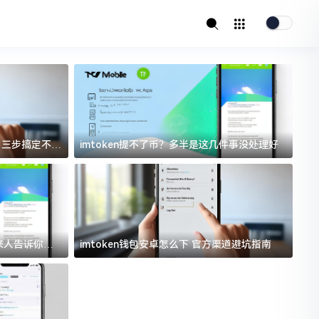
址？三步搞定不踩
imtoken提不了币？多半是这几件事没处理好
i
过来人告诉你门
imtoken钱包安卓怎么下 官方渠道避坑指南