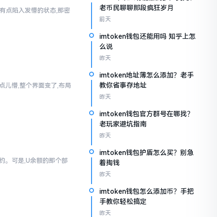
老币民聊聊那段疯狂岁月
人有点陷入发懵的状态,那密
前天
imtoken钱包还能用吗 知乎上怎
么说
昨天
imtoken地址薄怎么添加？老手
教你省事存地址
真有点儿懵,整个界面变了,布局
昨天
imtoken钱包官方群号在哪找？
老玩家避坑指南
昨天
imtoken钱包护盾怎么买？别急
简约。可是,U余额的那个部
着掏钱
昨天
imtoken钱包怎么添加币？手把
手教你轻松搞定
昨天