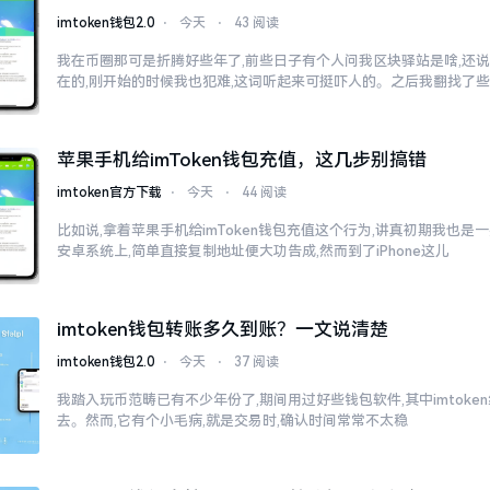
imtoken钱包2.0
⋅
今天
⋅
43 阅读
我在币圈那可是折腾好些年了,前些日子有个人问我区块驿站是啥,还说
在的,刚开始的时候我也犯难,这词听起来可挺吓人的。之后我翻找了
苹果手机给imToken钱包充值，这几步别搞错
imtoken官方下载
⋅
今天
⋅
44 阅读
比如说,拿着苹果手机给imToken钱包充值这个行为,讲真初期我也是
安卓系统上,简单直接复制地址便大功告成,然而到了iPhone这儿
imtoken钱包转账多久到账？一文说清楚
imtoken钱包2.0
⋅
今天
⋅
37 阅读
我踏入玩币范畴已有不少年份了,期间用过好些钱包软件,其中imtok
去。然而,它有个小毛病,就是交易时,确认时间常常不太稳