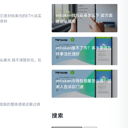
imtoken钱包安卓怎么下 官方渠
它是对标美元的ETH,说实
道避坑指南
些资料
imtoken提不了币？多半是这几
件事没处理好
一头雾水,搞不清楚状况。在
imtoken冷钱包能量怎么搞？过
来人告诉你门道
en给我的整体感受还算过得
搜索