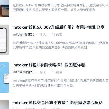
在借助imToken开展收币发币行为之际,初次将界面打开,着实会使得
密麻麻的按钮,多得以至于如同迷宫一样。好多人纷纷询问我
imtoken钱包5.0.009升级后咋用？老用户实测分享
imtoken钱包2.0
⋅
今天
⋅
15 阅读
最近,我把imtoken升级成了5.0.009版本,说实话,刚开始那阵儿,我
也重新排了,结果我想找某些东西时,得绕两圈才能找到
imtoken钱包U余额长啥样？截图这样看
imtoken钱包2.0
⋅
今天
⋅
15 阅读
imtoken这款存在应用,使用过的个体都心知肚明,它展示的界面极为
分偶尔会致使人们的视觉感受产生些许困惑。
imtoken钱包交易所靠不靠谱？老玩家说说心里话