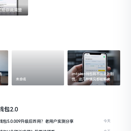
一文给你说清楚
格
imtoken钱包转不出去？别
追
未命名
慌，这几种情况都能解决
n钱包2.0
en钱包5.0.009升级后咋用？老用户实测分享
今天