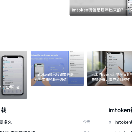
imtoken钱包是哪年出来的？
imtoken钱包转钱要等多
以太坊币美元行情今日价
久？实际经验告诉你
走势分析，散户如何避免
涨杀跌被套牢
：入口在哪？老
下载
imtoke
证要多久
今天
imtok