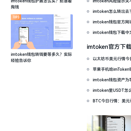
imtoken风险提
imtoken钱包护盾怎么买？别急着
掏钱
imtoken怎么转出
TOP3
imtoken钱包官方
imtoken钱包下
imtoken官方下
imtoken钱包转钱要等多久？实际
以太坊币美元行情今
经验告诉你
套牢
苹果手机给imTok
imtoken钱包资
imtoken里USD
BTC今日行情：美