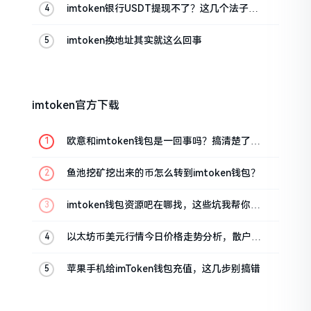
imtoken银行USDT提现不了？这几个法子能
帮你搞定
imtoken换地址其实就这么回事
imtoken官方下载
欧意和imtoken钱包是一回事吗？搞清楚了再
装钱包
鱼池挖矿挖出来的币怎么转到imtoken钱包？
imtoken钱包资源吧在哪找，这些坑我帮你趟
过
以太坊币美元行情今日价格走势分析，散户如
何避免追涨杀跌被套牢
苹果手机给imToken钱包充值，这几步别搞错