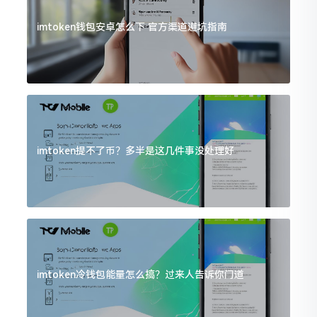
imtoken钱包安卓怎么下 官方渠道避坑指南
imtoken提不了币？多半是这几件事没处理好
imtoken冷钱包能量怎么搞？过来人告诉你门道