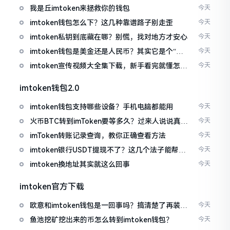
我是丘imtoken来拯救你的钱包
今天
imtoken钱包怎么下？这几种靠谱路子别走歪
今天
imtoken私钥到底藏在哪？别慌，找对地方才安心
今天
imtoken钱包是美金还是人民币？其实它是个“多
今天
面手”
imtoken宣传视频大全集下载，新手看完就懂怎么
今天
用
imtoken钱包2.0
imtoken钱包支持哪些设备？手机电脑都能用
今天
火币BTC转到imToken要等多久？过来人说说真实
今天
情况
imToken转账记录查询，教你正确查看方法
今天
imtoken银行USDT提现不了？这几个法子能帮你
今天
搞定
imtoken换地址其实就这么回事
今天
imtoken官方下载
欧意和imtoken钱包是一回事吗？搞清楚了再装钱
今天
包
鱼池挖矿挖出来的币怎么转到imtoken钱包？
今天