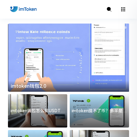
imtoken钱包2.0
i
imtoken钱包怎么找USDT地
imtoken提不了币？多半是这
址？三步搞定不踩坑
几件事没处理好