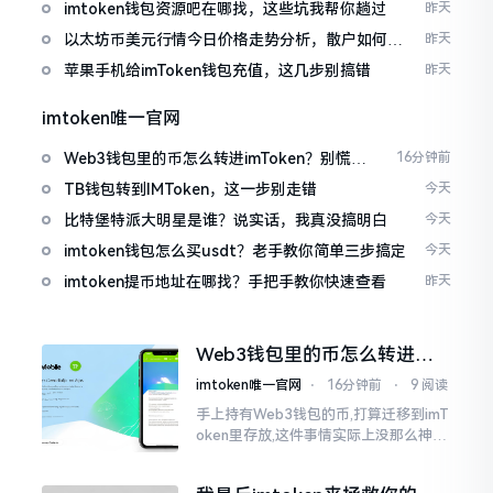
imtoken钱包资源吧在哪找，这些坑我帮你趟过
昨天
以太坊币美元行情今日价格走势分析，散户如何避
昨天
免追涨杀跌被套牢
苹果手机给imToken钱包充值，这几步别搞错
昨天
imtoken唯一官网
Web3钱包里的币怎么转进imToken？别慌，
16分钟前
三步搞定
TB钱包转到IMToken，这一步别走错
今天
比特堡特派大明星是谁？说实话，我真没搞明白
今天
imtoken钱包怎么买usdt？老手教你简单三步搞定
今天
imtoken提币地址在哪找？手把手教你快速查看
昨天
Web3钱包里的币怎么转进
imToken？别慌，三步搞定
imtoken唯一官网
⋅
16分钟前
⋅
9 阅读
手上持有Web3钱包的币,打算迁移到imT
oken里存放,这件事情实际上没那么神秘
莫测。好多人一听闻“跨链”、“转账”就
心生畏惧,担心转错链导致币消失不见