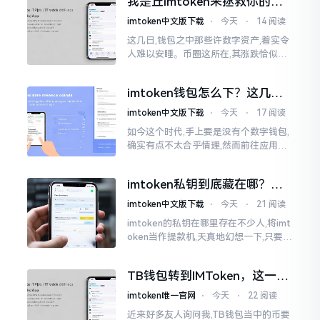
我是丘imtoken来拯救你的钱
包
imtoken中文版下载
⋅
今天
⋅
14 阅读
这几日,钱包之中那些许数字资产,着实令
人难以安睡。币圈这所在,其涨跌恰似翻
书那般迅速,昨日尚呈飘红之态，今日已
然绿得人心慌慌。众多人手中紧握着一
imtoken钱包怎么下？这几种
堆币
靠谱路子别走歪
imtoken中文版下载
⋅
今天
⋅
17 阅读
如今这个时代,手上要是没有个数字钱包,
确实有点不太合乎情理,然而前往应用商
店搜索“imtoken”,呈现出来的结果各式
各样,实在是让人头疼不已。有些看起来
imtoken私钥到底藏在哪？别
似乎相似
慌，找对地方才安心
imtoken中文版下载
⋅
今天
⋅
21 阅读
imtoken的私钥在哪里存在不少人,将imt
oken当作提款机,天真地幻想一下,只要把
密码输入进去了事情就会顺顺利利的。
然而,实际并不如此
TB钱包转到IMToken，这一步
别走错
imtoken唯一官网
⋅
今天
⋅
22 阅读
近来好多友人询问我,TB钱包当中的币要