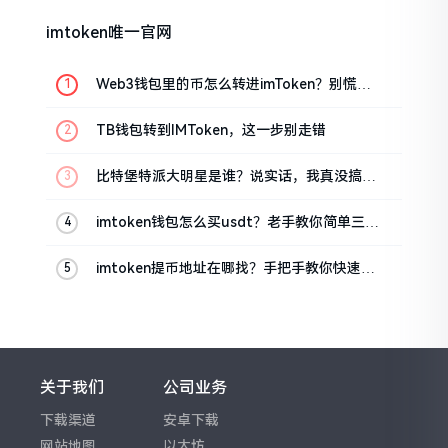
imtoken唯一官网
Web3钱包里的币怎么转进imToken？别慌，
三步搞定
TB钱包转到IMToken，这一步别走错
比特堡特派大明星是谁？说实话，我真没搞明
白
imtoken钱包怎么买usdt？老手教你简单三步
搞定
imtoken提币地址在哪找？手把手教你快速查
看
关于我们
公司业务
下载渠道
安卓下载
网站地图
以太坊