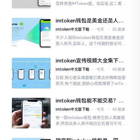
怎样弄至IMToken里。说实话,这二者皆
是钱包,并无什么高低贵贱之分,然而在操
作方面的确得细致些。好多人转着转着
imtoken钱包是美金还是人民
就迷糊了
币？其实它是个“多面手”
imtoken中文版下载
⋅
今天
⋅
25 阅读
不少人询问imtoken钱包究竟是美金还
是人民币,实际上，这个问题的提出可谓
是有些“外行人”的意味了。imtoken根本
就不会去发行属于自身的货币,它仅仅是
imtoken宣传视频大全集下
一个“钱包”而已
载，新手看完就懂怎么用
imtoken中文版下载
⋅
今天
⋅
40 阅读
日前,我心里头琢磨着打算去折腾那加密
货币,有个朋友,就热心给我推荐了imTok
en,还着重讲这可是个老资格的钱包哩。
之后,我去到网上搜索了一番,嘿
imtoken钱包能不能交易？一
文说清楚
imtoken中文版下载
⋅
今天
⋅
43 阅读
有一款imtoken钱包,使用它的人数量挺
多,然而众多人弄不明白它究竟可不可以
进行交易。说实话,此问题问得很实在。
钱包和交易所原本就是不同的事物,像是