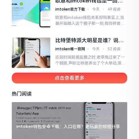
欧意和imtoken钱包是一回事
存钱罐与菜市场那般
吗？搞清楚了再装钱包
imtoken官方下载
⋅
今天
⋅
49 阅读
欧意和imtoken钱包关系好吗事实上,当
最开始踏入这个圈子那一刻,我同样曾因
这两者之名而陷入困惑,觉得好似有着同
一母体渊源所致的关联。而后随着时间
比特堡特派大明星是谁？说实
推移才逐渐明晰
话，我真没搞明白
imtoken唯一官网
⋅
今天
⋅
52 阅读
近段时间刷朋友圈之时,老李甩过来了一
个链接,声称比特堡弄出了个大举动,派遣
了个不知什么样明星前来站台。我点击
进入查看,哎呀不得了,满屏幕都是“重
点击查看更多
磅”、“首发”、“独家”
热门阅读
imtoken钱包安卓下载：入口在哪？老玩家的经验分享