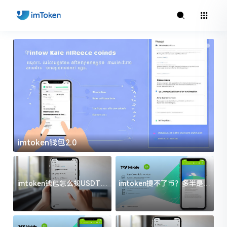
imtoken钱包2.0
i
imtoken钱包怎么找USDT地
imtoken提不了币？多半是这
址？三步搞定不踩坑
几件事没处理好