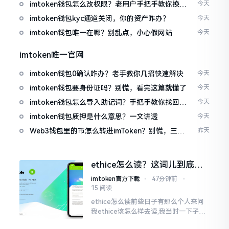
imtoken钱包怎么改权限？老用户手把手教你换主
今天
人
imtoken钱包kyc通道关闭，你的资产咋办？
今天
imtoken钱包唯一在哪？别乱点，小心假网站
今天
imtoken唯一官网
imtoken钱包0确认咋办？老手教你几招快速解决
今天
imtoken钱包要身份证吗？别慌，看完这篇就懂了
今天
imtoken钱包怎么导入助记词？手把手教你找回资
今天
产
imtoken钱包质押是什么意思？一文讲透
今天
Web3钱包里的币怎么转进imToken？别慌，三步
昨天
搞定
ethice怎么读？这词儿到底念
啥，别搞错了
imtoken官方下载
⋅
47分钟前
⋅
15 阅读
ethice怎么读前些日子有那么个人来问
我ethice该怎么样去读,我当时一下子就
愣住了,卡在那儿说不出话来。这个词瞅