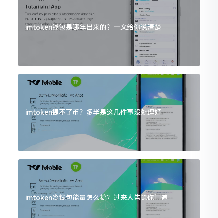
imtoken钱包是哪年出来的？一文给你说清楚
imtoken提不了币？多半是这几件事没处理好
imtoken冷钱包能量怎么搞？过来人告诉你门道