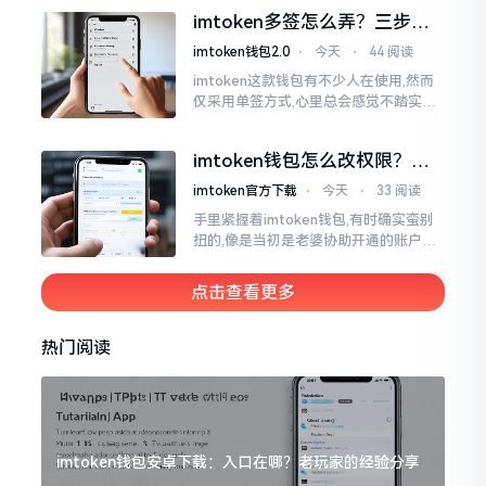
蚂蚁一般。实际上
imtoken多签怎么弄？三步搞
定，资产更安全
imtoken钱包2.0
⋅
今天
⋅
44 阅读
imtoken这款钱包有不少人在使用,然而
仅采用单签方式,心里总会感觉不踏实。
要是手机不慎丢失、私钥意外泄露,那就
真如同处于全然暴露状态了。多签实际
imtoken钱包怎么改权限？老
上就是给资产增添一道保障
用户手把手教你换主人
imtoken官方下载
⋅
今天
⋅
33 阅读
手里紧握着imtoken钱包,有时确实蛮别
扭的,像是当初是老婆协助开通的账户呢,
如今想要自行掌控权力,又或者公司账户
打算更换法定代表人
点击查看更多
热门阅读
imtoken钱包安卓下载：入口在哪？老玩家的经验分享