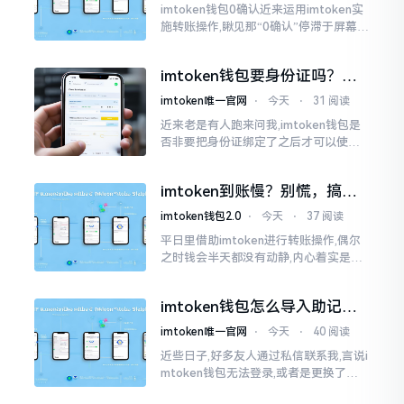
imtoken钱包0确认近来运用imtoken实
施转账操作,瞅见那“0确认”停滞于屏幕之
上,内心着实颇为不是个滋味儿。此玩意
儿恰似前往银行进行排队,前方之人众多,
imtoken钱包要身份证吗？别
你仅有干巴巴等待其一途。
慌，看完这篇就懂了
imtoken唯一官网
⋅
今天
⋅
31 阅读
近来老是有人跑来问我,imtoken钱包是
否非要把身份证绑定了之后才可以使用
呢?起初阶段我也着实感到极为纳闷,随后
历经一番认真细致地琢磨，最终算是搞
imtoken到账慢？别慌，搞懂
清楚了
这几点比啥都强
imtoken钱包2.0
⋅
今天
⋅
37 阅读
平日里借助imtoken进行转账操作,偶尔
之时钱会半天都没有动静,内心着实是挺
着急的。实际上这东西到账的快慢情况,
真的并非是它独自就能决定的。区块链
imtoken钱包怎么导入助记
这个东西呢
词？手把手教你找回资产
imtoken唯一官网
⋅
今天
⋅
40 阅读
近些日子,好多友人通过私信联系我,言说i
mtoken钱包无法登录,或者是更换了手
机后,资产寻觅不到,急得如同热锅之上的