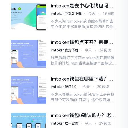
着模样感觉像是ethics（伦理学）,不过
imtoken是去中心化钱包吗？
呢拼写方面却少了一个字母
看完这篇不踩坑
imtoken中文版下载
⋅
今天
⋅
19 阅读
不少人询问imtoken究竟能不能算作去
中心化,咱不拐弯抹角,直接讲结论:它是一
种“不伦不类”的混合形态。私钥诚然是
由你自己掌握在手中,这点确凿无误
imtoken钱包点不开？别慌，
试试这几招
imtoken官方下载
⋅
今天
⋅
24 阅读
昨天,我制订了打开imtoken去开展转账
操作的计划,可是,当我点按那个图标之后,
屏幕就如同陷入死机状态一样,好长一段
时间都木有一丁点反应。我不住地点击
imtoken钱包在哪里下载？老
手教你几招避坑
imtoken钱包2.0
⋅
今天
⋅
20 阅读
不少人寻觅imtoken钱包,实际上是在找
寻那个可装币的“口袋”。这个东西如今
称作imToken,是个老资历的钱包,对以太
坊、比特币以及各类链上的代币予以支
imtoken钱包0确认咋办？老手
持。
教你几招快速解决
imtoken唯一官网
⋅
今天
⋅
29 阅读