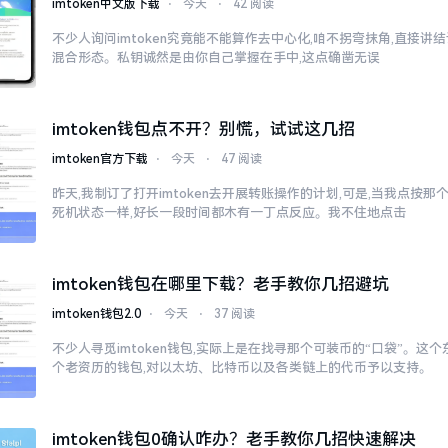
imtoken中文版下载
⋅
今天
⋅
42 阅读
不少人询问imtoken究竟能不能算作去中心化,咱不拐弯抹角,直接讲结
混合形态。私钥诚然是由你自己掌握在手中,这点确凿无误
imtoken钱包点不开？别慌，试试这几招
imtoken官方下载
⋅
今天
⋅
47 阅读
昨天,我制订了打开imtoken去开展转账操作的计划,可是,当我点按
死机状态一样,好长一段时间都木有一丁点反应。我不住地点击
imtoken钱包在哪里下载？老手教你几招避坑
imtoken钱包2.0
⋅
今天
⋅
37 阅读
不少人寻觅imtoken钱包,实际上是在找寻那个可装币的“口袋”。这个东
个老资历的钱包,对以太坊、比特币以及各类链上的代币予以支持。
imtoken钱包0确认咋办？老手教你几招快速解决