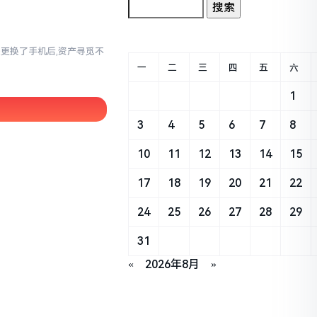
者是更换了手机后,资产寻觅不
一
二
三
四
五
六
1
3
4
5
6
7
8
10
11
12
13
14
15
17
18
19
20
21
22
24
25
26
27
28
29
31
«
2026年8月
»