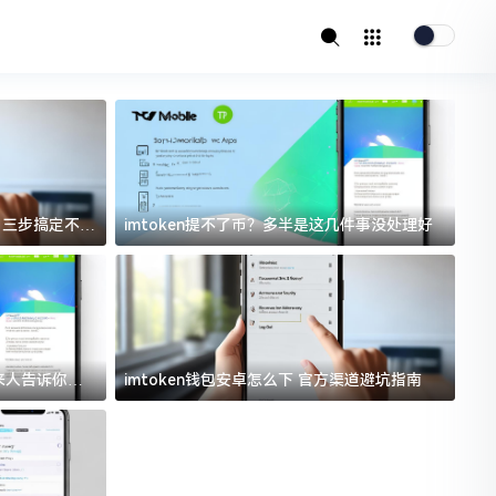
址？三步搞定不踩
imtoken提不了币？多半是这几件事没处理好
i
过来人告诉你门
imtoken钱包安卓怎么下 官方渠道避坑指南