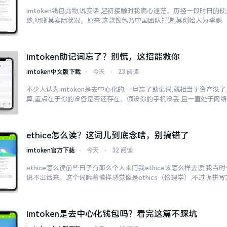
imtoken钱包此物,说实话,起初接触时我满心迷茫。历经一段时日的
纱,明晰其实际状况。原来,这款钱包乃中国团队打造,其创始人为李鹏
imtoken助记词忘了？别慌，这招能救你
imtoken中文版下载
⋅
今天
⋅
23 阅读
不少人认为imtoken是去中心化的,一旦忘了助记词,就相当于资产没
算,重点在于你的设备是否还存在。假设你的手机没丢,且一直处于网
ethice怎么读？这词儿到底念啥，别搞错了
imtoken官方下载
⋅
今天
⋅
32 阅读
ethice怎么读前些日子有那么个人来问我ethice该怎么样去读,我
说不出话来。这个词瞅着模样感觉像是ethics（伦理学）,不过呢拼
imtoken是去中心化钱包吗？看完这篇不踩坑