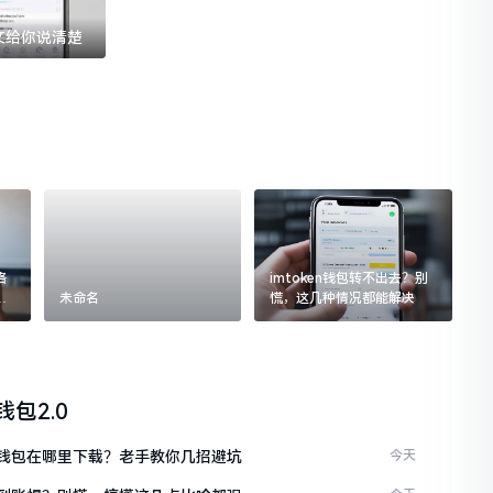
一文给你说清楚
格
imtoken钱包转不出去？别
追
未命名
慌，这几种情况都能解决
n钱包2.0
ken钱包在哪里下载？老手教你几招避坑
今天