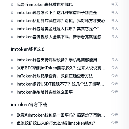
我是丘imtoken来拯救你的钱包
今天
imtoken钱包怎么下？这几种靠谱路子别走歪
今天
imtoken私钥到底藏在哪？别慌，找对地方才安心
今天
imtoken钱包是美金还是人民币？其实它是个“多
今天
面手”
imtoken宣传视频大全集下载，新手看完就懂怎么
今天
用
imtoken钱包2.0
imtoken钱包支持哪些设备？手机电脑都能用
今天
火币BTC转到imToken要等多久？过来人说说真实
今天
情况
imToken转账记录查询，教你正确查看方法
今天
imtoken银行USDT提现不了？这几个法子能帮你
今天
搞定
imtoken换地址其实就这么回事
今天
imtoken官方下载
欧意和imtoken钱包是一回事吗？搞清楚了再装钱
今天
包
鱼池挖矿挖出来的币怎么转到imtoken钱包？
今天