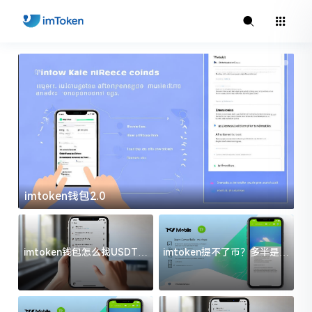
imtoken钱包2.0
i
imtoken钱包怎么找USDT地
imtoken提不了币？多半是这
址？三步搞定不踩坑
几件事没处理好