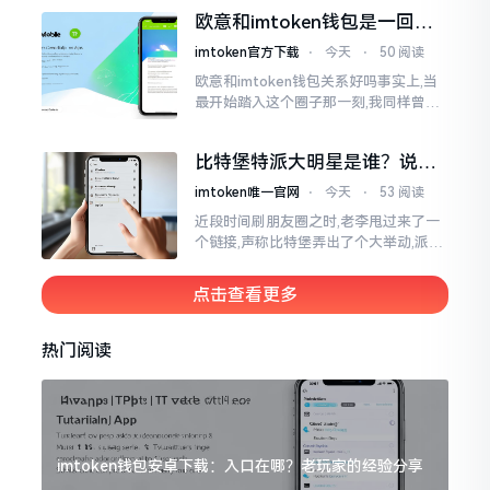
钱包和交易所原本就是不同的事物,像是
欧意和imtoken钱包是一回事
存钱罐与菜市场那般
吗？搞清楚了再装钱包
imtoken官方下载
⋅
今天
⋅
50 阅读
欧意和imtoken钱包关系好吗事实上,当
最开始踏入这个圈子那一刻,我同样曾因
这两者之名而陷入困惑,觉得好似有着同
一母体渊源所致的关联。而后随着时间
比特堡特派大明星是谁？说实
推移才逐渐明晰
话，我真没搞明白
imtoken唯一官网
⋅
今天
⋅
53 阅读
近段时间刷朋友圈之时,老李甩过来了一
个链接,声称比特堡弄出了个大举动,派遣
了个不知什么样明星前来站台。我点击
进入查看,哎呀不得了,满屏幕都是“重
点击查看更多
磅”、“首发”、“独家”
热门阅读
imtoken钱包安卓下载：入口在哪？老玩家的经验分享