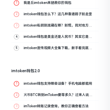
我是丘imtoken来拯救你的钱包
imtoken钱包怎么下？这几种靠谱路子别走歪
imtoken私钥到底藏在哪？别慌，找对地方才
安心
imtoken钱包是美金还是人民币？其实它是个
“多面手”
imtoken宣传视频大全集下载，新手看完就懂
怎么用
imtoken钱包2.0
imtoken钱包支持哪些设备？手机电脑都能用
火币BTC转到imToken要等多久？过来人说说
真实情况
imToken转账记录查询，教你正确查看方法