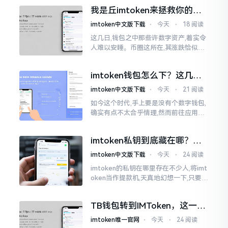
心生畏惧,担心转错链导致币消失不见
我是丘imtoken来拯救你的钱
包
imtoken中文版下载
⋅
今天
⋅
18 阅读
这几日,钱包之中那些许数字资产,着实令
人难以安睡。币圈这所在,其涨跌恰似翻
书那般迅速,昨日尚呈飘红之态，今日已
然绿得人心慌慌。众多人手中紧握着一
imtoken钱包怎么下？这几种
堆币
靠谱路子别走歪
imtoken中文版下载
⋅
今天
⋅
21 阅读
如今这个时代,手上要是没有个数字钱包,
确实有点不太合乎情理,然而前往应用商
店搜索“imtoken”,呈现出来的结果各式
各样,实在是让人头疼不已。有些看起来
imtoken私钥到底藏在哪？别
似乎相似
慌，找对地方才安心
imtoken中文版下载
⋅
今天
⋅
24 阅读
imtoken的私钥在哪里存在不少人,将imt
oken当作提款机,天真地幻想一下,只要把
密码输入进去了事情就会顺顺利利的。
然而,实际并不如此
TB钱包转到IMToken，这一步
别走错
imtoken唯一官网
⋅
今天
⋅
24 阅读