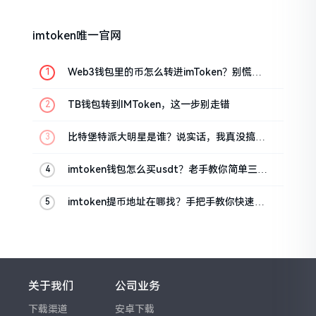
imtoken唯一官网
Web3钱包里的币怎么转进imToken？别慌，
三步搞定
TB钱包转到IMToken，这一步别走错
比特堡特派大明星是谁？说实话，我真没搞明
白
imtoken钱包怎么买usdt？老手教你简单三步
搞定
imtoken提币地址在哪找？手把手教你快速查
看
关于我们
公司业务
下载渠道
安卓下载