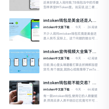
近来好多友人询问我,TB钱包当中的币要
怎样弄至IMToken里。说实话,这二者皆
是钱包,并无什么高低贵贱之分,然而在操
作方面的确得细致些。好多人转着转着
imtoken钱包是美金还是人民
就迷糊了
币？其实它是个“多面手”
imtoken中文版下载
⋅
今天
⋅
26 阅读
不少人询问imtoken钱包究竟是美金还
是人民币,实际上，这个问题的提出可谓
是有些“外行人”的意味了。imtoken根本
就不会去发行属于自身的货币,它仅仅是
imtoken宣传视频大全集下
一个“钱包”而已
载，新手看完就懂怎么用
imtoken中文版下载
⋅
今天
⋅
42 阅读
日前,我心里头琢磨着打算去折腾那加密
货币,有个朋友,就热心给我推荐了imTok
en,还着重讲这可是个老资格的钱包哩。
之后,我去到网上搜索了一番,嘿
imtoken钱包能不能交易？一
文说清楚
imtoken中文版下载
⋅
今天
⋅
44 阅读
有一款imtoken钱包,使用它的人数量挺
多,然而众多人弄不明白它究竟可不可以
进行交易。说实话,此问题问得很实在。