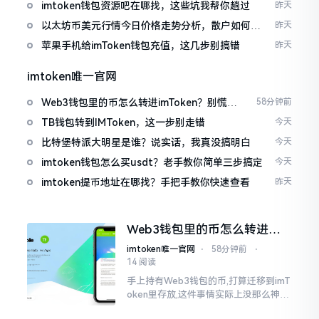
imtoken钱包资源吧在哪找，这些坑我帮你趟过
昨天
以太坊币美元行情今日价格走势分析，散户如何避
昨天
免追涨杀跌被套牢
苹果手机给imToken钱包充值，这几步别搞错
昨天
imtoken唯一官网
Web3钱包里的币怎么转进imToken？别慌，
58分钟前
三步搞定
TB钱包转到IMToken，这一步别走错
今天
比特堡特派大明星是谁？说实话，我真没搞明白
今天
imtoken钱包怎么买usdt？老手教你简单三步搞定
今天
imtoken提币地址在哪找？手把手教你快速查看
昨天
Web3钱包里的币怎么转进
imToken？别慌，三步搞定
imtoken唯一官网
⋅
58分钟前
⋅
14 阅读
手上持有Web3钱包的币,打算迁移到imT
oken里存放,这件事情实际上没那么神秘
莫测。好多人一听闻“跨链”、“转账”就