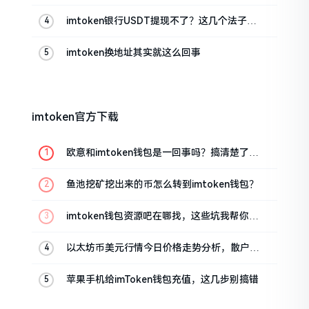
imtoken银行USDT提现不了？这几个法子能
帮你搞定
imtoken换地址其实就这么回事
imtoken官方下载
欧意和imtoken钱包是一回事吗？搞清楚了再
装钱包
鱼池挖矿挖出来的币怎么转到imtoken钱包？
imtoken钱包资源吧在哪找，这些坑我帮你趟
过
以太坊币美元行情今日价格走势分析，散户如
何避免追涨杀跌被套牢
苹果手机给imToken钱包充值，这几步别搞错