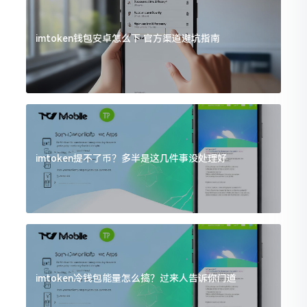
imtoken钱包安卓怎么下 官方渠道避坑指南
imtoken提不了币？多半是这几件事没处理好
imtoken冷钱包能量怎么搞？过来人告诉你门道