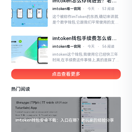
imtoken怎么存钱进去？老玩
家教你把钱转进钱包
imtoken唯一官网
⋅
今天
⋅
53 阅读
这个被称作imToken的东西,确切来讲就
是个数字钱包,它跟我们平常使用的支付
宝、微信有所不同,其本身没办法直接进
行“充值”。好多人在初次接触玩弄它的
imtoken钱包手续费怎么省？
时候都会陷入困惑
老玩家告诉你几个实在招
imtoken唯一官网
⋅
今天
⋅
56 阅读
imtoken这个钱包,我使用它已经快三年
时间,在手续费这件事情上,真的是踩了好
多坑。刚开始的那段时间,每次进行转账
的时候,都会心疼得一直嘬牙花子
点击查看更多
热门阅读
imtoken钱包安卓下载：入口在哪？老玩家的经验分享