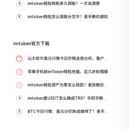
imtoken钱包转账多久到账？一文说清楚
imtoken钱包怎么领取分叉币？老手教你避坑
imtoken官方下载
以太坊币美元行情今日价格走势分析，散户如
何避免追涨杀跌被套牢
苹果手机给imToken钱包充值，这几步别搞错
imtoken钱包资产为零怎么找回？老张教你几
招
imtoken里USDT怎么换成TRX？手把手教你
转成波场币
BTC今日行情：美元计价跌成啥样了？老手教
你咋看