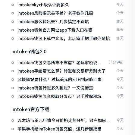
imtokenkycb级认证要多久
今天
imtoken风险提示关不掉？老手教你几招
今天
imtoken怎么转出去？几步搞定不踩坑
昨天
imtoken钱包官方网址app下载入口在哪
昨天
imtoken钱包下载中文版，老玩家手把手教你避坑
昨天
imtoken钱包2.0
imtoken钱包交易所靠不靠谱？老玩家说说心
51分钟前
里话
imtoken手续费怎么算？转账和交易所差别大了
今天
区块驿站是什么？对标美元的ETH到底咋回事
今天
imtoken钱包转账多久到账？一文说清楚
今天
imtoken钱包怎么领取分叉币？老手教你避坑
今天
imtoken官方下载
以太坊币美元行情今日价格走势分析，散户如何避
今天
免追涨杀跌被套牢
苹果手机给imToken钱包充值，这几步别搞错
今天