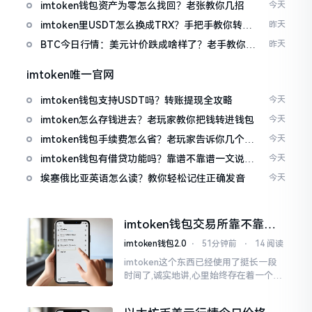
imtoken钱包资产为零怎么找回？老张教你几招
今天
imtoken里USDT怎么换成TRX？手把手教你转成
昨天
波场币
BTC今日行情：美元计价跌成啥样了？老手教你咋
昨天
看
imtoken唯一官网
imtoken钱包支持USDT吗？转账提现全攻略
今天
imtoken怎么存钱进去？老玩家教你把钱转进钱包
今天
imtoken钱包手续费怎么省？老玩家告诉你几个实
今天
在招
imtoken钱包有借贷功能吗？靠谱不靠谱一文说清
今天
楚
埃塞俄比亚英语怎么读？教你轻松记住正确发音
今天
imtoken钱包交易所靠不靠
谱？老玩家说说心里话
imtoken钱包2.0
⋅
51分钟前
⋅
14 阅读
imtoken这个东西已经使用了挺长一段
时间了,诚实地讲,心里始终存在着一个疙
瘩。钱包本身不存在问题,然而交易所那
边就稍微有点让人不放心。今天来谈论