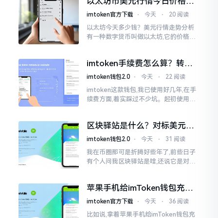
以太坊币美元行情今日价格走
这个事情
势分析，散户如何避免追涨杀
imtoken官方下载
⋅
今天
⋅
20 阅读
跌被套牢
以太坊今天多少钱？美元行情走势分析
有一种数字货币叫做以太坊,它的价格走
势那叫一个起伏不定,就如同乘坐游乐场
里的过山车一样。每一天,伴随着美元汇
imtoken手续费怎么算？转账
率出现的一点点波动
和交易所差别大了
imtoken钱包2.0
⋅
今天
⋅
22 阅读
imtoken这款钱包,我已使用好几年,在手
续费方面,着实踩过不少坑。起初使用时,
每次转账,都提心吊胆,完全不知钱究竟扣
在了何处。经后来慢慢深入研究,才终于
区块驿站是什么？对标美元的
明白
ETH到底咋回事
imtoken钱包2.0
⋅
今天
⋅
31 阅读
我在币圈那可是折腾好些年了,前些日子
有个人问我区块驿站是啥,还说它是对标
美元的ETH,说实在的,刚开始的时候我也
犯难,这词听起来可挺吓人的。之后我翻
苹果手机给imToken钱包充
找了些资料
值，这几步别搞错
imtoken官方下载
⋅
今天
⋅
36 阅读
比如说,拿着苹果手机给imToken钱包充