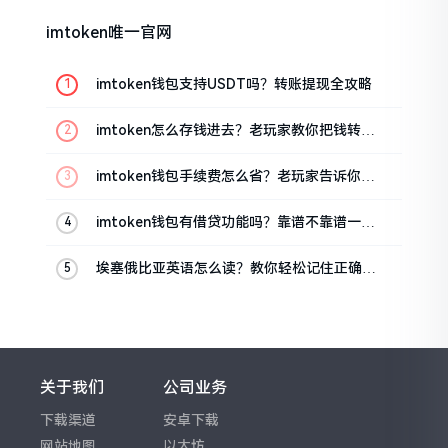
imtoken唯一官网
imtoken钱包支持USDT吗？转账提现全攻略
imtoken怎么存钱进去？老玩家教你把钱转进
钱包
imtoken钱包手续费怎么省？老玩家告诉你几
个实在招
imtoken钱包有借贷功能吗？靠谱不靠谱一文
说清楚
埃塞俄比亚英语怎么读？教你轻松记住正确发
音
关于我们
公司业务
下载渠道
安卓下载
网站地图
以太坊