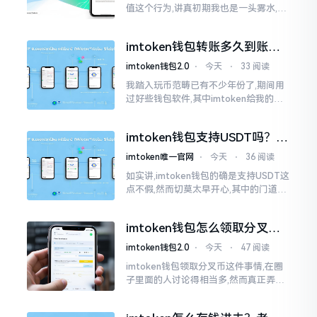
值这个行为,讲真初期我也是一头雾水,搞
不清楚状况。在安卓系统上,简单直接复
制地址便大功告成,然而到了iPhone这儿
imtoken钱包转账多久到账？
一文说清楚
imtoken钱包2.0
⋅
今天
⋅
33 阅读
我踏入玩币范畴已有不少年份了,期间用
过好些钱包软件,其中imtoken给我的整
体感受还算过得去。然而,它有个小毛病,
就是交易时,确认时间常常不太稳
imtoken钱包支持USDT吗？转
账提现全攻略
imtoken唯一官网
⋅
今天
⋅
36 阅读
如实讲,imtoken钱包的确是支持USDT这
点不假,然而切莫太早开心,其中的门道是
相当多的。好多人觉得装上了钱包就能
够随意进行转账操作,可结果要么是手续
imtoken钱包怎么领取分叉
费高得主子心疼
币？老手教你避坑
imtoken钱包2.0
⋅
今天
⋅
47 阅读
imtoken钱包领取分叉币这件事情,在圈
子里面的人讨论得相当多,然而真正弄明
白的人并没有几个。分叉币实际上就是
从原链fork出来的新的币种