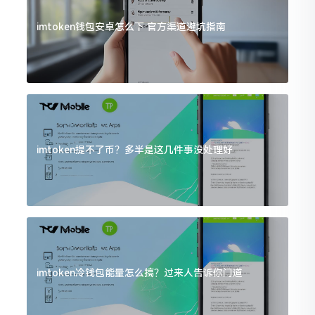
imtoken钱包安卓怎么下 官方渠道避坑指南
imtoken提不了币？多半是这几件事没处理好
imtoken冷钱包能量怎么搞？过来人告诉你门道