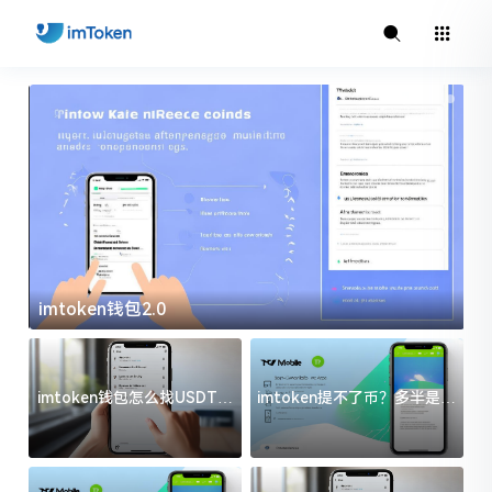
imtoken钱包2.0
i
imtoken钱包怎么找USDT地
imtoken提不了币？多半是这
址？三步搞定不踩坑
几件事没处理好