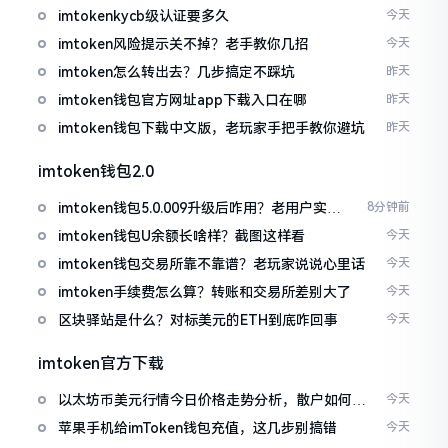
imtokenkycb级认证要多久
今天
imtoken风险提示关不掉？老手教你几招
今天
imtoken怎么转出去？几步搞定不踩坑
昨天
imtoken钱包官方网址app下载入口在哪
昨天
imtoken钱包下载中文版，老玩家手把手教你避坑
昨天
imtoken钱包2.0
imtoken钱包5.0.009升级后咋用？老用户实测
8分钟前
分享
imtoken钱包U余额长啥样？截图这样看
今天
imtoken钱包交易所靠不靠谱？老玩家说说心里话
今天
imtoken手续费怎么算？转账和交易所差别大了
今天
区块驿站是什么？对标美元的ETH到底咋回事
今天
imtoken官方下载
以太坊币美元行情今日价格走势分析，散户如何避
今天
免追涨杀跌被套牢
苹果手机给imToken钱包充值，这几步别搞错
今天