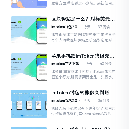
续费方面,着实踩过不少坑。起初使用时,
每次转账,都提心吊胆,完全不知钱究竟扣
在了何处。经后来慢慢深入研究,才终于
区块驿站是什么？对标美元的
明白
ETH到底咋回事
imtoken钱包2.0
⋅
今天
⋅
37 阅读
我在币圈那可是折腾好些年了,前些日子
有个人问我区块驿站是啥,还说它是对标
美元的ETH,说实在的,刚开始的时候我也
犯难,这词听起来可挺吓人的。之后我翻
苹果手机给imToken钱包充
找了些资料
值，这几步别搞错
imtoken官方下载
⋅
今天
⋅
43 阅读
比如说,拿着苹果手机给imToken钱包充
值这个行为,讲真初期我也是一头雾水,搞
不清楚状况。在安卓系统上,简单直接复
制地址便大功告成,然而到了iPhone这儿
imtoken钱包转账多久到账？
一文说清楚
imtoken钱包2.0
⋅
今天
⋅
36 阅读
我踏入玩币范畴已有不少年份了,期间用
过好些钱包软件,其中imtoken给我的整
体感受还算过得去。然而,它有个小毛病,
就是交易时,确认时间常常不太稳