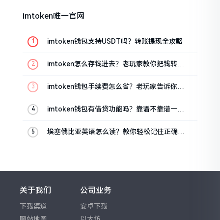
imtoken唯一官网
imtoken钱包支持USDT吗？转账提现全攻略
imtoken怎么存钱进去？老玩家教你把钱转进
钱包
imtoken钱包手续费怎么省？老玩家告诉你几
个实在招
imtoken钱包有借贷功能吗？靠谱不靠谱一文
说清楚
埃塞俄比亚英语怎么读？教你轻松记住正确发
音
关于我们
公司业务
下载渠道
安卓下载
网站地图
以太坊