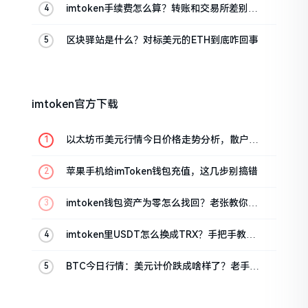
imtoken手续费怎么算？转账和交易所差别大
了
区块驿站是什么？对标美元的ETH到底咋回事
imtoken官方下载
以太坊币美元行情今日价格走势分析，散户如
何避免追涨杀跌被套牢
苹果手机给imToken钱包充值，这几步别搞错
imtoken钱包资产为零怎么找回？老张教你几
招
imtoken里USDT怎么换成TRX？手把手教你
转成波场币
BTC今日行情：美元计价跌成啥样了？老手教
你咋看