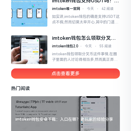
imtoken钱包支持USDT吗？转
账提现全攻略
imtoken唯一官网
⋅
今天
⋅
42 阅读
如实讲,imtoken钱包的确是支持USDT这
点不假,然而切莫太早开心,其中的门道是
相当多的。好多人觉得装上了钱包就能
够随意进行转账操作,可结果要么是手续
imtoken钱包怎么领取分叉
费高得主子心疼
币？老手教你避坑
imtoken钱包2.0
⋅
今天
⋅
55 阅读
imtoken钱包领取分叉币这件事情,在圈
子里面的人讨论得相当多,然而真正弄明
白的人并没有几个。分叉币实际上就是
从原链fork出来的新的币种
点击查看更多
热门阅读
imtoken钱包安卓下载：入口在哪？老玩家的经验分享