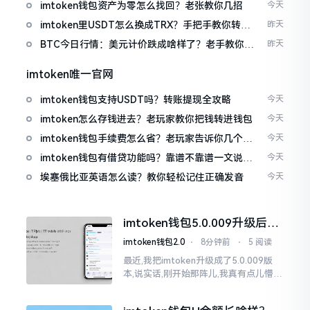
imtoken钱包资产为零怎么找回？老张教你几招
今天
imtoken里USDT怎么换成TRX？手把手教你转成
昨天
波场币
BTC今日行情：美元计价跌成啥样了？老手教你咋
昨天
看
imtoken唯一官网
imtoken钱包支持USDT吗？转账提现全攻略
今天
imtoken怎么存钱进去？老玩家教你把钱转进钱包
今天
imtoken钱包手续费怎么省？老玩家告诉你几个实
今天
在招
imtoken钱包有借贷功能吗？靠谱不靠谱一文说清
今天
楚
埃塞俄比亚英语怎么读？教你轻松记住正确发音
今天
imtoken钱包5.0.009升级后咋
用？老用户实测分享
imtoken钱包2.0
⋅
8分钟前
⋅
5 阅读
最近,我把imtoken升级成了5.0.009版
本,说实话,刚开始那阵儿,我真有点儿懵,
整个界面变了,布局也重新排了,结果我想
找某些东西时,得绕两圈才能找到