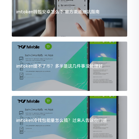
imtoken钱包安卓怎么下 官方渠道避坑指南
imtoken提不了币？多半是这几件事没处理好
imtoken冷钱包能量怎么搞？过来人告诉你门道