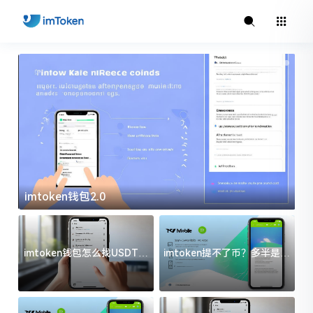
imtoken钱包2.0
i
imtoken钱包怎么找USDT地
imtoken提不了币？多半是这
址？三步搞定不踩坑
几件事没处理好