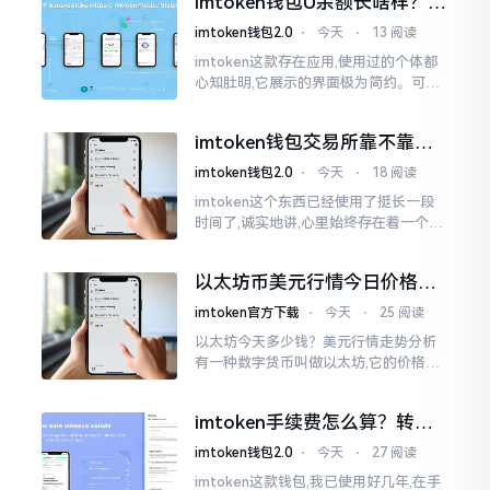
imtoken钱包U余额长啥样？截
图这样看
imtoken钱包2.0
⋅
今天
⋅
13 阅读
imtoken这款存在应用,使用过的个体都
心知肚明,它展示的界面极为简约。可是,
U余额的那个部分偶尔会致使人们的视觉
感受产生些许困惑。
imtoken钱包交易所靠不靠
谱？老玩家说说心里话
imtoken钱包2.0
⋅
今天
⋅
18 阅读
imtoken这个东西已经使用了挺长一段
时间了,诚实地讲,心里始终存在着一个疙
瘩。钱包本身不存在问题,然而交易所那
边就稍微有点让人不放心。今天来谈论
以太坊币美元行情今日价格走
这个事情
势分析，散户如何避免追涨杀
imtoken官方下载
⋅
今天
⋅
25 阅读
跌被套牢
以太坊今天多少钱？美元行情走势分析
有一种数字货币叫做以太坊,它的价格走
势那叫一个起伏不定,就如同乘坐游乐场
里的过山车一样。每一天,伴随着美元汇
imtoken手续费怎么算？转账
率出现的一点点波动
和交易所差别大了
imtoken钱包2.0
⋅
今天
⋅
27 阅读
imtoken这款钱包,我已使用好几年,在手