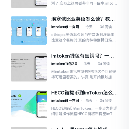
淆了,实际上这两者并非同一回事,imtoke
n乃是一个公司的名称,imtoken钱包则是
由该公司所推出的产品
埃塞俄比亚英语怎么读？教你
轻松记住正确发音
imtoken唯一官网
⋅
今天
⋅
36 阅读
ethiopia英语怎么读当初次听到埃塞俄
比亚这个名称时,真的有种特别拗口难读
的感受。我第一次碰到它时,确实发了好
一阵子呆。之后经过反复琢磨思考,才慢
imtoken钱包有密钥吗？一文
慢弄明白,事实上它并非像一开始想的那
说清楚助记词和私钥
么难懂。
imtoken钱包2.0
⋅
昨天
⋅
34 阅读
问imtoken钱包有没有密钥?这个问题提
得可是蛮着实的。讲真,刚开始接触加密
货币阶段时候我也有过懵圈情况,像什么
私钥,助记词,公钥,把我绕得脑袋都大。
HECO链提币到imToken怎么操
作？手把手教你轻松完成转账
imtoken唯一官网
⋅
昨天
⋅
34 阅读
HECO链提币至imToken，一步步为你详
细讲解操作流程HECO链将币提至imTok
en,一步一步手把手教教你如何实操,让你
轻轻松松掌握每一步,顺顺利利地完成提