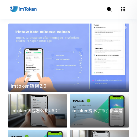
imtoken钱包2.0
i
imtoken钱包怎么找USDT地
imtoken提不了币？多半是这
址？三步搞定不踩坑
几件事没处理好