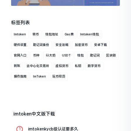
标签列表
Imtoken
转币
钱包地址
Gas费
Imtoken钱包
硬件设置
助记词备份
安全攻略
加密货币
安卓下载
官网入口
币种
以太坊
USDT
钱包
助记词
区块链
转账
去中心化交易所
虚拟货币
私钥
数字货币
操作指南
ImToken
玩币经历
imtoken中文版下载
imtokenkycb级认证要多久