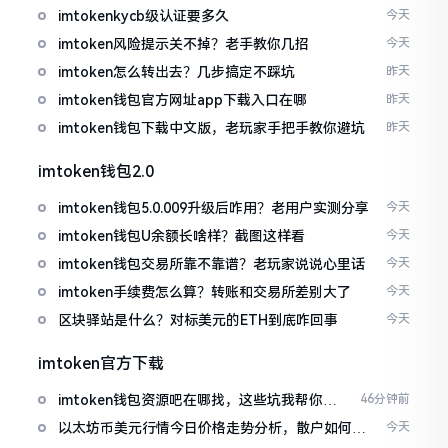
imtokenkycb级认证要多久
今天
imtoken风险提示关不掉？老手教你几招
今天
imtoken怎么转出去？几步搞定不踩坑
昨天
imtoken钱包官方网址app下载入口在哪
昨天
imtoken钱包下载中文版，老玩家手把手教你避坑
昨天
imtoken钱包2.0
imtoken钱包5.0.009升级后咋用？老用户实测分享
今天
imtoken钱包U余额长啥样？截图这样看
今天
imtoken钱包交易所靠不靠谱？老玩家说说心里话
今天
imtoken手续费怎么算？转账和交易所差别大了
今天
区块驿站是什么？对标美元的ETH到底咋回事
今天
imtoken官方下载
imtoken钱包资源吧在哪找，这些坑我帮你趟
46分钟前
过
以太坊币美元行情今日价格走势分析，散户如何避
今天