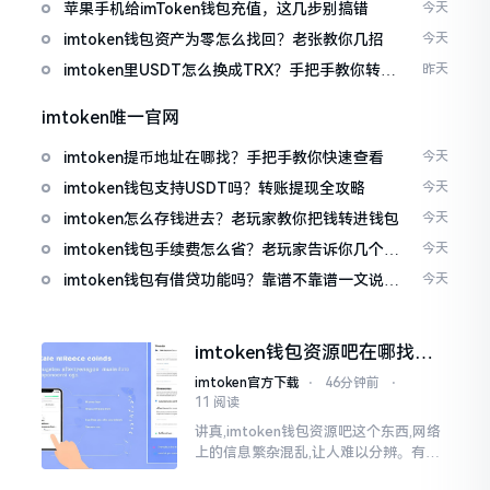
免追涨杀跌被套牢
苹果手机给imToken钱包充值，这几步别搞错
今天
imtoken钱包资产为零怎么找回？老张教你几招
今天
imtoken里USDT怎么换成TRX？手把手教你转成
昨天
波场币
imtoken唯一官网
imtoken提币地址在哪找？手把手教你快速查看
今天
imtoken钱包支持USDT吗？转账提现全攻略
今天
imtoken怎么存钱进去？老玩家教你把钱转进钱包
今天
imtoken钱包手续费怎么省？老玩家告诉你几个实
今天
在招
imtoken钱包有借贷功能吗？靠谱不靠谱一文说清
今天
楚
imtoken钱包资源吧在哪找，
这些坑我帮你趟过
imtoken官方下载
⋅
46分钟前
⋅
11 阅读
讲真,imtoken钱包资源吧这个东西,网络
上的信息繁杂混乱,让人难以分辨。有的
人声称那是官方途径,有的人则表示是第