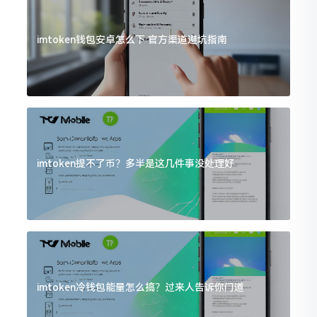
imtoken钱包安卓怎么下 官方渠道避坑指南
imtoken提不了币？多半是这几件事没处理好
imtoken冷钱包能量怎么搞？过来人告诉你门道