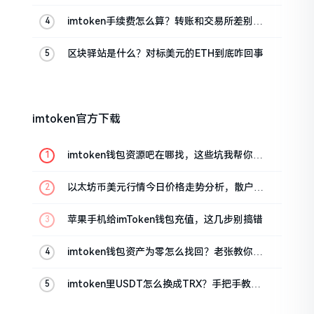
里话
imtoken手续费怎么算？转账和交易所差别大
了
区块驿站是什么？对标美元的ETH到底咋回事
imtoken官方下载
imtoken钱包资源吧在哪找，这些坑我帮你趟
过
以太坊币美元行情今日价格走势分析，散户如
何避免追涨杀跌被套牢
苹果手机给imToken钱包充值，这几步别搞错
imtoken钱包资产为零怎么找回？老张教你几
招
imtoken里USDT怎么换成TRX？手把手教你
转成波场币