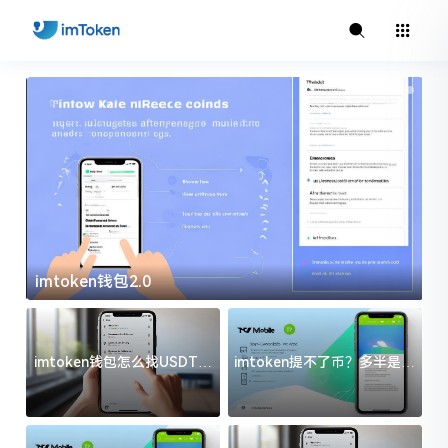
imtoken钱包2.0
i
imtoken钱包怎么找USDT地
imtoken提不了币？多半是这
址？三步搞定不踩坑
几件事没处理好