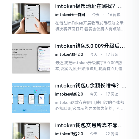
三方进行的搬运。倘若找对了资源
imtoken提币地址在哪找？手
把手教你快速查看
imtoken唯一官网
⋅
今天
⋅
16 阅读
在借助imToken开展收币发币行为之际,
初次将界面打开,着实会使得人有点陷入
发懵的状态,那密密麻麻的按钮,多得以至
于如同迷宫一样。好多人纷纷询问我
imtoken钱包5.0.009升级后咋
用？老用户实测分享
imtoken钱包2.0
⋅
今天
⋅
17 阅读
最近,我把imtoken升级成了5.0.009版
本,说实话,刚开始那阵儿,我真有点儿懵,
整个界面变了,布局也重新排了,结果我想
找某些东西时,得绕两圈才能找到
imtoken钱包U余额长啥样？截
图这样看
imtoken钱包2.0
⋅
今天
⋅
17 阅读
imtoken这款存在应用,使用过的个体都
心知肚明,它展示的界面极为简约。可是,
U余额的那个部分偶尔会致使人们的视觉
感受产生些许困惑。
imtoken钱包交易所靠不靠
谱？老玩家说说心里话
imtoken钱包2.0
⋅
今天
⋅
22 阅读