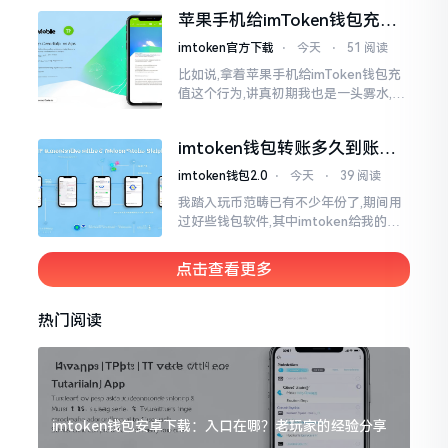
犯难,这词听起来可挺吓人的。之后我翻
苹果手机给imToken钱包充
找了些资料
值，这几步别搞错
imtoken官方下载
⋅
今天
⋅
51 阅读
比如说,拿着苹果手机给imToken钱包充
值这个行为,讲真初期我也是一头雾水,搞
不清楚状况。在安卓系统上,简单直接复
制地址便大功告成,然而到了iPhone这儿
imtoken钱包转账多久到账？
一文说清楚
imtoken钱包2.0
⋅
今天
⋅
39 阅读
我踏入玩币范畴已有不少年份了,期间用
过好些钱包软件,其中imtoken给我的整
体感受还算过得去。然而,它有个小毛病,
就是交易时,确认时间常常不太稳
点击查看更多
热门阅读
imtoken钱包安卓下载：入口在哪？老玩家的经验分享