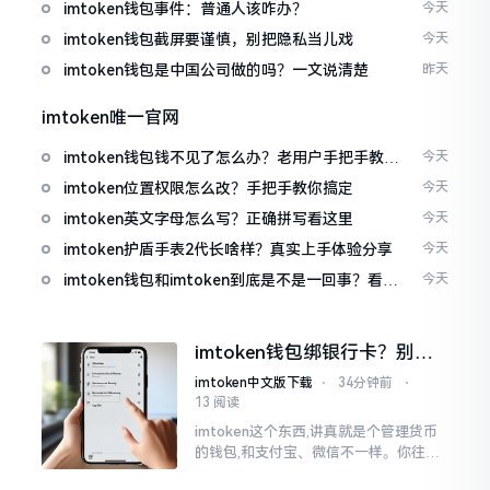
imtoken钱包事件：普通人该咋办？
今天
imtoken钱包截屏要谨慎，别把隐私当儿戏
今天
imtoken钱包是中国公司做的吗？一文说清楚
昨天
imtoken唯一官网
imtoken钱包钱不见了怎么办？老用户手把手教你
今天
找回
imtoken位置权限怎么改？手把手教你搞定
今天
imtoken英文字母怎么写？正确拼写看这里
今天
imtoken护盾手表2代长啥样？真实上手体验分享
今天
imtoken钱包和imtoken到底是不是一回事？看完
今天
就懂了
imtoken钱包绑银行卡？别折
腾了，真相是这样的
imtoken中文版下载
⋅
34分钟前
⋅
13 阅读
imtoken这个东西,讲真就是个管理货币
的钱包,和支付宝、微信不一样。你往里
面存的是比特币、以太坊这类虚拟货币,