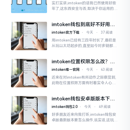
实打实讲,imtoken的话我已然使用好些
年了,这东西安全与否,取决于你运用的方
式。钱包自身不存在问题,然而众多人之
所以失败,在于贪图便宜以及偷懒。我目
imtoken钱包到底好不好用？
睹过非常多的人
老玩家说说真实体验
imtoken官方下载
⋅
今天
⋅
37 阅读
用imtoken已经有三四年时长了,最初是
从玩以太坊起步的,直至如今对多链都有
涉及,也可算是个老使用者了,讲真，imto
ken这玩意儿就好像一个数字钱袋子
imtoken位置权限怎么改？手
把手教你搞定
imtoken唯一官网
⋅
今天
⋅
43 阅读
近来在对imtoken有所动作之际察觉到,
此物在位置权限方面有时着实令人心生
烦闷之感。开启app之际提示定位出现故
障情况,致使我呈现出一脸茫然不知所措
imtoken钱包安卓版版本下载
的模样
安装教程
imtoken钱包2.0
⋅
今天
⋅
49 阅读
好多朋友近来向我打听,imtoken钱包安
卓版最新版本要怎么操作,说实话,这玩意
儿要是熟练掌握了,还挺方便的。我用它