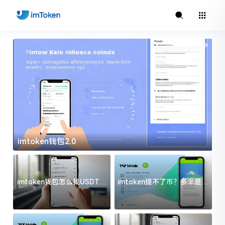
imtoken钱包2.0
i
imtoken钱包怎么找USDT地
imtoken提不了币？多半是这
址？三步搞定不踩坑
几件事没处理好