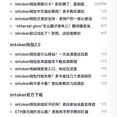
imtoken钱包绑银行卡？别折腾了，真相是这
34分钟前
样的
imtoken钱包中文版在哪找？老手教你避坑
今天
imtoken钱包交易安全吗 - 老用户的一些心里话
今天
“ethereal glow”怎么翻才够味儿？翻译圈老油条
昨天
的私房话
imtoken助记词忘了？别慌，这招能救你
昨天
imtoken钱包2.0
imtoken钱包是什么网站？一文说清楚这玩意
今天
imtoken钱包安卓版版本下载安装教程
今天
imtoken电脑端登录入口，地址在这里
今天
imtoken钱包付款失败？多半是这几个原因闹的
今天
imtoken转币老卡着？老玩家教你几招搞定
今天
imtoken官方下载
imtoken钱包到底好不好用？老玩家说说真实体验
今天
ETH美元报价怎么看？老股民手把手教你盯盘
今天