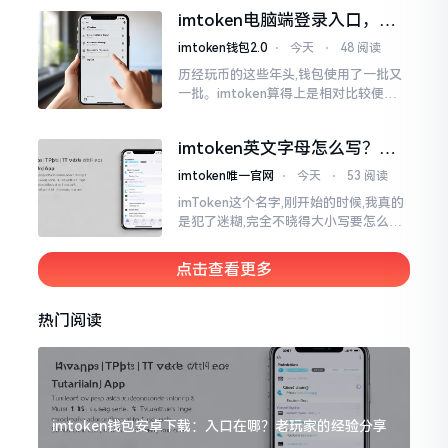
都快两年了,从1.8版本一直跟到现在的2.
imtoken电脑端登录入口，地
0版本
址在这里
imtoken钱包2.0
⋅
今天
⋅
48 阅读
历经玩币的这些年头,钱包使用了一批又
一批。imtoken算得上是相对比较便于
使用的，在手机上运用起来没有问题,然
而有时想要就着大屏幕瞧瞧资产状况,那
imtoken英文字母怎么写？正
就得去寻觅电脑端的入口。
确拼写看这里
imtoken唯一官网
⋅
今天
⋅
53 阅读
imToken这个名字,刚开始的时候,我真的
是犯了迷糊,完全不晓得大小写要怎么去
处置。在网络上搜寻了一阵后,发觉各种
各样的写法都有,有的写成IMTOKEN
点击查看更多
热门阅读
imtoken钱包安卓下载：入口在哪？老玩家的经验分享