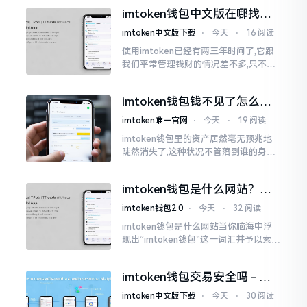
并非人民币。好多人初次使用时
imtoken钱包中文版在哪找？
老手教你避坑
imtoken中文版下载
⋅
今天
⋅
16 阅读
使用imtoken已经有两三年时间了,它跟
我们平常管理钱财的情况差不多,只不过
它是用于管理数字资产的。然而在网上
搜索“imtoken钱包官网中文版”,会跳出
imtoken钱包钱不见了怎么
许许多多的链接
办？老用户手把手教你找回
imtoken唯一官网
⋅
今天
⋅
19 阅读
imtoken钱包里的资产居然毫无预兆地
陡然消失了,这种状况不管落到谁的身上,
只怕都会心急如焚。我有个朋友就在前
些日子碰到了这样的事,当他满心忐忑地
imtoken钱包是什么网站？一
打开钱包查看时
文说清楚这玩意
imtoken钱包2.0
⋅
今天
⋅
32 阅读
imtoken钱包是什么网站当你脑海中浮
现出“imtoken钱包”这一词汇并予以索求
之时,内心所想往往不外乎“此物究竟是何
种平台”。事实上,初次听闻imtoken之际,
imtoken钱包交易安全吗 - 老
我也曾短暂错愕
用户的一些心里话
imtoken中文版下载
⋅
今天
⋅
30 阅读