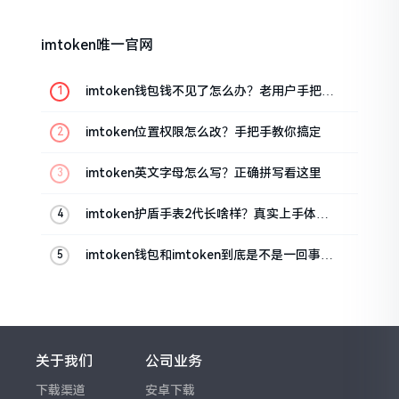
imtoken唯一官网
imtoken钱包钱不见了怎么办？老用户手把手
教你找回
imtoken位置权限怎么改？手把手教你搞定
imtoken英文字母怎么写？正确拼写看这里
imtoken护盾手表2代长啥样？真实上手体验
分享
imtoken钱包和imtoken到底是不是一回事？
看完就懂了
关于我们
公司业务
下载渠道
安卓下载