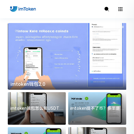
imtoken钱包2.0
i
imtoken钱包怎么找USDT地
imtoken提不了币？多半是这
址？三步搞定不踩坑
几件事没处理好