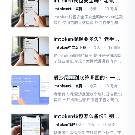
imtoken钱包安全吗？老玩家
说其不好用
掏心窝子说几句
imtoken唯一官网
⋅
今天
⋅
10 阅读
imtoken钱包安全不安全吗imtoken这款
软件,使用它的人数挺多,然而它安全与否
这个问题,可不是简单几句话就能讲明白
的。我个人用它有两年多了,这期间,我见
imtoken提现要多久？老手说
过有人用它赚到钱,每晚能安稳入睡
说真实体验
imtoken中文版下载
⋅
今天
⋅
19 阅读
这imToken提现的情况,我可是仔细琢磨
了好些辰光,今儿个索性就讲讲我内心的
真切感受。说实在的,它到底快不快,真不
太好干脆地一概而论。有的人几分钟就
爱沙尼亚到底算哪国的？一文
能成功到账
说清楚这个波罗的海小国
imtoken唯一官网
⋅
今天
⋅
18 阅读
老是有人问,爱沙尼亚这个地儿归谁管,说
实话,一开始我也懵,后来查了查才明白,爱
沙尼亚是个独立国家,不属别的国家,它在
波罗的海东边，和俄罗斯隔海相望,对面
imtoken钱包怎么备份？别等
就是芬兰。
丢了才后悔
imtoken钱包2.0
⋅
今天
⋅
24 阅读
备份这件事情,绝对并非是在吓唬你。在