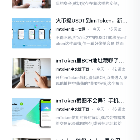
我的身旁,就切实存在着这样的实例。有
一位朋友,他的手机不小心掉落了,结果存
储于imtoken里的资产一下子全部都消
火币提USDT到imToken，新手
失得无影无踪了
最容易踩的坑
imtoken唯一官网
⋅
今天
⋅
45 阅读
不得不说,将火币之中的USDT转移至imT
oken这件事情,乍一看好像挺容易,然而在
实际去进行操作的时候,好多新手依旧会
遭遇挫折。我在币圈摸爬滚打这么多年
imToken里BCH地址藏哪了？
手把手教你找对位置
imtoken中文版下载
⋅
今天
⋅
42 阅读
开启imToken钱包,查找BCH,点击进入,发
现地址栏空荡荡的?莫要惊慌,这个东西隐
藏得极为深入。imToken默认呈现给你
的是BCH的新地址格式
imToken截图不会弄？手机这
招教你搞定
imtoken中文版下载
⋅
今天
⋅
48 阅读
imToken使用时长时间后,偶尔会有需求
将交易记录截图留存,或者把地址转给友
人查看。然而,众多刚上手的朋友并不清
楚怎样进行操作,实际上,这件事情是颇为