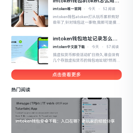
imtoken钱包atoken怎么用？
简易的
一文教你搞定
imtoken唯一官网
⋅
今天
⋅
52 阅读
imtoken钱包atoken打从玩币累积有好
些年了,针对钱包这一事物,我那可是摸得
相当透彻了然于胸了。单讲imToken而
言,使用它的人数挺多,然而到了atoken这
imtoken钱包地址记录怎么
一块儿
删？手把手教你清干净
imtoken中文版下载
⋅
今天
⋅
57 阅读
搞虚拟货币那些活动旷日持久,谁会没有
几个存放虚拟货币的钱包地址呢?然而某
些地址使用时间一长就搁置在那儿,瞅着
就让人心烦意乱。前段时间我着手整理
点击查看更多
钱包
热门阅读
imtoken钱包安卓下载：入口在哪？老玩家的经验分享