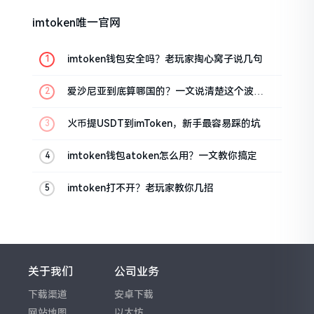
imtoken唯一官网
imtoken钱包安全吗？老玩家掏心窝子说几句
爱沙尼亚到底算哪国的？一文说清楚这个波罗
的海小国
火币提USDT到imToken，新手最容易踩的坑
imtoken钱包atoken怎么用？一文教你搞定
imtoken打不开？老玩家教你几招
关于我们
公司业务
下载渠道
安卓下载
网站地图
以太坊