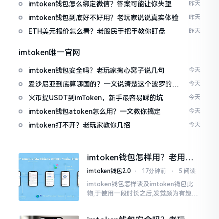
imtoken钱包怎么绑定微信？答案可能让你失望
昨天
imtoken钱包到底好不好用？老玩家说说真实体验
昨天
ETH美元报价怎么看？老股民手把手教你盯盘
昨天
imtoken唯一官网
imtoken钱包安全吗？老玩家掏心窝子说几句
今天
爱沙尼亚到底算哪国的？一文说清楚这个波罗的海
今天
小国
火币提USDT到imToken，新手最容易踩的坑
今天
imtoken钱包atoken怎么用？一文教你搞定
今天
imtoken打不开？老玩家教你几招
今天
imtoken钱包怎样用？老用户
掏心窝说几句
imtoken钱包2.0
⋅
17分钟前
⋅
5 阅读
imtoken钱包怎样谈及imtoken钱包此
物,于使用一段时长之后,发觉颇为有趣玩
味。论其好用与否,其界面着实是洁净简
易,即便新手之人亦能够迅速上手；可若