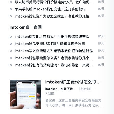
以太坊币美元行情今日价格走势分析，散户如何避
昨天
免追涨杀跌被套牢
苹果手机给imToken钱包充值，这几步别搞错
昨天
imtoken钱包资产为零怎么找回？老张教你几招
昨天
imtoken唯一官网
imtoken提币地址在哪找？手把手教你快速查看
昨天
imtoken钱包支持USDT吗？转账提现全攻略
昨天
imtoken怎么存钱进去？老玩家教你把钱转进钱包
昨天
imtoken钱包手续费怎么省？老玩家告诉你几个实
昨天
在招
imtoken钱包有借贷功能吗？靠谱不靠谱一文说清
昨天
楚
imtoken矿工费代付怎么取
消？老手教你几招
imtoken中文版下载
⋅
13分钟前
⋅
7 阅读
老实讲，这矿工费相关事宜实在是颇为
令人心烦。每一回开展转账行为之际,就
好比投身于抽奖活动那样,压根没办法晓