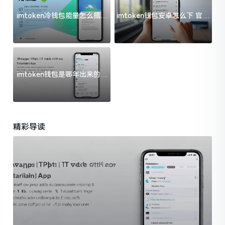
imtoken冷钱包能量怎么搞？
imtoken钱包安卓怎么下 官方
过来人告诉你门道
渠道避坑指南
imtoken钱包是哪年出来的？
一文给你说清楚
精彩导读