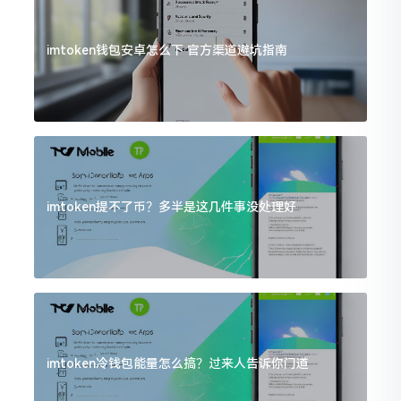
imtoken钱包安卓怎么下 官方渠道避坑指南
imtoken提不了币？多半是这几件事没处理好
imtoken冷钱包能量怎么搞？过来人告诉你门道