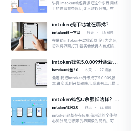
讲真,imtoken钱包资源吧这个东西,网络
上的信息繁杂混乱,让人难以分辨。有的
人声称那是官方途径,有的人则表示是第
三方进行的搬运。倘若找对了资源
imtoken提币地址在哪找？手
把手教你快速查看
imtoken唯一官网
⋅
昨天
⋅
26 阅读
在借助imToken开展收币发币行为之际,
初次将界面打开,着实会使得人有点陷入
发懵的状态,那密密麻麻的按钮,多得以至
于如同迷宫一样。好多人纷纷询问我
imtoken钱包5.0.009升级后咋
用？老用户实测分享
imtoken钱包2.0
⋅
昨天
⋅
27 阅读
最近,我把imtoken升级成了5.0.009版
本,说实话,刚开始那阵儿,我真有点儿懵,
整个界面变了,布局也重新排了,结果我想
找某些东西时,得绕两圈才能找到
imtoken钱包U余额长啥样？截
图这样看
imtoken钱包2.0
⋅
昨天
⋅
22 阅读
imtoken这款存在应用,使用过的个体都
心知肚明,它展示的界面极为简约。可是,
U余额的那个部分偶尔会致使人们的视觉