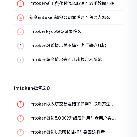
imtoken矿工费代付怎么取消？老手教你几招
新乡imtoken钱包公司靠谱吗？普通人怎么避
坑
imtokenkycb级认证要多久
imtoken风险提示关不掉？老手教你几招
imtoken怎么转出去？几步搞定不踩坑
imtoken钱包2.0
imtoken以太坊交易发错了咋整？取消方法告
诉你
imtoken钱包5.0.009升级后咋用？老用户实测
分享
imtoken钱包U余额长啥样？截图这样看