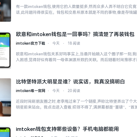
有一款imtoken钱包,使用它的人数量挺多,然而众多人弄不明白它
话,此问题问得很实在。钱包和交易所原本就是不同的事物,像是存钱
欧意和imtoken钱包是一回事吗？搞清楚了再装钱包
imtoken官方下载
⋅
今天
⋅
18 阅读
欧意和imtoken钱包关系好吗事实上,当最开始踏入这个圈子那一刻
入困惑,觉得好似有着同一母体渊源所致的关联。而后随着时间推移才
比特堡特派大明星是谁？说实话，我真没搞明白
imtoken唯一官网
⋅
今天
⋅
20 阅读
近段时间刷朋友圈之时,老李甩过来了一个链接,声称比特堡弄出了个大
明星前来站台。我点击进入查看,哎呀不得了,满屏幕都是“重磅”、“首发
imtoken钱包支持哪些设备？手机电脑都能用