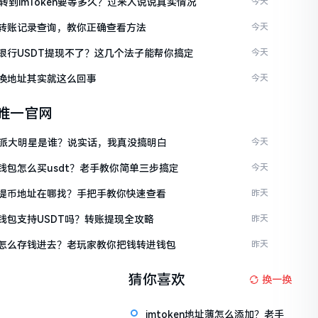
C转到imToken要等多久？过来人说说真实情况
今天
ken转账记录查询，教你正确查看方法
今天
ken银行USDT提现不了？这几个法子能帮你搞定
今天
en换地址其实就这么回事
今天
en唯一官网
派大明星是谁？说实话，我真没搞明白
今天
en钱包怎么买usdt？老手教你简单三步搞定
今天
ken提币地址在哪找？手把手教你快速查看
昨天
en钱包支持USDT吗？转账提现全攻略
昨天
ken怎么存钱进去？老玩家教你把钱转进钱包
昨天
猜你喜欢
换一换
imtoken地址薄怎么添加？老手