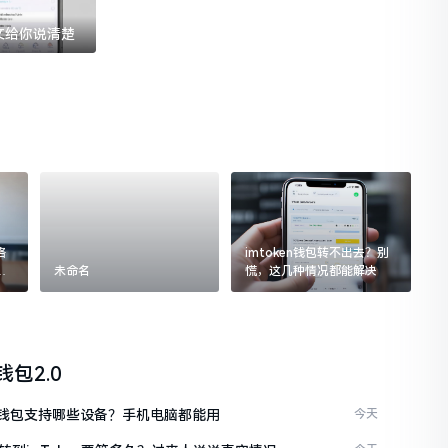
一文给你说清楚
格
imtoken钱包转不出去？别
追
未命名
慌，这几种情况都能解决
n钱包2.0
ken钱包支持哪些设备？手机电脑都能用
今天