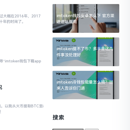
imtoken钱包安卓怎么下 官方渠
大概在2016年、2017
道避坑指南
十年的时间了。
imtoken提不了币？多半是这几
件事没处理好
imtoken钱包下载app
imtoken冷钱包能量怎么搞？过
况
来人告诉你门道
。以我从火币提取BTC至i
是
搜索