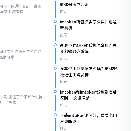
教你省事存地址
究竟可不可以进行交易。说实
罐与菜市场那般
前天
imtoken钱包护盾怎么买？别急
着掏钱
前天
新乡市imtoken钱包怎么用？新
乡老铁教你避坑
,我同样曾因这两者之名而陷
逐渐明晰
前天
埃塞俄比亚英语怎么读？教你轻
松记住正确发音
昨天
imtoken和imtoken钱包到底啥
举动,派遣了个不知什么样
区别 一文说清楚
”、“独家”
昨天
下载imtoken钱包前，看看老用
户都咋说
昨天