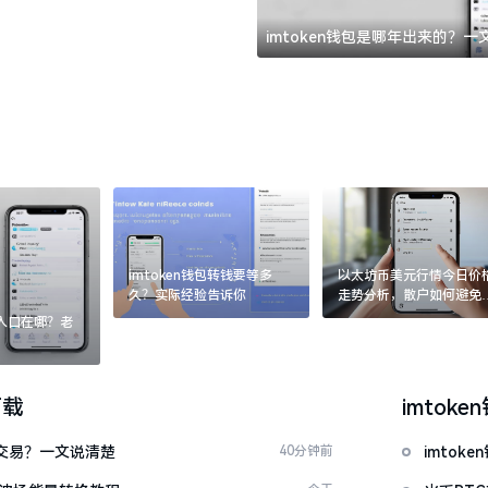
imtoken钱包是哪年出来的？
imtoken钱包转钱要等多
以太坊币美元行情今日价
久？实际经验告诉你
走势分析，散户如何避免
涨杀跌被套牢
：入口在哪？老
下载
imtoke
能交易？一文说清楚
40分钟前
imto