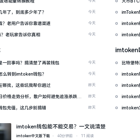
量 波场能量转换教程
今天
火币BT
了好几年了，到底多少年了？
今天
imTo
么下载？老用户告诉你靠谱渠道
今天
imto
u吗？老玩家告诉你真相
今天
imtok
载
imtok
钱包是一回事吗？搞清楚了再装钱包
今天
比特堡特
么转到imtoken钱包？
今天
imtok
源吧在哪找，这些坑我帮你趟过
昨天
imto
日价格走势分析，散户如何避免追涨杀跌被
昨天
imtok
en钱包充值，这几步别搞错
昨天
imto
imtoken钱包能不能交易？一文说清楚
imtoken中文版下载
⋅
40分钟前
⋅
11 阅读