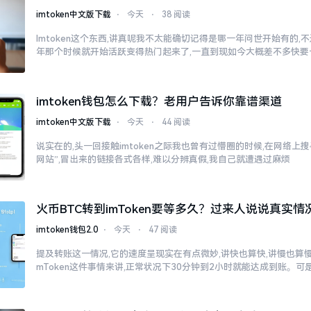
imtoken中文版下载
⋅
今天
⋅
38 阅读
Imtoken这个东西,讲真呢我不太能确切记得是哪一年问世开始有的,不过
年那个时候就开始活跃变得热门起来了,一直到现如今大概差不多快要
imtoken钱包怎么下载？老用户告诉你靠谱渠道
imtoken中文版下载
⋅
今天
⋅
44 阅读
说实在的,头一回接触imtoken之际我也曾有过懵圈的时候,在网络上搜寻“
网站”,冒出来的链接各式各样,难以分辨真假,我自己就遭遇过麻烦
火币BTC转到imToken要等多久？过来人说说真实情
imtoken钱包2.0
⋅
今天
⋅
47 阅读
提及转账这一情况,它的速度呈现实在有点微妙,讲快也算快,讲慢也算慢
mToken这件事情来讲,正常状况下30分钟到2小时就能达成到账。可