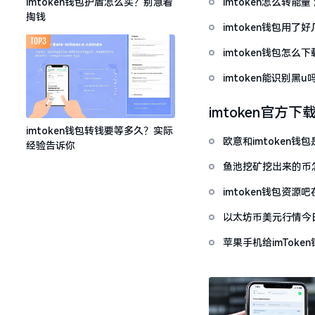
imtoken怎么转能
imtoken钱包护盾怎么买？别急着
掏钱
imtoken钱包用
TOP3
imtoken钱包怎
imtoken能识别黑
imtoken官方下
imtoken钱包转钱要等多久？实际
欧意和imtoken
经验告诉你
鱼池挖矿挖出来的币怎
imtoken钱包资
以太坊币美元行情今
套牢
苹果手机给imTok