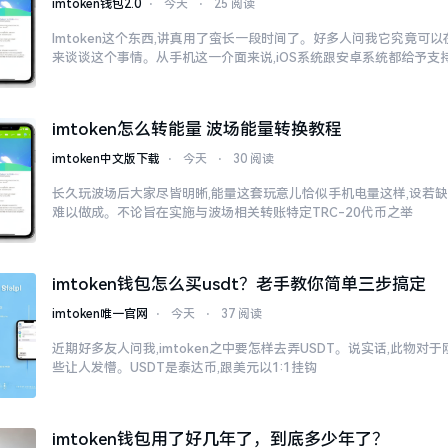
imtoken钱包2.0
⋅
今天
⋅
25 阅读
Imtoken这个东西,讲真用了蛮长一段时间了。好多人问我它究竟可
来谈谈这个事情。从手机这一介面来说,iOS系统跟安卓系统都给予支
imtoken怎么转能量 波场能量转换教程
imtoken中文版下载
⋅
今天
⋅
30 阅读
长久玩波场后大家尽皆明晰,能量这套玩意儿恰似手机电量这样,设若缺
难以做成。不论旨在实施与波场相关转账特定TRC-20代币之举
imtoken钱包怎么买usdt？老手教你简单三步搞定
imtoken唯一官网
⋅
今天
⋅
37 阅读
近期好多友人问我,imtoken之中要怎样去弄USDT。说实话,此物
些让人发懵。USDT是泰达币,跟美元以1:1挂钩
imtoken钱包用了好几年了，到底多少年了？