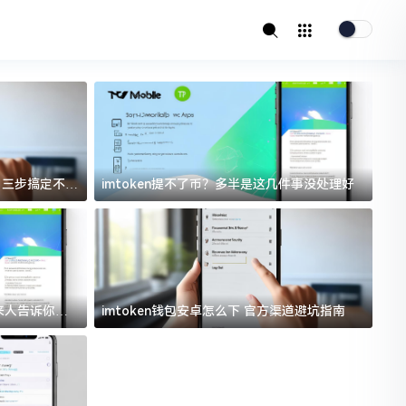
址？三步搞定不踩
imtoken提不了币？多半是这几件事没处理好
i
过来人告诉你门
imtoken钱包安卓怎么下 官方渠道避坑指南