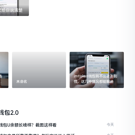
一文给你说清楚
格
imtoken钱包转不出去？别
追
未命名
慌，这几种情况都能解决
n钱包2.0
en钱包U余额长啥样？截图这样看
今天