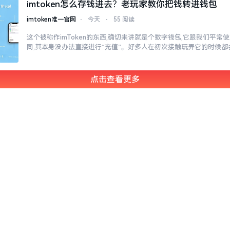
imtoken怎么存钱进去？老玩家教你把钱转进钱包
imtoken唯一官网
⋅
今天
⋅
55 阅读
这个被称作imToken的东西,确切来讲就是个数字钱包,它跟我们平
同,其本身没办法直接进行“充值”。好多人在初次接触玩弄它的时候都
点击查看更多