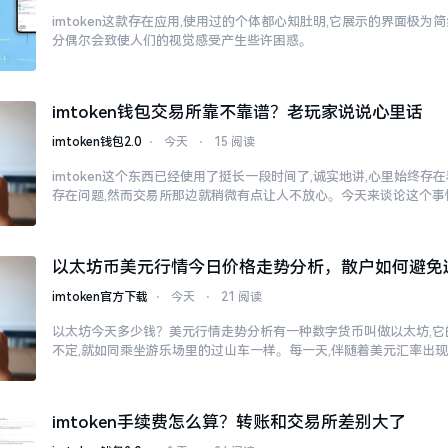
imtoken这款存在应用,使用过的个体都心知肚明,它展示的界面极为
分偶尔会致使人们的视觉感受产生些许困惑。
imtoken钱包交易所靠不靠谱？老玩家说说心里话
imtoken钱包2.0
⋅
今天
⋅
15 阅读
imtoken这个东西已经使用了挺长一段时间了,诚实地讲,心里始终
存在问题,然而交易所那边就稍微有点让人不放心。今天来谈论这个事
以太坊币美元行情今日价格走势分析，散户如何避免
imtoken官方下载
⋅
今天
⋅
21 阅读
以太坊今天多少钱？美元行情走势分析有一种数字货币叫做以太坊,它
不定,就如同乘坐游乐场里的过山车一样。每一天,伴随着美元汇率出
imtoken手续费怎么算？转账和交易所差别大了