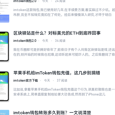
imtoken钱包2.0
⋅
今天
⋅
24 阅读
imtoken这款钱包,我已使用好几年,在手续费方面,着实踩过不少坑。
吊胆,完全不知钱究竟扣在了何处。经后来慢慢深入研究,才终于明白
区块驿站是什么？对标美元的ETH到底咋回事
imtoken钱包2.0
⋅
今天
⋅
34 阅读
我在币圈那可是折腾好些年了,前些日子有个人问我区块驿站是啥,还说
在的,刚开始的时候我也犯难,这词听起来可挺吓人的。之后我翻找了
苹果手机给imToken钱包充值，这几步别搞错
imtoken官方下载
⋅
今天
⋅
37 阅读
比如说,拿着苹果手机给imToken钱包充值这个行为,讲真初期我也是
安卓系统上,简单直接复制地址便大功告成,然而到了iPhone这儿
imtoken钱包转账多久到账？一文说清楚