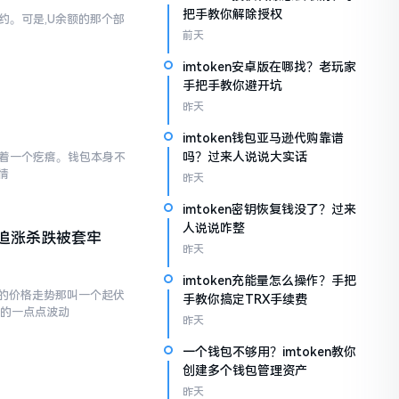
把手教你解除授权
简约。可是,U余额的那个部
前天
imtoken安卓版在哪找？老玩家
手把手教你避开坑
昨天
imtoken钱包亚马逊代购靠谱
吗？过来人说说大实话
存在着一个疙瘩。钱包本身不
情
昨天
imtoken密钥恢复钱没了？过来
人说说咋整
追涨杀跌被套牢
昨天
imtoken充能量怎么操作？手把
的价格走势那叫一个起伏
手教你搞定TRX手续费
现的一点点波动
昨天
一个钱包不够用？imtoken教你
创建多个钱包管理资产
昨天