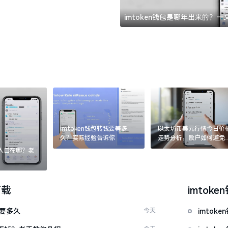
imtoken钱包是哪年出来的？
imtoken钱包转钱要等多
以太坊币美元行情今日价
久？实际经验告诉你
走势分析，散户如何避免
涨杀跌被套牢
：入口在哪？老
下载
imtoke
证要多久
今天
imtok