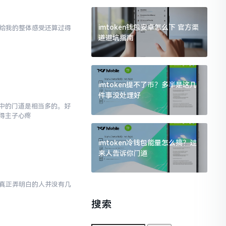
imtoken钱包安卓怎么下 官方渠
en给我的整体感受还算过得
道避坑指南
imtoken提不了币？多半是这几
件事没处理好
,其中的门道是相当多的。好
得主子心疼
imtoken冷钱包能量怎么搞？过
来人告诉你门道
然而真正弄明白的人并没有几
搜索