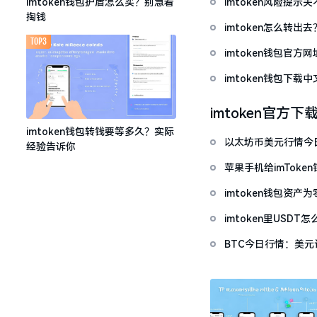
imtoken风险提
imtoken钱包护盾怎么买？别急着
掏钱
imtoken怎么转出
TOP3
imtoken钱包官方
imtoken钱包下
imtoken官方下
imtoken钱包转钱要等多久？实际
以太坊币美元行情今
经验告诉你
套牢
苹果手机给imTok
imtoken钱包资
imtoken里USD
BTC今日行情：美