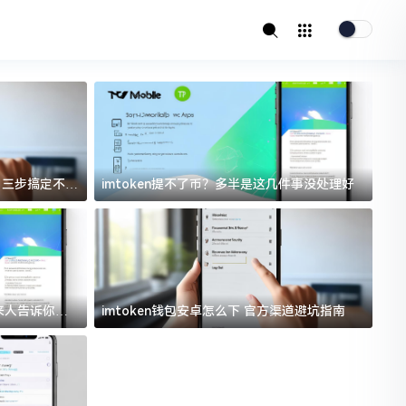
址？三步搞定不踩
imtoken提不了币？多半是这几件事没处理好
i
过来人告诉你门
imtoken钱包安卓怎么下 官方渠道避坑指南