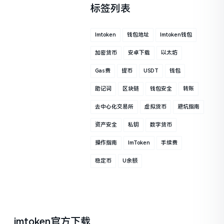
标签列表
Imtoken
钱包地址
Imtoken钱包
加密货币
安卓下载
以太坊
Gas费
提币
USDT
钱包
助记词
区块链
钱包安全
转账
去中心化交易所
虚拟货币
避坑指南
资产安全
私钥
数字货币
操作指南
ImToken
手续费
稳定币
U余额
imtoken官方下载