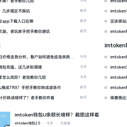
示关不掉？老手教你几招
今天
imto
去？几步搞定不踩坑
昨天
imto
网址app下载入口在哪
昨天
区块驿站
载中文版，老玩家手把手教你避坑
昨天
imto
载
imtok
日价格走势分析，散户如何避免追涨杀跌被
今天
imtok
en钱包充值，这几步别搞错
今天
imto
产为零怎么找回？老张教你几招
今天
imto
T怎么换成TRX？手把手教你转成波场币
昨天
imto
元计价跌成啥样了？老手教你咋看
昨天
埃塞俄比
imtoken钱包U余额长啥样？截图这样看
imtoken钱包2.0
⋅
今天
⋅
8 阅读