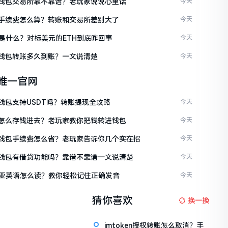
ken钱包交易所靠不靠谱？老玩家说说心里话
今天
ken手续费怎么算？转账和交易所差别大了
今天
是什么？对标美元的ETH到底咋回事
今天
ken钱包转账多久到账？一文说清楚
今天
en唯一官网
en钱包支持USDT吗？转账提现全攻略
今天
ken怎么存钱进去？老玩家教你把钱转进钱包
今天
ken钱包手续费怎么省？老玩家告诉你几个实在招
今天
ken钱包有借贷功能吗？靠谱不靠谱一文说清楚
今天
亚英语怎么读？教你轻松记住正确发音
今天
猜你喜欢
换一换
imtoken授权转账怎么取消？手