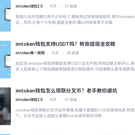
imtoken钱包2.0
⋅
今天
⋅
33 阅读
我踏入玩币范畴已有不少年份了,期间用过好些钱包软件,其中imtok
去。然而,它有个小毛病,就是交易时,确认时间常常不太稳
imtoken钱包支持USDT吗？转账提现全攻略
imtoken唯一官网
⋅
今天
⋅
38 阅读
如实讲,imtoken钱包的确是支持USDT这点不假,然而切莫太早开心
多人觉得装上了钱包就能够随意进行转账操作,可结果要么是手续费高
imtoken钱包怎么领取分叉币？老手教你避坑
imtoken钱包2.0
⋅
今天
⋅
47 阅读
imtoken钱包领取分叉币这件事情,在圈子里面的人讨论得相当多,
个。分叉币实际上就是从原链fork出来的新的币种