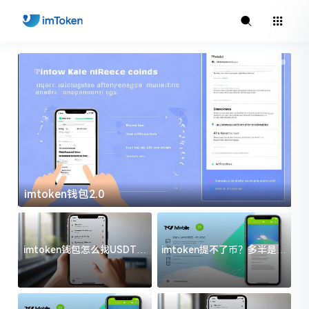
imtoken钱包2.0
i
imtoken钱包怎么找USDT地
imtoken提不了币？多半是这
址？三步搞定不踩坑
几件事没处理好