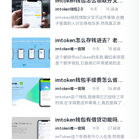
imtoken钱包怎么领取分叉
费高得主子心疼
币？老手教你避坑
imtoken钱包2.0
⋅
今天
⋅
15 阅读
imtoken钱包领取分叉币这件事情,在圈
子里面的人讨论得相当多,然而真正弄明
白的人并没有几个。分叉币实际上就是
从原链fork出来的新的币种
imtoken怎么存钱进去？老玩
家教你把钱转进钱包
imtoken唯一官网
⋅
今天
⋅
18 阅读
这个被称作imToken的东西,确切来讲就
是个数字钱包,它跟我们平常使用的支付
宝、微信有所不同,其本身没办法直接进
行“充值”。好多人在初次接触玩弄它的
imtoken钱包手续费怎么省？
时候都会陷入困惑
老玩家告诉你几个实在招
imtoken唯一官网
⋅
今天
⋅
24 阅读
imtoken这个钱包,我使用它已经快三年
时间,在手续费这件事情上,真的是踩了好
多坑。刚开始的那段时间,每次进行转账
的时候,都会心疼得一直嘬牙花子
imtoken钱包有借贷功能吗？
靠谱不靠谱一文说清楚
imtoken唯一官网
⋅
今天
⋅
27 阅读
imToken这个东西有不少人在用,然而提