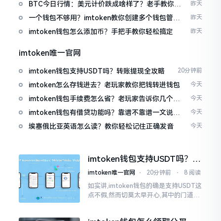
波场币
BTC今日行情：美元计价跌成啥样了？老手教你咋
昨天
看
一个钱包不够用？imtoken教你创建多个钱包管理
昨天
资产
imtoken钱包怎么添加币？手把手教你轻松搞定
昨天
imtoken唯一官网
imtoken钱包支持USDT吗？转账提现全攻略
20分钟前
imtoken怎么存钱进去？老玩家教你把钱转进钱包
今天
imtoken钱包手续费怎么省？老玩家告诉你几个实
今天
在招
imtoken钱包有借贷功能吗？靠谱不靠谱一文说清
今天
楚
埃塞俄比亚英语怎么读？教你轻松记住正确发音
今天
imtoken钱包支持USDT吗？转
账提现全攻略
imtoken唯一官网
⋅
20分钟前
⋅
8 阅读
如实讲,imtoken钱包的确是支持USDT这
点不假,然而切莫太早开心,其中的门道是
相当多的。好多人觉得装上了钱包就能
够随意进行转账操作,可结果要么是手续