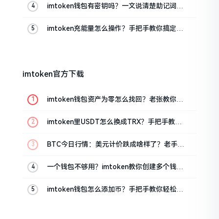
imtoken钱包有密钥吗？一文说清楚助记词和
私钥
imtoken充能量怎么操作？手把手教你搞定
TRX手续费
imtoken官方下载
imtoken钱包资产为零怎么找回？老张教你几
招
imtoken里USDT怎么换成TRX？手把手教你
转成波场币
BTC今日行情：美元计价跌成啥样了？老手教
你咋看
一个钱包不够用？imtoken教你创建多个钱包
管理资产
imtoken钱包怎么添加币？手把手教你轻松搞
定