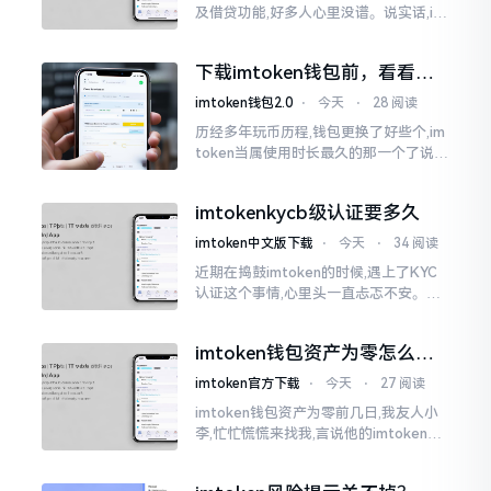
及借贷功能,好多人心里没谱。说实话,im
Token自身是个钱包,并非银行,它不会直
接发放贷款。它里面接入了一些DeFi协
下载imtoken钱包前，看看老
议
用户都咋说
imtoken钱包2.0
⋅
今天
⋅
28 阅读
历经多年玩币历程,钱包更换了好些个,im
token当属使用时长最久的那一个了说实
话,有关imtoken钱包app的下载这一情
况
imtokenkycb级认证要多久
imtoken中文版下载
⋅
今天
⋅
34 阅读
近期在捣鼓imtoken的时候,遇上了KYC
认证这个事情,心里头一直忐忑不安。B
级认证究竟得等多长时间?我四处查找了
一番,也向几位玩币的朋友打听了下,大家
imtoken钱包资产为零怎么找
说的都不一样
回？老张教你几招
imtoken官方下载
⋅
今天
⋅
27 阅读
imtoken钱包资产为零前几日,我友人小
李,忙忙慌慌来找我,言说他的imtoken钱
包蓦地资产化为零了,他整个人那一刻俱
都懵掉了,此种状况实际上是较为常见的,