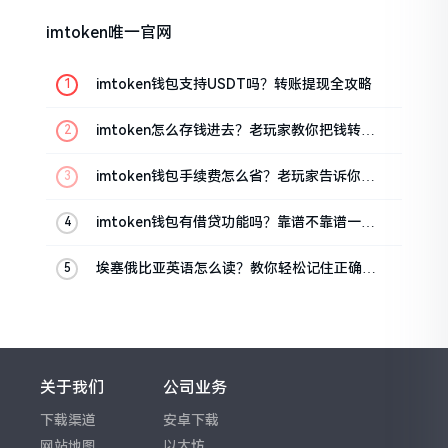
imtoken唯一官网
imtoken钱包支持USDT吗？转账提现全攻略
imtoken怎么存钱进去？老玩家教你把钱转进
钱包
imtoken钱包手续费怎么省？老玩家告诉你几
个实在招
imtoken钱包有借贷功能吗？靠谱不靠谱一文
说清楚
埃塞俄比亚英语怎么读？教你轻松记住正确发
音
关于我们
公司业务
下载渠道
安卓下载
网站地图
以太坊