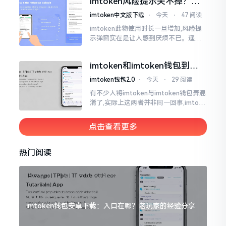
imtoken风险提示关不掉？老
莫要惊慌,暂且别急着去砸手机。
手教你几招
imtoken中文版下载
⋅
今天
⋅
47 阅读
imtoken此物使用时长一旦增加,风险提
示弹窗实在是让人感到厌烦不已。遥想
当初我刚开始接触它那时候,每一回开展
转账操作,都会蹦出一连串警告信息,弄得
imtoken和imtoken钱包到底
人心里慌慌张张的。
啥区别 一文说清楚
imtoken钱包2.0
⋅
今天
⋅
29 阅读
有不少人将imtoken与imtoken钱包弄混
淆了,实际上这两者并非同一回事,imtoke
n乃是一个公司的名称,imtoken钱包则是
由该公司所推出的产品
点击查看更多
热门阅读
imtoken钱包安卓下载：入口在哪？老玩家的经验分享