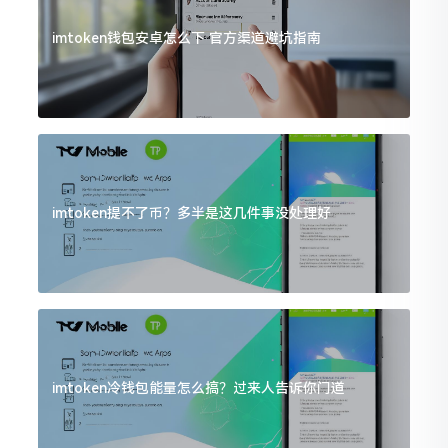
imtoken钱包安卓怎么下 官方渠道避坑指南
imtoken提不了币？多半是这几件事没处理好
imtoken冷钱包能量怎么搞？过来人告诉你门道