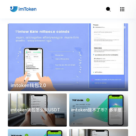
imtoken钱包2.0
i
imtoken钱包怎么找USDT地
imtoken提不了币？多半是这
址？三步搞定不踩坑
几件事没处理好