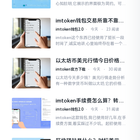
心知肚明,它展示的界面极为简约。可是,
U余额的那个部分偶尔会致使人们的视觉
感受产生些许困惑。
imtoken钱包交易所靠不靠
谱？老玩家说说心里话
imtoken钱包2.0
⋅
今天
⋅
23 阅读
imtoken这个东西已经使用了挺长一段
时间了,诚实地讲,心里始终存在着一个疙
瘩。钱包本身不存在问题,然而交易所那
边就稍微有点让人不放心。今天来谈论
以太坊币美元行情今日价格走
这个事情
势分析，散户如何避免追涨杀
imtoken官方下载
⋅
今天
⋅
30 阅读
跌被套牢
以太坊今天多少钱？美元行情走势分析
有一种数字货币叫做以太坊,它的价格走
势那叫一个起伏不定,就如同乘坐游乐场
里的过山车一样。每一天,伴随着美元汇
imtoken手续费怎么算？转账
率出现的一点点波动
和交易所差别大了
imtoken钱包2.0
⋅
今天
⋅
31 阅读
imtoken这款钱包,我已使用好几年,在手
续费方面,着实踩过不少坑。起初使用时,
每次转账,都提心吊胆,完全不知钱究竟扣
在了何处。经后来慢慢深入研究,才终于