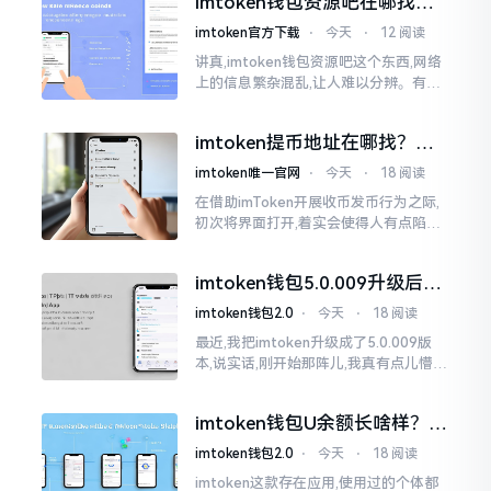
imtoken钱包资源吧在哪找，
这些坑我帮你趟过
imtoken官方下载
⋅
今天
⋅
12 阅读
讲真,imtoken钱包资源吧这个东西,网络
上的信息繁杂混乱,让人难以分辨。有的
人声称那是官方途径,有的人则表示是第
三方进行的搬运。倘若找对了资源
imtoken提币地址在哪找？手
把手教你快速查看
imtoken唯一官网
⋅
今天
⋅
18 阅读
在借助imToken开展收币发币行为之际,
初次将界面打开,着实会使得人有点陷入
发懵的状态,那密密麻麻的按钮,多得以至
于如同迷宫一样。好多人纷纷询问我
imtoken钱包5.0.009升级后咋
用？老用户实测分享
imtoken钱包2.0
⋅
今天
⋅
18 阅读
最近,我把imtoken升级成了5.0.009版
本,说实话,刚开始那阵儿,我真有点儿懵,
整个界面变了,布局也重新排了,结果我想
找某些东西时,得绕两圈才能找到
imtoken钱包U余额长啥样？截
图这样看
imtoken钱包2.0
⋅
今天
⋅
18 阅读
imtoken这款存在应用,使用过的个体都