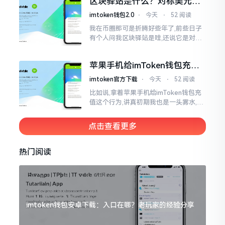
区块驿站是什么？对标美元的
明白
ETH到底咋回事
imtoken钱包2.0
⋅
今天
⋅
52 阅读
我在币圈那可是折腾好些年了,前些日子
有个人问我区块驿站是啥,还说它是对标
美元的ETH,说实在的,刚开始的时候我也
犯难,这词听起来可挺吓人的。之后我翻
苹果手机给imToken钱包充
找了些资料
值，这几步别搞错
imtoken官方下载
⋅
今天
⋅
52 阅读
比如说,拿着苹果手机给imToken钱包充
值这个行为,讲真初期我也是一头雾水,搞
不清楚状况。在安卓系统上,简单直接复
制地址便大功告成,然而到了iPhone这儿
点击查看更多
热门阅读
imtoken钱包安卓下载：入口在哪？老玩家的经验分享