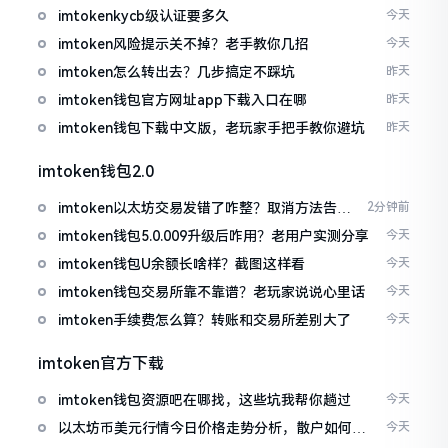
imtokenkycb级认证要多久
今天
imtoken风险提示关不掉？老手教你几招
今天
imtoken怎么转出去？几步搞定不踩坑
昨天
imtoken钱包官方网址app下载入口在哪
昨天
imtoken钱包下载中文版，老玩家手把手教你避坑
昨天
imtoken钱包2.0
imtoken以太坊交易发错了咋整？取消方法告诉
2分钟前
你
imtoken钱包5.0.009升级后咋用？老用户实测分享
今天
imtoken钱包U余额长啥样？截图这样看
今天
imtoken钱包交易所靠不靠谱？老玩家说说心里话
今天
imtoken手续费怎么算？转账和交易所差别大了
今天
imtoken官方下载
imtoken钱包资源吧在哪找，这些坑我帮你趟过
今天
以太坊币美元行情今日价格走势分析，散户如何避
今天