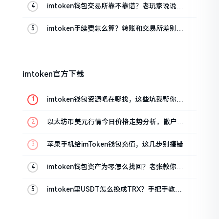
imtoken钱包交易所靠不靠谱？老玩家说说心
里话
imtoken手续费怎么算？转账和交易所差别大
了
imtoken官方下载
imtoken钱包资源吧在哪找，这些坑我帮你趟
过
以太坊币美元行情今日价格走势分析，散户如
何避免追涨杀跌被套牢
苹果手机给imToken钱包充值，这几步别搞错
imtoken钱包资产为零怎么找回？老张教你几
招
imtoken里USDT怎么换成TRX？手把手教你
转成波场币