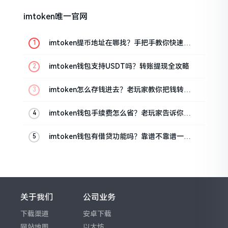
imtoken唯一官网
imtoken提币地址在哪找？手把手教你快速查
看
imtoken钱包支持USDT吗？转账提现全攻略
imtoken怎么存钱进去？老玩家教你把钱转进
钱包
imtoken钱包手续费怎么省？老玩家告诉你几
个实在招
imtoken钱包有借贷功能吗？靠谱不靠谱一文
说清楚
关于我们
公司业务
下载渠道
安卓下载
网站地图
以太坊