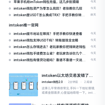
免追涨杀跌被套牢
苹果手机给imToken钱包充值，这几步别搞错
今天
imtoken钱包资产为零怎么找回？老张教你几招
今天
imtoken里USDT怎么换成TRX？手把手教你转成
昨天
波场币
imtoken唯一官网
imtoken提币地址在哪找？手把手教你快速查看
今天
imtoken钱包支持USDT吗？转账提现全攻略
今天
imtoken怎么存钱进去？老玩家教你把钱转进钱包
今天
imtoken钱包手续费怎么省？老玩家告诉你几个实
今天
在招
imtoken钱包有借贷功能吗？靠谱不靠谱一文说清
今天
楚
imtoken以太坊交易发错了咋
整？取消方法告诉你
imtoken钱包2.0
⋅
2分钟前
⋅
2 阅读
这事儿平常得很常见,手抖一下地址填错,
或者金额填多,心里猛地咯噔一下。imto
ken里的以太坊那交易,本质乃是一锤子
买卖啊,一旦提交到区块链之上