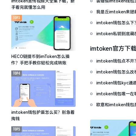
装错假imtoken
imtoken宣传视频大全集下载，新
手看完就懂怎么用
我是丘imtoken来
TOP3
imtoken钱包怎
imtoken私钥到
imtoken官方下
HECO链提币到imToken怎么操
imtoken钱包点
作？手把手教你轻松完成转账
imtoken钱包怎
TOP4
imtoken钱包ky
imtoken钱包唯
欧意和imtoken
imtoken钱包护盾怎么买？别急着
掏钱
TOP5