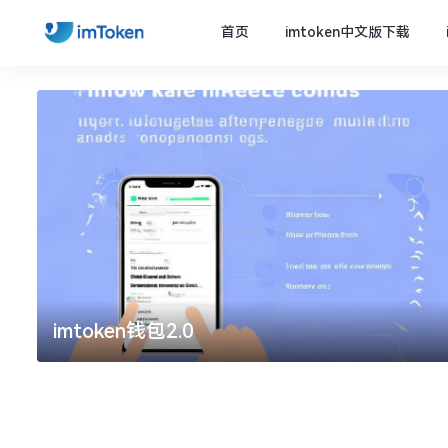
首页
imtoken中文版下载
imtoken钱包2.0