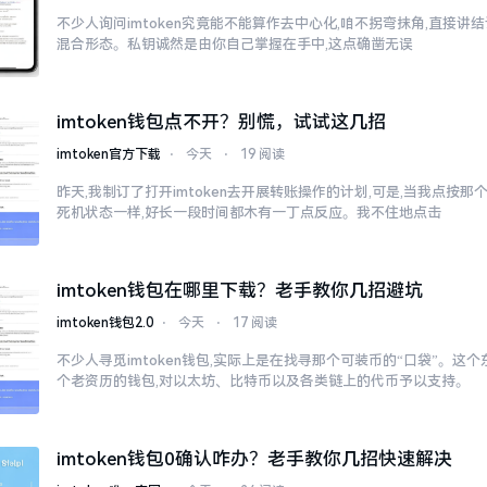
不少人询问imtoken究竟能不能算作去中心化,咱不拐弯抹角,直接讲结
混合形态。私钥诚然是由你自己掌握在手中,这点确凿无误
imtoken钱包点不开？别慌，试试这几招
imtoken官方下载
⋅
今天
⋅
19 阅读
昨天,我制订了打开imtoken去开展转账操作的计划,可是,当我点按
死机状态一样,好长一段时间都木有一丁点反应。我不住地点击
imtoken钱包在哪里下载？老手教你几招避坑
imtoken钱包2.0
⋅
今天
⋅
17 阅读
不少人寻觅imtoken钱包,实际上是在找寻那个可装币的“口袋”。这个东
个老资历的钱包,对以太坊、比特币以及各类链上的代币予以支持。
imtoken钱包0确认咋办？老手教你几招快速解决