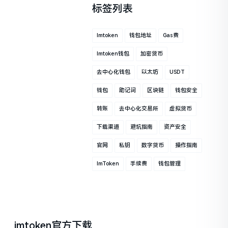
标签列表
Imtoken
钱包地址
Gas费
Imtoken钱包
加密货币
去中心化钱包
以太坊
USDT
钱包
助记词
区块链
钱包安全
转账
去中心化交易所
虚拟货币
下载渠道
避坑指南
资产安全
官网
私钥
数字货币
操作指南
ImToken
手续费
钱包管理
imtoken官方下载