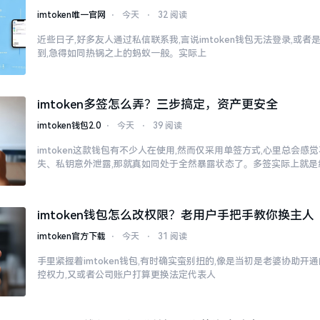
imtoken唯一官网
⋅
今天
⋅
32 阅读
近些日子,好多友人通过私信联系我,言说imtoken钱包无法登录,或
到,急得如同热锅之上的蚂蚁一般。实际上
imtoken多签怎么弄？三步搞定，资产更安全
imtoken钱包2.0
⋅
今天
⋅
39 阅读
imtoken这款钱包有不少人在使用,然而仅采用单签方式,心里总会
失、私钥意外泄露,那就真如同处于全然暴露状态了。多签实际上就是
imtoken钱包怎么改权限？老用户手把手教你换主人
imtoken官方下载
⋅
今天
⋅
31 阅读
手里紧握着imtoken钱包,有时确实蛮别扭的,像是当初是老婆协助开
控权力,又或者公司账户打算更换法定代表人