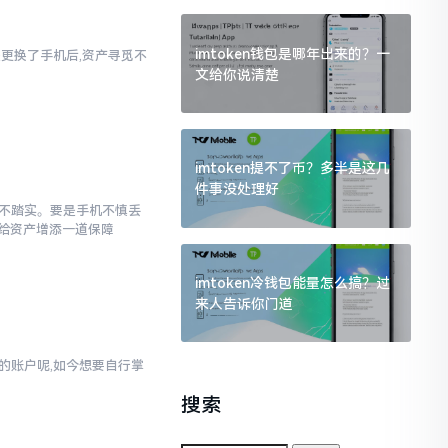
imtoken钱包是哪年出来的？一
者是更换了手机后,资产寻觅不
文给你说清楚
imtoken提不了币？多半是这几
件事没处理好
感觉不踏实。要是手机不慎丢
给资产增添一道保障
imtoken冷钱包能量怎么搞？过
来人告诉你门道
通的账户呢,如今想要自行掌
搜索