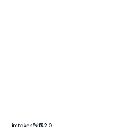
imtoken钱包2.0