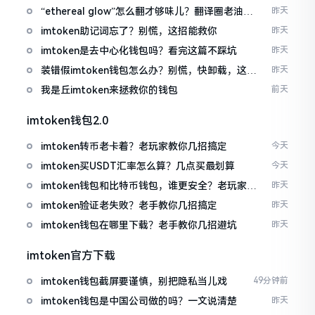
“ethereal glow”怎么翻才够味儿？翻译圈老油条
昨天
的私房话
imtoken助记词忘了？别慌，这招能救你
昨天
imtoken是去中心化钱包吗？看完这篇不踩坑
昨天
装错假imtoken钱包怎么办？别慌，快卸载，这几
昨天
招能救急
我是丘imtoken来拯救你的钱包
前天
imtoken钱包2.0
imtoken转币老卡着？老玩家教你几招搞定
今天
imtoken买USDT汇率怎么算？几点买最划算
今天
imtoken钱包和比特币钱包，谁更安全？老玩家来
昨天
聊聊
imtoken验证老失败？老手教你几招搞定
昨天
imtoken钱包在哪里下载？老手教你几招避坑
昨天
imtoken官方下载
imtoken钱包截屏要谨慎，别把隐私当儿戏
49分钟前
imtoken钱包是中国公司做的吗？一文说清楚
昨天