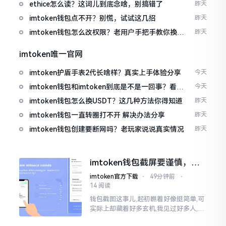
ethice怎么读？这词儿到底念啥，别搞错了
昨天
imtoken钱包点不开？别慌，试试这几招
昨天
imtoken钱包怎么改权限？老用户手把手教你换主
昨天
人
imtoken唯一官网
imtoken护盾手表2代长啥样？真实上手体验分享
今天
imtoken钱包和imtoken到底是不是一回事？看完
今天
就懂了
imtoken钱包怎么换USDT？这几种方法你得知道
昨天
imtoken钱包一直转圈打不开 解决办法分享
昨天
imtoken钱包创建要断网吗？老玩家说说真实情况
昨天
imtoken钱包截屏要谨慎，别
把隐私当儿戏
imtoken官方下载
⋅
49分钟前
⋅
14 阅读
钱包截图这事儿,起初瞧着好像挺简单,可
实际上却藏着好多玄机,我见过好多人,总
随手截钱包画面后,就随便发到朋友圈或