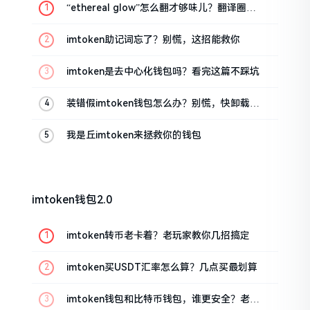
“ethereal glow”怎么翻才够味儿？翻译圈老
油条的私房话
imtoken助记词忘了？别慌，这招能救你
imtoken是去中心化钱包吗？看完这篇不踩坑
装错假imtoken钱包怎么办？别慌，快卸载，
这几招能救急
我是丘imtoken来拯救你的钱包
imtoken钱包2.0
imtoken转币老卡着？老玩家教你几招搞定
imtoken买USDT汇率怎么算？几点买最划算
imtoken钱包和比特币钱包，谁更安全？老玩