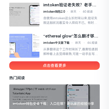
多链钱包,能支持多种数字货币,界面设计
imtoken验证老失败？老手教
挺美观
你几招搞定
imtoken钱包2.0
⋅
昨天
⋅
60 阅读
自使用imtoken这么长时间以来,验证失
败这般状况着实令人烦闷不已。有时急
切地想要进行转账操作,却偏偏卡在验证
那一流程环节,致使整个人的状态都低落
“ethereal glow”怎么翻才够味
至极点。
儿？翻译圈老油条的私房话
imtoken中文版下载
⋅
昨天
⋅
64 阅读
从事翻译这个工作时间长了,最害怕遇到
那种看上去觉得眼熟,可是一动手去写就
毫无头绪的词汇。“etherealglow”就是
很典型的例子。你去查阅词典
点击查看更多
热门阅读
imtoken钱包安卓下载：入口在哪？老玩家的经验分享