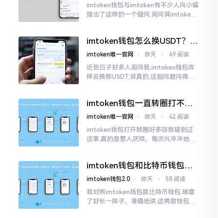
imtoken钱包与imtoken有不少人向小编
提出了这样的一个疑问,询问其imtoken
钱包与imtoken是不是属于不同一的事
物。而实际上,这二者根本完完全全就是
imtoken钱包怎么换USDT？这
同一个物品
几种方法你得知道
imtoken唯一官网
⋅
昨天
⋅
49 阅读
近些日子好多人询问我,imtoken钱包咋
样去换那USDT,讲真的,这般问题问得很
是实在。咱们那些普通之人玩币,最为头
疼之事便是怎样把各类代币换成USDT
imtoken钱包一直转圈打不开
解决办法分享
imtoken唯一官网
⋅
昨天
⋅
42 阅读
imtoken钱包打开转圈好多回我碰到过
这事,真的是惹人厌烦。每次兴冲冲地开
启imtoken,那个圈就开始不住地转呀转,
仿若永远没有尽头一样。针对这种情形,
imtoken钱包和比特币钱包，
大家说法不尽相同
谁更安全？老玩家来聊聊
imtoken钱包2.0
⋅
昨天
⋅
58 阅读
我对照imtoken钱包跟比特币钱包,琢磨
了好长一阵子。准确地讲,这两款钱包我
都用过,它们各有独特特性。imtoken是