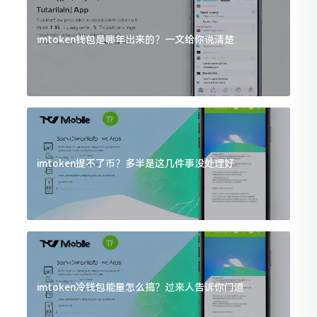
imtoken钱包是哪年出来的？一文给你说清楚
imtoken提不了币？多半是这几件事没处理好
imtoken冷钱包能量怎么搞？过来人告诉你门道