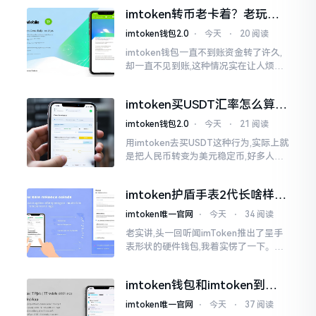
者群聊里,结果账号被盗,资产也没了,要晓
imtoken转币老卡着？老玩家
得
教你几招搞定
imtoken钱包2.0
⋅
今天
⋅
20 阅读
imtoken钱包一直不到账资金转了许久,
却一直不见到账,这种情况实在让人烦躁,
怒火中烧。我刚启用imtoken软件时,就
遇到过类似困扰,那时内心焦急,像被困在
imtoken买USDT汇率怎么算？
热锅上的蚂蚁,慌乱无措。
几点买最划算
imtoken钱包2.0
⋅
今天
⋅
21 阅读
用imtoken去买USDT这种行为,实际上就
是把人民币转变为美元稳定币,好多人在
首次进行购买时都陷入了困惑状态,界面
之中有着大量的数字,汇率呈现出忽高忽
imtoken护盾手表2代长啥样？
低的状况
真实上手体验分享
imtoken唯一官网
⋅
今天
⋅
34 阅读
老实讲,头一回听闻imToken推出了呈手
表形状的硬件钱包,我着实愣了一下。在c
rypto圈子里,玩硬件钱包的人数量不少,
然而做成手表样式的着实不多见。
imtoken钱包和imtoken到底
是不是一回事？看完就懂了
imtoken唯一官网
⋅
今天
⋅
37 阅读