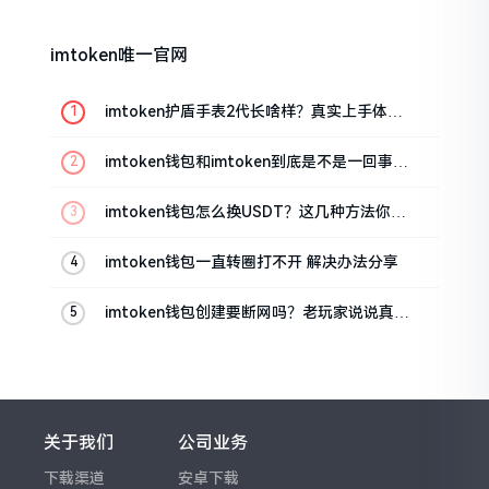
imtoken唯一官网
imtoken护盾手表2代长啥样？真实上手体验
分享
imtoken钱包和imtoken到底是不是一回事？
看完就懂了
imtoken钱包怎么换USDT？这几种方法你得
知道
imtoken钱包一直转圈打不开 解决办法分享
imtoken钱包创建要断网吗？老玩家说说真实
情况
关于我们
公司业务
下载渠道
安卓下载