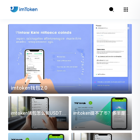
imtoken钱包2.0
i
imtoken钱包怎么找USDT地
imtoken提不了币？多半是这
址？三步搞定不踩坑
几件事没处理好