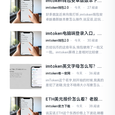
imtoken钱包安卓版版本下载
的模样
安装教程
imtoken钱包2.0
⋅
今天
⋅
27 阅读
好多朋友近来向我打听,imtoken钱包安
卓版最新版本要怎么操作,说实话,这玩意
儿要是熟练掌握了,还挺方便的。我用它
都快两年了,从1.8版本一直跟到现在的2.
imtoken电脑端登录入口，地
0版本
址在这里
imtoken钱包2.0
⋅
今天
⋅
30 阅读
历经玩币的这些年头,钱包使用了一批又
一批。imtoken算得上是相对比较便于
使用的，在手机上运用起来没有问题,然
而有时想要就着大屏幕瞧瞧资产状况,那
imtoken英文字母怎么写？正
就得去寻觅电脑端的入口。
确拼写看这里
imtoken唯一官网
⋅
今天
⋅
36 阅读
imToken这个名字,刚开始的时候,我真的
是犯了迷糊,完全不晓得大小写要怎么去
处置。在网络上搜寻了一阵后,发觉各种
各样的写法都有,有的写成IMTOKEN
ETH美元报价怎么看？老股民
手把手教你盯盘
imtoken官方下载
⋅
今天
⋅
38 阅读
说实话,ETH这个东西价格上下波动,瞅着