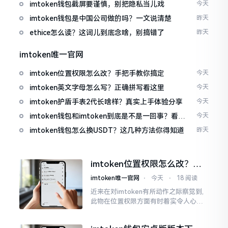
imtoken钱包截屏要谨慎，别把隐私当儿戏
今天
imtoken钱包是中国公司做的吗？一文说清楚
昨天
ethice怎么读？这词儿到底念啥，别搞错了
昨天
imtoken唯一官网
imtoken位置权限怎么改？手把手教你搞定
今天
imtoken英文字母怎么写？正确拼写看这里
今天
imtoken护盾手表2代长啥样？真实上手体验分享
今天
imtoken钱包和imtoken到底是不是一回事？看完
今天
就懂了
imtoken钱包怎么换USDT？这几种方法你得知道
昨天
imtoken位置权限怎么改？手
把手教你搞定
imtoken唯一官网
⋅
今天
⋅
18 阅读
近来在对imtoken有所动作之际察觉到,
此物在位置权限方面有时着实令人心生
烦闷之感。开启app之际提示定位出现故
障情况,致使我呈现出一脸茫然不知所措