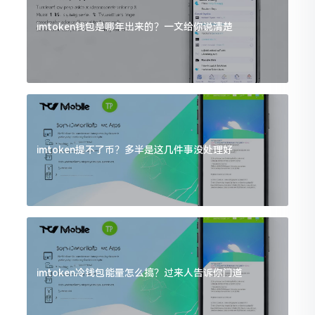
imtoken钱包是哪年出来的？一文给你说清楚
imtoken提不了币？多半是这几件事没处理好
imtoken冷钱包能量怎么搞？过来人告诉你门道