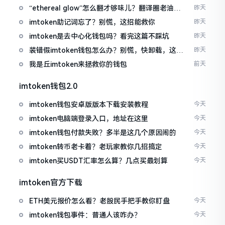
“ethereal glow”怎么翻才够味儿？翻译圈老油条
昨天
的私房话
imtoken助记词忘了？别慌，这招能救你
昨天
imtoken是去中心化钱包吗？看完这篇不踩坑
昨天
装错假imtoken钱包怎么办？别慌，快卸载，这几
昨天
招能救急
我是丘imtoken来拯救你的钱包
前天
imtoken钱包2.0
imtoken钱包安卓版版本下载安装教程
今天
imtoken电脑端登录入口，地址在这里
今天
imtoken钱包付款失败？多半是这几个原因闹的
今天
imtoken转币老卡着？老玩家教你几招搞定
今天
imtoken买USDT汇率怎么算？几点买最划算
今天
imtoken官方下载
ETH美元报价怎么看？老股民手把手教你盯盘
今天
imtoken钱包事件：普通人该咋办？
今天