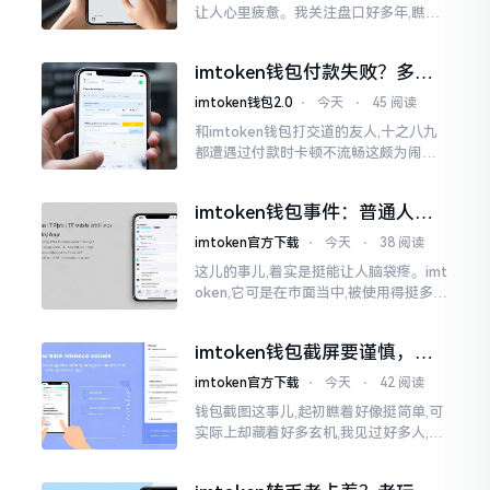
让人心里疲惫。我关注盘口好多年,瞧见
好多人询问“eth美元报价”,实际上重点并
非价格自身,而是你怎样去看待、如何做
imtoken钱包付款失败？多半
判断。
是这几个原因闹的
imtoken钱包2.0
⋅
今天
⋅
45 阅读
和imtoken钱包打交道的友人,十之八九
都遭遇过付款时卡顿不流畅这颇为闹心
的状况。转账持续许久毫无反应,亦或是
直接弹出红色字体显示报错,情形令人焦
imtoken钱包事件：普通人该
急得连连跺脚。实际上讲
咋办？
imtoken官方下载
⋅
今天
⋅
38 阅读
这儿的事儿,着实是挺能让人脑袋疼。imt
oken,它可是在市面当中,被使用得挺多的
那种钱包。前段时间,它出现了一些状况
咧,好多人的资产,都跟着一块儿晃悠起来
imtoken钱包截屏要谨慎，别
把隐私当儿戏
imtoken官方下载
⋅
今天
⋅
42 阅读
钱包截图这事儿,起初瞧着好像挺简单,可
实际上却藏着好多玄机,我见过好多人,总
随手截钱包画面后,就随便发到朋友圈或
者群聊里,结果账号被盗,资产也没了,要晓