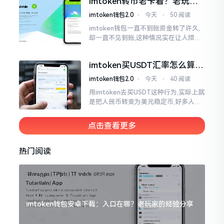
imtoken转币老卡着？老玩家
得
教你几招搞定
imtoken钱包2.0
⋅
今天
⋅
50 阅读
imtoken钱包一直不到账资金转了许久,
却一直不见到账,这种情况实在让人烦躁,
怒火中烧。我刚启用imtoken软件时,就
遇到过类似困扰,那时内心焦急,像被困在
imtoken买USDT汇率怎么算？
热锅上的蚂蚁,慌乱无措。
几点买最划算
imtoken钱包2.0
⋅
今天
⋅
40 阅读
用imtoken去买USDT这种行为,实际上就
是把人民币转变为美元稳定币,好多人在
首次进行购买时都陷入了困惑状态,界面
之中有着大量的数字,汇率呈现出忽高忽
点击查看更多
低的状况
热门阅读
imtoken钱包安卓下载：入口在哪？老玩家的经验分享