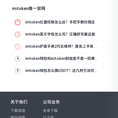
imtoken唯一官网
imtoken位置权限怎么改？手把手教你搞定
imtoken英文字母怎么写？正确拼写看这里
imtoken护盾手表2代长啥样？真实上手体验
分享
imtoken钱包和imtoken到底是不是一回事？
看完就懂了
imtoken钱包怎么换USDT？这几种方法你得
知道
关于我们
公司业务
下载渠道
安卓下载
网站地图
以太坊