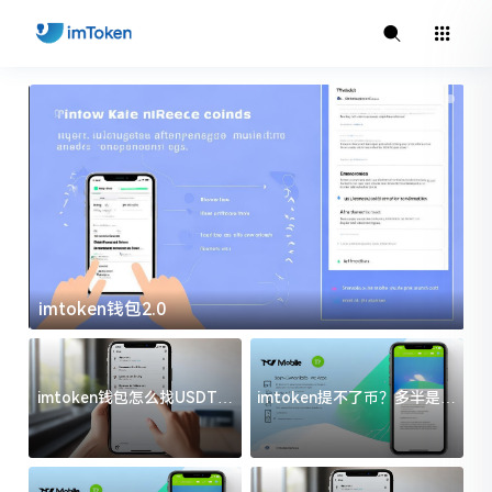
imtoken钱包2.0
i
imtoken钱包怎么找USDT地
imtoken提不了币？多半是这
址？三步搞定不踩坑
几件事没处理好