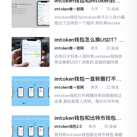
imtoken钱包和imtoken到底
是不是一回事？看完就懂了
imtoken唯一官网
⋅
今天
⋅
15 阅读
imtoken钱包与imtoken有不少人向小编
提出了这样的一个疑问,询问其imtoken
钱包与imtoken是不是属于不同一的事
物。而实际上,这二者根本完完全全就是
imtoken钱包怎么换USDT？这
同一个物品
几种方法你得知道
imtoken唯一官网
⋅
昨天
⋅
20 阅读
近些日子好多人询问我,imtoken钱包咋
样去换那USDT,讲真的,这般问题问得很
是实在。咱们那些普通之人玩币,最为头
疼之事便是怎样把各类代币换成USDT
imtoken钱包一直转圈打不开
解决办法分享
imtoken唯一官网
⋅
昨天
⋅
22 阅读
imtoken钱包打开转圈好多回我碰到过
这事,真的是惹人厌烦。每次兴冲冲地开
启imtoken,那个圈就开始不住地转呀转,
仿若永远没有尽头一样。针对这种情形,
imtoken钱包和比特币钱包，
大家说法不尽相同
谁更安全？老玩家来聊聊
imtoken钱包2.0
⋅
昨天
⋅
35 阅读
我对照imtoken钱包跟比特币钱包,琢磨