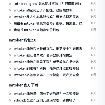
“ethereal glow”怎么翻才够味儿？翻译圈老油条
昨天
的私房话
imtoken助记词忘了？别慌，这招能救你
昨天
imtoken是去中心化钱包吗？看完这篇不踩坑
昨天
装错假imtoken钱包怎么办？别慌，快卸载，这几
昨天
招能救急
我是丘imtoken来拯救你的钱包
前天
imtoken钱包2.0
imtoken钱包和比特币钱包，谁更安全？老玩家来
昨天
聊聊
imtoken验证老失败？老手教你几招搞定
昨天
imtoken钱包在哪里下载？老手教你几招避坑
昨天
imtoken到账慢？别慌，搞懂这几点比啥都强
昨天
imtoken多签怎么弄？三步搞定，资产更安全
昨天
imtoken官方下载
imtoken钱包是中国公司做的吗？一文说清楚
昨天
ethice怎么读？这词儿到底念啥，别搞错了
昨天