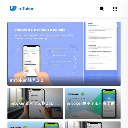
imtoken钱包2.0
i
imtoken钱包怎么找USDT地
imtoken提不了币？多半是这
址？三步搞定不踩坑
几件事没处理好