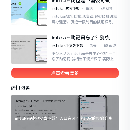
imtoken钱包是中国公司做的
人攻击
吗？一文说清楚
imtoken官方下载
⋅
昨天
⋅
49 阅读
imtoken钱包此物,说实话,起初接触时我
满心迷茫。历经一段时日的使用探寻,我
才渐渐揭开其面纱,明晰其实际状况。原
来,这款钱包乃中国团队打造,其创始人为
imtoken助记词忘了？别慌，
李鹏
这招能救你
imtoken中文版下载
⋅
昨天
⋅
58 阅读
不少人认为imtoken是去中心化的,一旦
忘了助记词,就相当于资产没了,实际上这
笔账不能如此来算,重点在于你的设备是
否还存在。假设你的手机没丢,且一直处
点击查看更多
于网络连接状态
热门阅读
imtoken钱包安卓下载：入口在哪？老玩家的经验分享