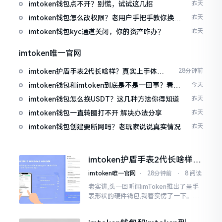
imtoken钱包点不开？别慌，试试这几招
昨天
imtoken钱包怎么改权限？老用户手把手教你换主
昨天
人
imtoken钱包kyc通道关闭，你的资产咋办？
昨天
imtoken唯一官网
imtoken护盾手表2代长啥样？真实上手体验
28分钟前
分享
imtoken钱包和imtoken到底是不是一回事？看完
今天
就懂了
imtoken钱包怎么换USDT？这几种方法你得知道
昨天
imtoken钱包一直转圈打不开 解决办法分享
昨天
imtoken钱包创建要断网吗？老玩家说说真实情况
昨天
imtoken护盾手表2代长啥样？
真实上手体验分享
imtoken唯一官网
⋅
28分钟前
⋅
8 阅读
老实讲,头一回听闻imToken推出了呈手
表形状的硬件钱包,我着实愣了一下。在c
rypto圈子里,玩硬件钱包的人数量不少,
然而做成手表样式的着实不多见。