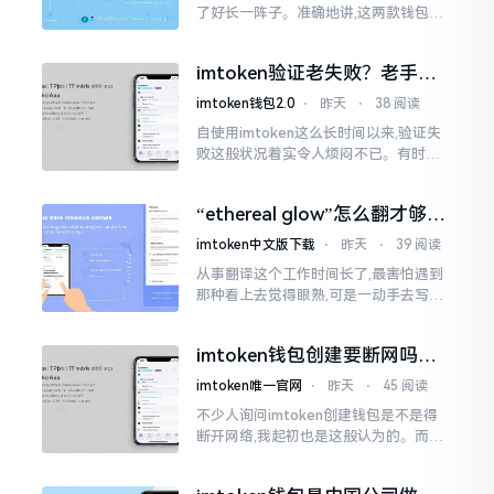
了好长一阵子。准确地讲,这两款钱包我
都用过,它们各有独特特性。imtoken是
多链钱包,能支持多种数字货币,界面设计
imtoken验证老失败？老手教
挺美观
你几招搞定
imtoken钱包2.0
⋅
昨天
⋅
38 阅读
自使用imtoken这么长时间以来,验证失
败这般状况着实令人烦闷不已。有时急
切地想要进行转账操作,却偏偏卡在验证
那一流程环节,致使整个人的状态都低落
“ethereal glow”怎么翻才够味
至极点。
儿？翻译圈老油条的私房话
imtoken中文版下载
⋅
昨天
⋅
39 阅读
从事翻译这个工作时间长了,最害怕遇到
那种看上去觉得眼熟,可是一动手去写就
毫无头绪的词汇。“etherealglow”就是
很典型的例子。你去查阅词典
imtoken钱包创建要断网吗？
老玩家说说真实情况
imtoken唯一官网
⋅
昨天
⋅
45 阅读
不少人询问imtoken创建钱包是不是得
断开网络,我起初也是这般认为的。而后
使用了好些年才发觉,此种说法略微有些
夸张了。断网创建主要是为了防范中间