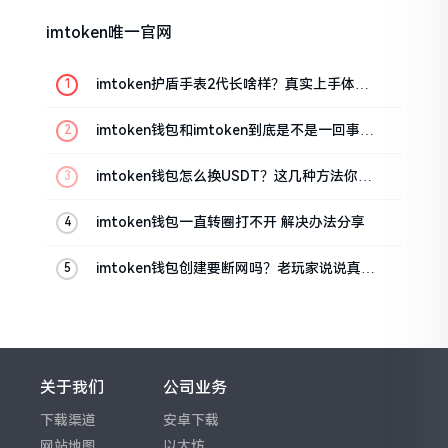
imtoken唯一官网
imtoken护盾手表2代长啥样？真实上手体验
分享
imtoken钱包和imtoken到底是不是一回事？
看完就懂了
imtoken钱包怎么换USDT？这几种方法你得
知道
imtoken钱包一直转圈打不开 解决办法分享
imtoken钱包创建要断网吗？老玩家说说真实
情况
关于我们
公司业务
下载渠道
安卓下载
网站地图
以太坊