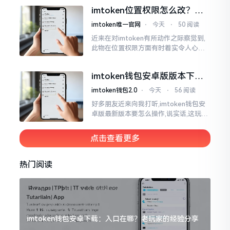
ken这玩意儿就好像一个数字钱袋子
imtoken位置权限怎么改？手
把手教你搞定
imtoken唯一官网
⋅
今天
⋅
50 阅读
近来在对imtoken有所动作之际察觉到,
此物在位置权限方面有时着实令人心生
烦闷之感。开启app之际提示定位出现故
障情况,致使我呈现出一脸茫然不知所措
imtoken钱包安卓版版本下载
的模样
安装教程
imtoken钱包2.0
⋅
今天
⋅
56 阅读
好多朋友近来向我打听,imtoken钱包安
卓版最新版本要怎么操作,说实话,这玩意
儿要是熟练掌握了,还挺方便的。我用它
都快两年了,从1.8版本一直跟到现在的2.
点击查看更多
0版本
热门阅读
imtoken钱包安卓下载：入口在哪？老玩家的经验分享