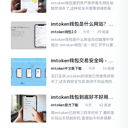
imtoken钱包里的资产居然毫无预兆地
陡然消失了,这种状况不管落到谁的身上,
只怕都会心急如焚。我有个朋友就在前
些日子碰到了这样的事,当他满心忐忑地
imtoken钱包是什么网站？一
打开钱包查看时
文说清楚这玩意
imtoken钱包2.0
⋅
今天
⋅
39 阅读
imtoken钱包是什么网站当你脑海中浮
现出“imtoken钱包”这一词汇并予以索求
之时,内心所想往往不外乎“此物究竟是何
种平台”。事实上,初次听闻imtoken之际,
imtoken钱包交易安全吗 - 老
我也曾短暂错愕
用户的一些心里话
imtoken中文版下载
⋅
今天
⋅
34 阅读
实打实讲,imtoken的话我已然使用好些
年了,这东西安全与否,取决于你运用的方
式。钱包自身不存在问题,然而众多人之
所以失败,在于贪图便宜以及偷懒。我目
imtoken钱包到底好不好用？
睹过非常多的人
老玩家说说真实体验
imtoken官方下载
⋅
今天
⋅
42 阅读
用imtoken已经有三四年时长了,最初是
从玩以太坊起步的,直至如今对多链都有
涉及,也可算是个老使用者了,讲真，imto