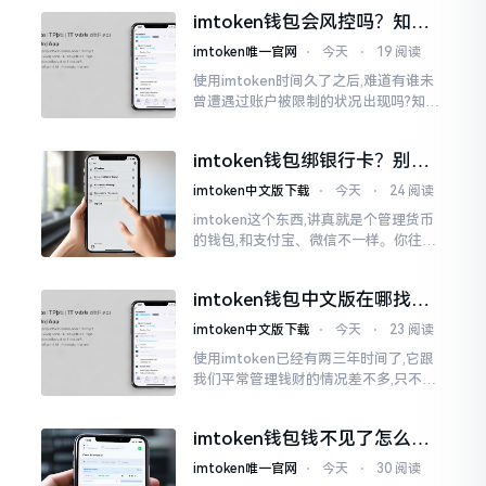
才未信,经历了好长一段时间的反复尝
imtoken钱包会风控吗？知乎
试。随后予以明晰
上的说法靠不靠谱，老币民告
imtoken唯一官网
⋅
今天
⋅
19 阅读
诉你
使用imtoken时间久了之后,难道有谁未
曾遭遇过账户被限制的状况出现吗?知乎
上面为此吵得乱成一团,当中有人声称风
控是虚假的,还有人表示自己天天都被限
imtoken钱包绑银行卡？别折
制。
腾了，真相是这样的
imtoken中文版下载
⋅
今天
⋅
24 阅读
imtoken这个东西,讲真就是个管理货币
的钱包,和支付宝、微信不一样。你往里
面存的是比特币、以太坊这类虚拟货币,
并非人民币。好多人初次使用时
imtoken钱包中文版在哪找？
老手教你避坑
imtoken中文版下载
⋅
今天
⋅
23 阅读
使用imtoken已经有两三年时间了,它跟
我们平常管理钱财的情况差不多,只不过
它是用于管理数字资产的。然而在网上
搜索“imtoken钱包官网中文版”,会跳出
imtoken钱包钱不见了怎么
许许多多的链接
办？老用户手把手教你找回
imtoken唯一官网
⋅
今天
⋅
30 阅读