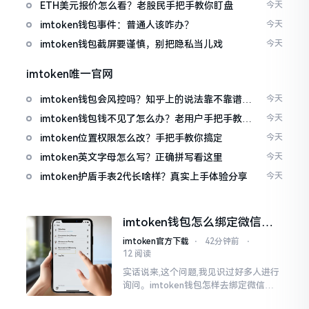
ETH美元报价怎么看？老股民手把手教你盯盘
今天
imtoken钱包事件：普通人该咋办？
今天
imtoken钱包截屏要谨慎，别把隐私当儿戏
今天
imtoken唯一官网
imtoken钱包会风控吗？知乎上的说法靠不靠谱，
今天
老币民告诉你
imtoken钱包钱不见了怎么办？老用户手把手教你
今天
找回
imtoken位置权限怎么改？手把手教你搞定
今天
imtoken英文字母怎么写？正确拼写看这里
今天
imtoken护盾手表2代长啥样？真实上手体验分享
今天
imtoken钱包怎么绑定微信？
答案可能让你失望
imtoken官方下载
⋅
42分钟前
⋅
12 阅读
实话说来,这个问题,我见识过好多人进行
询问。imtoken钱包怎样去绑定微信呢?
答案是极为简单的,那便是绑不上。我方