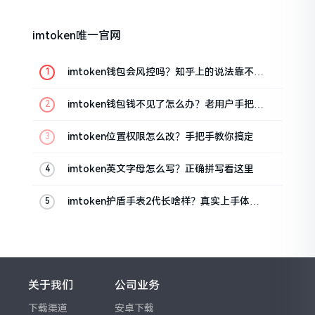
imtoken唯一官网
imtoken钱包会风控吗？知乎上的说法靠不靠
谱，老币民告诉你
imtoken钱包钱不见了怎么办？老用户手把手
教你找回
imtoken位置权限怎么改？手把手教你搞定
imtoken英文字母怎么写？正确拼写看这里
imtoken护盾手表2代长啥样？真实上手体验
分享
关于我们
公司业务
下载渠道
安卓下载