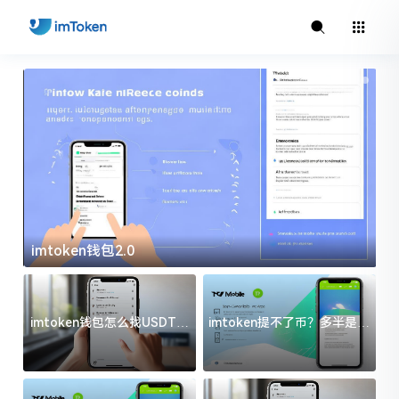
imtoken钱包2.0
i
imtoken钱包怎么找USDT地
imtoken提不了币？多半是这
址？三步搞定不踩坑
几件事没处理好