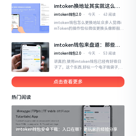
一类,诸多之人害怕收黑U致己惹于麻烦
imtoken换地址其实就这么回
事
imtoken钱包2.0
⋅
今天
⋅
43 阅读
imtoken钱包怎么更换地址众多人觉得i
mToken的操作恰似微信更换头像那般简
便,唯有直接点一下便可轻易完成。可是
实际情形并非这样,imToken的地址是依
imtoken钱包来盘道：那些踩
据助记词来生成的,通俗讲
过的坑和保命招
imtoken钱包2.0
⋅
今天
⋅
53 阅读
讲真的,使用imtoken钱包已经有好些日
子了。这个东西,好似一个电子钱袋子,里
面装着你那些数字资产。有的人使用起
来一帆风顺、毫无阻碍,有的人使用起来
点击查看更多
却提心吊胆、神经紧绷。
热门阅读
imtoken钱包安卓下载：入口在哪？老玩家的经验分享