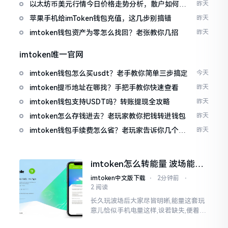
以太坊币美元行情今日价格走势分析，散户如何避
昨天
免追涨杀跌被套牢
苹果手机给imToken钱包充值，这几步别搞错
昨天
imtoken钱包资产为零怎么找回？老张教你几招
昨天
imtoken唯一官网
imtoken钱包怎么买usdt？老手教你简单三步搞定
今天
imtoken提币地址在哪找？手把手教你快速查看
昨天
imtoken钱包支持USDT吗？转账提现全攻略
昨天
imtoken怎么存钱进去？老玩家教你把钱转进钱包
昨天
imtoken钱包手续费怎么省？老玩家告诉你几个实
昨天
在招
imtoken怎么转能量 波场能量
转换教程
imtoken中文版下载
⋅
2分钟前
⋅
2 阅读
长久玩波场后大家尽皆明晰,能量这套玩
意儿恰似手机电量这样,设若缺失,便着实
关乎任何事项也难以做成。不论旨在实