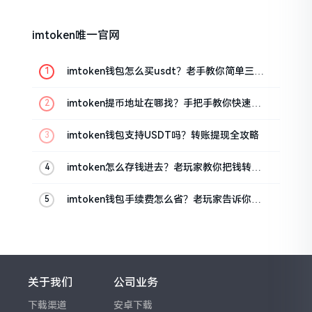
imtoken唯一官网
imtoken钱包怎么买usdt？老手教你简单三步
搞定
imtoken提币地址在哪找？手把手教你快速查
看
imtoken钱包支持USDT吗？转账提现全攻略
imtoken怎么存钱进去？老玩家教你把钱转进
钱包
imtoken钱包手续费怎么省？老玩家告诉你几
个实在招
关于我们
公司业务
下载渠道
安卓下载