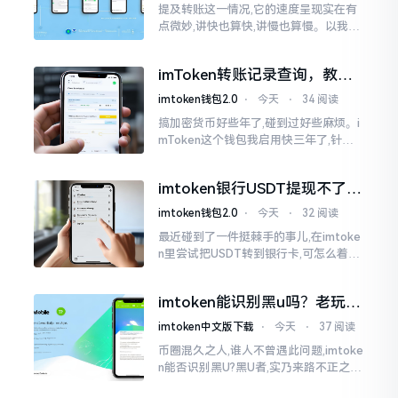
提及转账这一情况,它的速度呈现实在有
点微妙,讲快也算快,讲慢也算慢。以我从
火币提取BTC至imToken这件事情来讲,
正常状况下30分钟到2小时就能达成到
imToken转账记录查询，教你
账。可是
正确查看方法
imtoken钱包2.0
⋅
今天
⋅
34 阅读
搞加密货币好些年了,碰到过好些麻烦。i
mToken这个钱包我启用快三年了,针对
转账记录查询这事儿,老是有人前来咨询
官网位置在哪儿。事实上,最初接触之际
imtoken银行USDT提现不了？
我也疑惑过一阵子
这几个法子能帮你搞定
imtoken钱包2.0
⋅
今天
⋅
32 阅读
最近碰到了一件挺棘手的事儿,在imtoke
n里尝试把USDT转到银行卡,可怎么着都
没法成功提现,可以想见,其间是经历了一
阵子的颠折与腾磨。没想到前前后后这
imtoken能识别黑u吗？老玩家
么时长
告诉你真相
imtoken中文版下载
⋅
今天
⋅
37 阅读
币圈混久之人,谁人不曾遇此问题,imtoke
n能否识别黑U?黑U者,实乃来路不正之钱
耳,或涉诈骗关联某一些,或有洗钱相关某