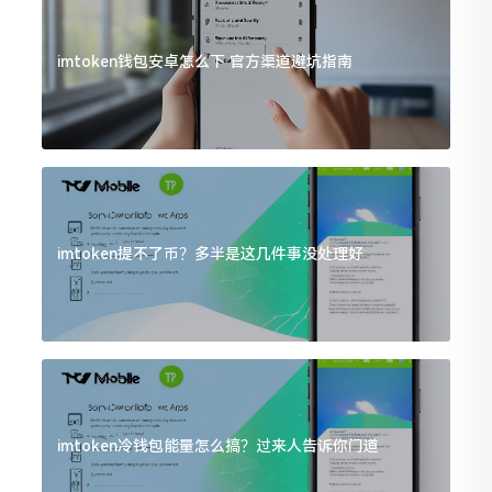
imtoken钱包安卓怎么下 官方渠道避坑指南
imtoken提不了币？多半是这几件事没处理好
imtoken冷钱包能量怎么搞？过来人告诉你门道