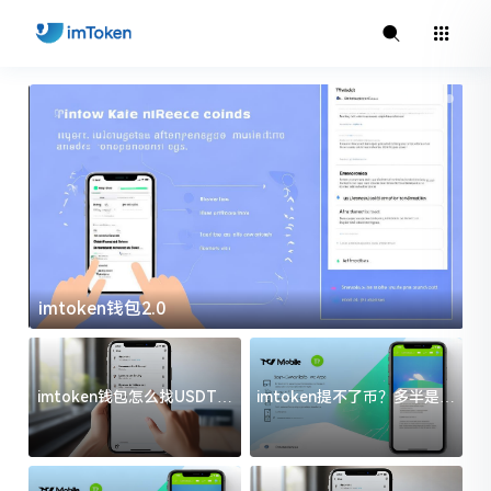
imtoken钱包2.0
i
imtoken钱包怎么找USDT地
imtoken提不了币？多半是这
址？三步搞定不踩坑
几件事没处理好