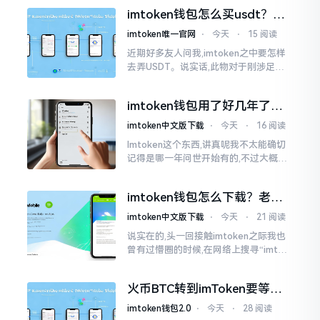
施与波场相关转账特定TRC-20代币之举
imtoken钱包怎么买usdt？老
手教你简单三步搞定
imtoken唯一官网
⋅
今天
⋅
15 阅读
近期好多友人问我,imtoken之中要怎样
去弄USDT。说实话,此物对于刚涉足币
圈之人而言着实有些让人发懵。USDT是
泰达币,跟美元以1:1挂钩
imtoken钱包用了好几年了，
到底多少年了？
imtoken中文版下载
⋅
今天
⋅
16 阅读
Imtoken这个东西,讲真呢我不太能确切
记得是哪一年问世开始有的,不过大概在
2016年、2017年那个时候就开始活跃
变得热门起来了,一直到现如今大概差不
imtoken钱包怎么下载？老用
多快要十年的时间了。
户告诉你靠谱渠道
imtoken中文版下载
⋅
今天
⋅
21 阅读
说实在的,头一回接触imtoken之际我也
曾有过懵圈的时候,在网络上搜寻“imtok
en钱包下载app网站”,冒出来的链接各式
各样,难以分辨真假,我自己就遭遇过麻烦
火币BTC转到imToken要等多
久？过来人说说真实情况
imtoken钱包2.0
⋅
今天
⋅
28 阅读