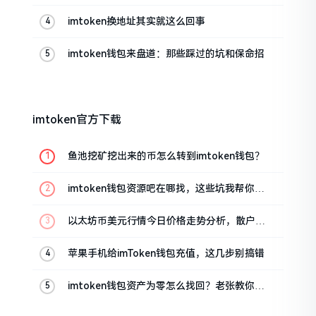
帮你搞定
imtoken换地址其实就这么回事
imtoken钱包来盘道：那些踩过的坑和保命招
imtoken官方下载
鱼池挖矿挖出来的币怎么转到imtoken钱包？
imtoken钱包资源吧在哪找，这些坑我帮你趟
过
以太坊币美元行情今日价格走势分析，散户如
何避免追涨杀跌被套牢
苹果手机给imToken钱包充值，这几步别搞错
imtoken钱包资产为零怎么找回？老张教你几
招