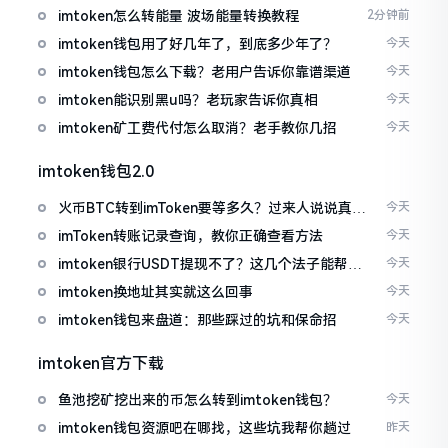
imtoken怎么转能量 波场能量转换教程
2分钟前
imtoken钱包用了好几年了，到底多少年了？
今天
imtoken钱包怎么下载？老用户告诉你靠谱渠道
今天
imtoken能识别黑u吗？老玩家告诉你真相
今天
imtoken矿工费代付怎么取消？老手教你几招
今天
imtoken钱包2.0
火币BTC转到imToken要等多久？过来人说说真实
今天
情况
imToken转账记录查询，教你正确查看方法
今天
imtoken银行USDT提现不了？这几个法子能帮你
今天
搞定
imtoken换地址其实就这么回事
今天
imtoken钱包来盘道：那些踩过的坑和保命招
今天
imtoken官方下载
鱼池挖矿挖出来的币怎么转到imtoken钱包？
今天
imtoken钱包资源吧在哪找，这些坑我帮你趟过
昨天