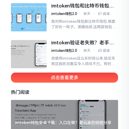
仿若永远没有尽头一样。针对这种情形,
imtoken钱包和比特币钱包，
大家说法不尽相同
谁更安全？老玩家来聊聊
imtoken钱包2.0
⋅
昨天
⋅
61 阅读
我对照imtoken钱包跟比特币钱包,琢磨
了好长一阵子。准确地讲,这两款钱包我
都用过,它们各有独特特性。imtoken是
多链钱包,能支持多种数字货币,界面设计
imtoken验证老失败？老手教
挺美观
你几招搞定
imtoken钱包2.0
⋅
昨天
⋅
63 阅读
自使用imtoken这么长时间以来,验证失
败这般状况着实令人烦闷不已。有时急
切地想要进行转账操作,却偏偏卡在验证
那一流程环节,致使整个人的状态都低落
点击查看更多
至极点。
热门阅读
imtoken钱包安卓下载：入口在哪？老玩家的经验分享