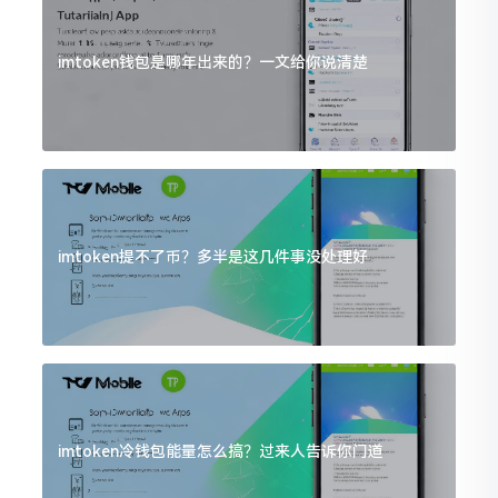
imtoken钱包是哪年出来的？一文给你说清楚
imtoken提不了币？多半是这几件事没处理好
imtoken冷钱包能量怎么搞？过来人告诉你门道