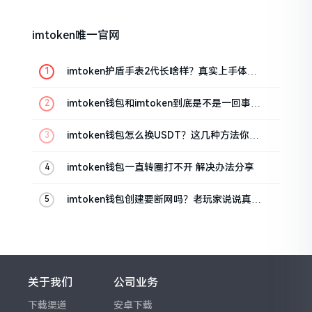
imtoken唯一官网
imtoken护盾手表2代长啥样？真实上手体验
分享
imtoken钱包和imtoken到底是不是一回事？
看完就懂了
imtoken钱包怎么换USDT？这几种方法你得
知道
imtoken钱包一直转圈打不开 解决办法分享
imtoken钱包创建要断网吗？老玩家说说真实
情况
关于我们
公司业务
下载渠道
安卓下载