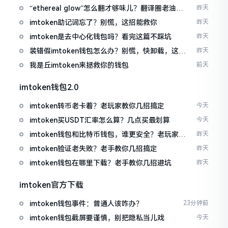
“ethereal glow”怎么翻才够味儿？翻译圈老油条
昨天
的私房话
imtoken助记词忘了？别慌，这招能救你
昨天
imtoken是去中心化钱包吗？看完这篇不踩坑
昨天
装错假imtoken钱包怎么办？别慌，快卸载，这几
昨天
招能救急
我是丘imtoken来拯救你的钱包
前天
imtoken钱包2.0
imtoken转币老卡着？老玩家教你几招搞定
今天
imtoken买USDT汇率怎么算？几点买最划算
今天
imtoken钱包和比特币钱包，谁更安全？老玩家来
昨天
聊聊
imtoken验证老失败？老手教你几招搞定
昨天
imtoken钱包在哪里下载？老手教你几招避坑
昨天
imtoken官方下载
imtoken钱包事件：普通人该咋办？
23分钟前
imtoken钱包截屏要谨慎，别把隐私当儿戏
今天