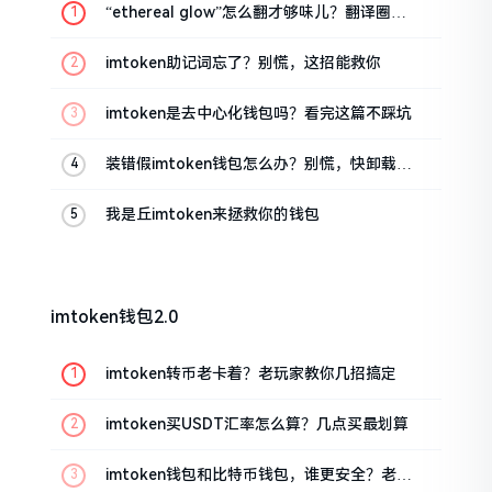
“ethereal glow”怎么翻才够味儿？翻译圈老
油条的私房话
imtoken助记词忘了？别慌，这招能救你
imtoken是去中心化钱包吗？看完这篇不踩坑
装错假imtoken钱包怎么办？别慌，快卸载，
这几招能救急
我是丘imtoken来拯救你的钱包
imtoken钱包2.0
imtoken转币老卡着？老玩家教你几招搞定
imtoken买USDT汇率怎么算？几点买最划算
imtoken钱包和比特币钱包，谁更安全？老玩