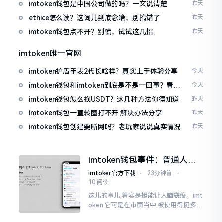
imtoken钱包是中国公司做的吗？一文说清楚
昨天
ethice怎么读？这词儿到底念啥，别搞错了
昨天
imtoken钱包点不开？别慌，试试这几招
昨天
imtoken唯一官网
imtoken护盾手表2代长啥样？真实上手体验分享
今天
imtoken钱包和imtoken到底是不是一回事？看完
今天
就懂了
imtoken钱包怎么换USDT？这几种方法你得知道
昨天
imtoken钱包一直转圈打不开 解决办法分享
昨天
imtoken钱包创建要断网吗？老玩家说说真实情况
昨天
imtoken钱包事件：普通人该
咋办？
imtoken官方下载
⋅
23分钟前
⋅
10 阅读
这儿的事儿,着实是挺能让人脑袋疼。imt
oken,它可是在市面当中,被使用得挺多的
那种钱包。前段时间,它出现了一些状况