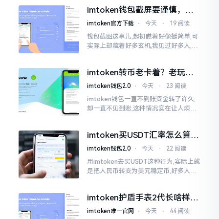
咧,好多人的资产,都跟着一块儿晃悠起来
imtoken钱包截屏要谨慎，别
把隐私当儿戏
imtoken官方下载
⋅
今天
⋅
19 阅读
钱包截图这事儿,起初瞧着好像挺简单,可
实际上却藏着好多玄机,我见过好多人,总
随手截钱包画面后,就随便发到朋友圈或
者群聊里,结果账号被盗,资产也没了,要晓
imtoken转币老卡着？老玩家
得
教你几招搞定
imtoken钱包2.0
⋅
今天
⋅
23 阅读
imtoken钱包一直不到账资金转了许久,
却一直不见到账,这种情况实在让人烦躁,
怒火中烧。我刚启用imtoken软件时,就
遇到过类似困扰,那时内心焦急,像被困在
imtoken买USDT汇率怎么算？
热锅上的蚂蚁,慌乱无措。
几点买最划算
imtoken钱包2.0
⋅
今天
⋅
22 阅读
用imtoken去买USDT这种行为,实际上就
是把人民币转变为美元稳定币,好多人在
首次进行购买时都陷入了困惑状态,界面
之中有着大量的数字,汇率呈现出忽高忽
imtoken护盾手表2代长啥样？
低的状况
真实上手体验分享
imtoken唯一官网
⋅
今天
⋅
44 阅读