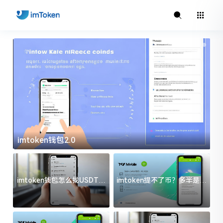
imtoken钱包2.0
i
imtoken钱包怎么找USDT地
imtoken提不了币？多半是这
址？三步搞定不踩坑
几件事没处理好