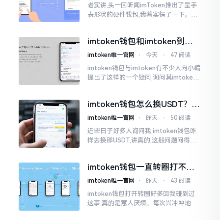
老实讲,头一回听闻imToken推出了呈手
表形状的硬件钱包,我着实愣了一下。在c
rypto圈子里,玩硬件钱包的人数量不少,
然而做成手表样式的着实不多见。
imtoken钱包和imtoken到底
是不是一回事？看完就懂了
imtoken唯一官网
⋅
今天
⋅
47 阅读
imtoken钱包与imtoken有不少人向小编
提出了这样的一个疑问,询问其imtoken
钱包与imtoken是不是属于不同一的事
物。而实际上,这二者根本完完全全就是
imtoken钱包怎么换USDT？这
同一个物品
几种方法你得知道
imtoken唯一官网
⋅
昨天
⋅
50 阅读
近些日子好多人询问我,imtoken钱包咋
样去换那USDT,讲真的,这般问题问得很
是实在。咱们那些普通之人玩币,最为头
疼之事便是怎样把各类代币换成USDT
imtoken钱包一直转圈打不开
解决办法分享
imtoken唯一官网
⋅
昨天
⋅
43 阅读
imtoken钱包打开转圈好多回我碰到过
这事,真的是惹人厌烦。每次兴冲冲地开
启imtoken,那个圈就开始不住地转呀转,