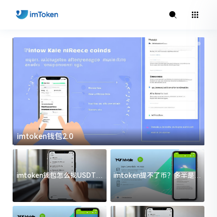
imtoken钱包2.0
i
imtoken钱包怎么找USDT地
imtoken提不了币？多半是这
址？三步搞定不踩坑
几件事没处理好