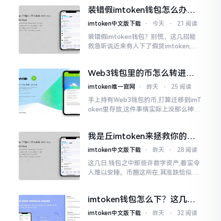
的样子,然而真的敢于点击一下吗?内心一
装错假imtoken钱包怎么办？
直忐忑不安。我折腾了好些日子
别慌，快卸载，这几招能救急
imtoken中文版下载
⋅
今天
⋅
21 阅读
装错假imtoken钱包？别慌，这几招能
救急听说近来有人下了假货imtoken,心
里必然怦怦一跳。这事物看起来如真品
一式,图标、名字皆仿得极像,然而其中全
Web3钱包里的币怎么转进
是陷阱。
imToken？别慌，三步搞定
imtoken唯一官网
⋅
昨天
⋅
25 阅读
手上持有Web3钱包的币,打算迁移到imT
oken里存放,这件事情实际上没那么神秘
莫测。好多人一听闻“跨链”、“转账”就
心生畏惧,担心转错链导致币消失不见
我是丘imtoken来拯救你的钱
包
imtoken中文版下载
⋅
昨天
⋅
28 阅读
这几日,钱包之中那些许数字资产,着实令
人难以安睡。币圈这所在,其涨跌恰似翻
书那般迅速,昨日尚呈飘红之态，今日已
然绿得人心慌慌。众多人手中紧握着一
imtoken钱包怎么下？这几种
堆币
靠谱路子别走歪
imtoken中文版下载
⋅
昨天
⋅
32 阅读