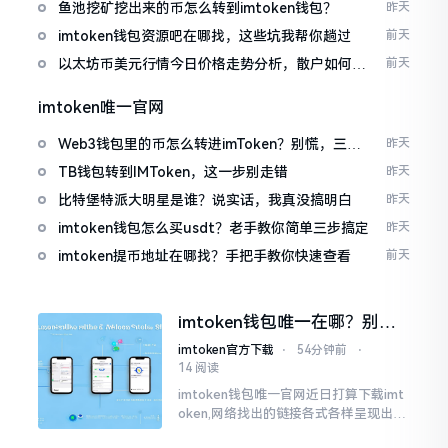
包
鱼池挖矿挖出来的币怎么转到imtoken钱包？
昨天
imtoken钱包资源吧在哪找，这些坑我帮你趟过
前天
以太坊币美元行情今日价格走势分析，散户如何避
前天
免追涨杀跌被套牢
imtoken唯一官网
Web3钱包里的币怎么转进imToken？别慌，三步
昨天
搞定
TB钱包转到IMToken，这一步别走错
昨天
比特堡特派大明星是谁？说实话，我真没搞明白
昨天
imtoken钱包怎么买usdt？老手教你简单三步搞定
昨天
imtoken提币地址在哪找？手把手教你快速查看
前天
imtoken钱包唯一在哪？别乱
点，小心假网站
imtoken官方下载
⋅
54分钟前
⋅
14 阅读
imtoken钱包唯一官网近日打算下载imt
oken,网络找出的链接各式各样呈现出乱
糟糟的状态,瞅着都好像是那么一股正确