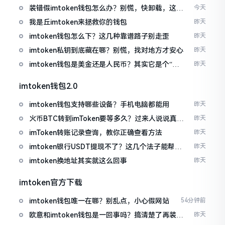
装错假imtoken钱包怎么办？别慌，快卸载，这几
今天
招能救急
我是丘imtoken来拯救你的钱包
昨天
imtoken钱包怎么下？这几种靠谱路子别走歪
昨天
imtoken私钥到底藏在哪？别慌，找对地方才安心
昨天
imtoken钱包是美金还是人民币？其实它是个“多
昨天
面手”
imtoken钱包2.0
imtoken钱包支持哪些设备？手机电脑都能用
昨天
火币BTC转到imToken要等多久？过来人说说真实
昨天
情况
imToken转账记录查询，教你正确查看方法
昨天
imtoken银行USDT提现不了？这几个法子能帮你
昨天
搞定
imtoken换地址其实就这么回事
昨天
imtoken官方下载
imtoken钱包唯一在哪？别乱点，小心假网站
54分钟前
欧意和imtoken钱包是一回事吗？搞清楚了再装钱
昨天