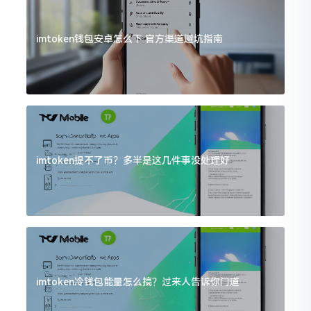
imtoken钱包安卓怎么下 官方渠道避坑指南
imtoken提不了币？多半是这几件事没处理好
imtoken冷钱包能量怎么搞？过来人告诉你门道