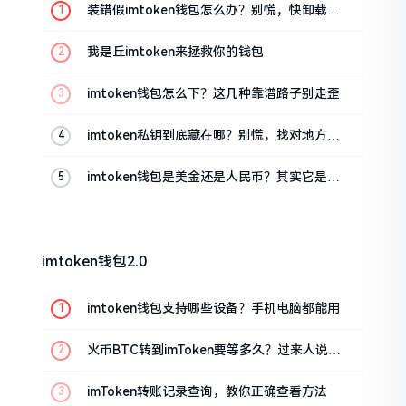
装错假imtoken钱包怎么办？别慌，快卸载，
这几招能救急
我是丘imtoken来拯救你的钱包
imtoken钱包怎么下？这几种靠谱路子别走歪
imtoken私钥到底藏在哪？别慌，找对地方才
安心
imtoken钱包是美金还是人民币？其实它是个
“多面手”
imtoken钱包2.0
imtoken钱包支持哪些设备？手机电脑都能用
火币BTC转到imToken要等多久？过来人说说
真实情况
imToken转账记录查询，教你正确查看方法