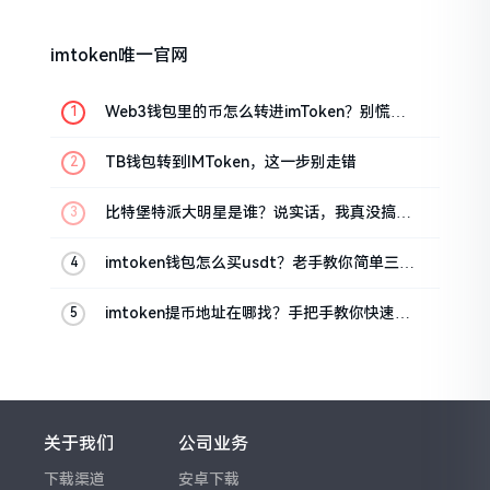
imtoken唯一官网
Web3钱包里的币怎么转进imToken？别慌，
三步搞定
TB钱包转到IMToken，这一步别走错
比特堡特派大明星是谁？说实话，我真没搞明
白
imtoken钱包怎么买usdt？老手教你简单三步
搞定
imtoken提币地址在哪找？手把手教你快速查
看
关于我们
公司业务
下载渠道
安卓下载