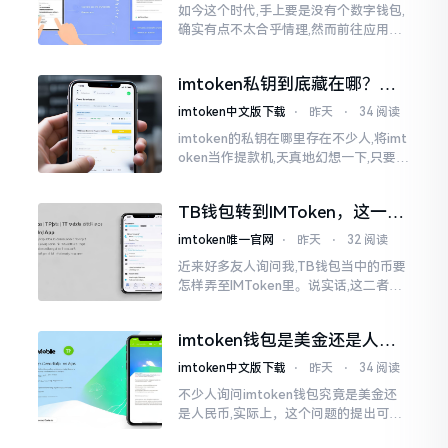
如今这个时代,手上要是没有个数字钱包,
确实有点不太合乎情理,然而前往应用商
店搜索“imtoken”,呈现出来的结果各式
各样,实在是让人头疼不已。有些看起来
imtoken私钥到底藏在哪？别
似乎相似
慌，找对地方才安心
imtoken中文版下载
⋅
昨天
⋅
34 阅读
imtoken的私钥在哪里存在不少人,将imt
oken当作提款机,天真地幻想一下,只要把
密码输入进去了事情就会顺顺利利的。
然而,实际并不如此
TB钱包转到IMToken，这一步
别走错
imtoken唯一官网
⋅
昨天
⋅
32 阅读
近来好多友人询问我,TB钱包当中的币要
怎样弄至IMToken里。说实话,这二者皆
是钱包,并无什么高低贵贱之分,然而在操
作方面的确得细致些。好多人转着转着
imtoken钱包是美金还是人民
就迷糊了
币？其实它是个“多面手”
imtoken中文版下载
⋅
昨天
⋅
34 阅读
不少人询问imtoken钱包究竟是美金还
是人民币,实际上，这个问题的提出可谓
是有些“外行人”的意味了。imtoken根本