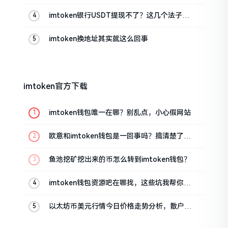
imtoken银行USDT提现不了？这几个法子能
帮你搞定
imtoken换地址其实就这么回事
imtoken官方下载
imtoken钱包唯一在哪？别乱点，小心假网站
欧意和imtoken钱包是一回事吗？搞清楚了再
装钱包
鱼池挖矿挖出来的币怎么转到imtoken钱包？
imtoken钱包资源吧在哪找，这些坑我帮你趟
过
以太坊币美元行情今日价格走势分析，散户如
何避免追涨杀跌被套牢