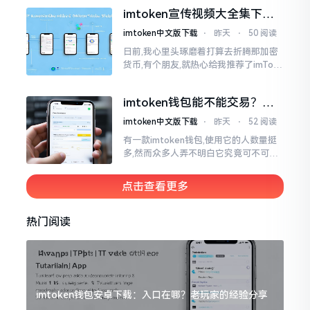
就不会去发行属于自身的货币,它仅仅是
imtoken宣传视频大全集下
一个“钱包”而已
载，新手看完就懂怎么用
imtoken中文版下载
⋅
昨天
⋅
50 阅读
日前,我心里头琢磨着打算去折腾那加密
货币,有个朋友,就热心给我推荐了imTok
en,还着重讲这可是个老资格的钱包哩。
之后,我去到网上搜索了一番,嘿
imtoken钱包能不能交易？一
文说清楚
imtoken中文版下载
⋅
昨天
⋅
52 阅读
有一款imtoken钱包,使用它的人数量挺
多,然而众多人弄不明白它究竟可不可以
进行交易。说实话,此问题问得很实在。
钱包和交易所原本就是不同的事物,像是
点击查看更多
存钱罐与菜市场那般
热门阅读
imtoken钱包安卓下载：入口在哪？老玩家的经验分享