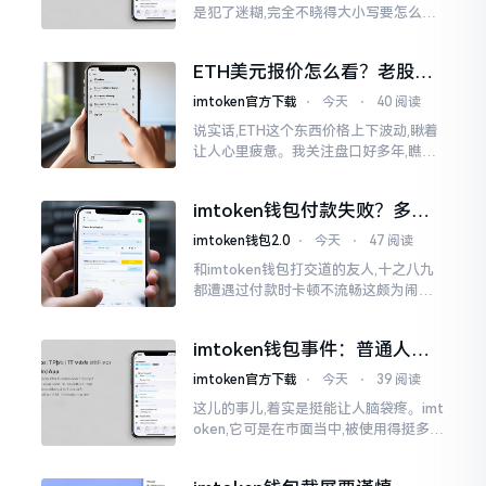
是犯了迷糊,完全不晓得大小写要怎么去
处置。在网络上搜寻了一阵后,发觉各种
各样的写法都有,有的写成IMTOKEN
ETH美元报价怎么看？老股民
手把手教你盯盘
imtoken官方下载
⋅
今天
⋅
40 阅读
说实话,ETH这个东西价格上下波动,瞅着
让人心里疲惫。我关注盘口好多年,瞧见
好多人询问“eth美元报价”,实际上重点并
非价格自身,而是你怎样去看待、如何做
imtoken钱包付款失败？多半
判断。
是这几个原因闹的
imtoken钱包2.0
⋅
今天
⋅
47 阅读
和imtoken钱包打交道的友人,十之八九
都遭遇过付款时卡顿不流畅这颇为闹心
的状况。转账持续许久毫无反应,亦或是
直接弹出红色字体显示报错,情形令人焦
imtoken钱包事件：普通人该
急得连连跺脚。实际上讲
咋办？
imtoken官方下载
⋅
今天
⋅
39 阅读
这儿的事儿,着实是挺能让人脑袋疼。imt
oken,它可是在市面当中,被使用得挺多的
那种钱包。前段时间,它出现了一些状况
咧,好多人的资产,都跟着一块儿晃悠起来