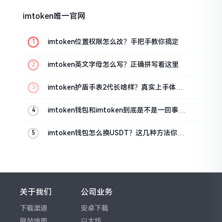
imtoken唯一官网
imtoken位置权限怎么改？手把手教你搞定
imtoken英文字母怎么写？正确拼写看这里
imtoken护盾手表2代长啥样？真实上手体验
分享
imtoken钱包和imtoken到底是不是一回事？
看完就懂了
imtoken钱包怎么换USDT？这几种方法你得
知道
关于我们
公司业务
下载渠道
安卓下载
网站地图
以太坊