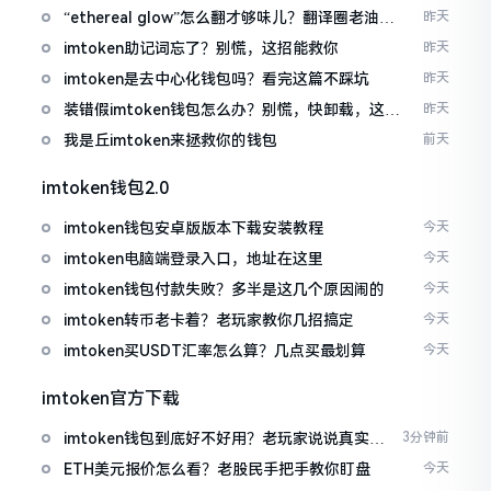
“ethereal glow”怎么翻才够味儿？翻译圈老油条
昨天
的私房话
imtoken助记词忘了？别慌，这招能救你
昨天
imtoken是去中心化钱包吗？看完这篇不踩坑
昨天
装错假imtoken钱包怎么办？别慌，快卸载，这几
昨天
招能救急
我是丘imtoken来拯救你的钱包
前天
imtoken钱包2.0
imtoken钱包安卓版版本下载安装教程
今天
imtoken电脑端登录入口，地址在这里
今天
imtoken钱包付款失败？多半是这几个原因闹的
今天
imtoken转币老卡着？老玩家教你几招搞定
今天
imtoken买USDT汇率怎么算？几点买最划算
今天
imtoken官方下载
imtoken钱包到底好不好用？老玩家说说真实体
3分钟前
验
ETH美元报价怎么看？老股民手把手教你盯盘
今天