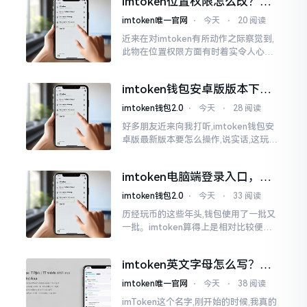
imtoken位置权限怎么改？手
把手教你搞定
imtoken唯一官网
⋅
今天
⋅
20 阅读
近来在对imtoken有所动作之际察觉到,
此物在位置权限方面有时着实令人心生
烦闷之感。开启app之际提示定位出现故
障情况,致使我呈现出一脸茫然不知所措
imtoken钱包安卓版版本下载
的模样
安装教程
imtoken钱包2.0
⋅
今天
⋅
28 阅读
好多朋友近来向我打听,imtoken钱包安
卓版最新版本要怎么操作,说实话,这玩意
儿要是熟练掌握了,还挺方便的。我用它
都快两年了,从1.8版本一直跟到现在的2.
imtoken电脑端登录入口，地
0版本
址在这里
imtoken钱包2.0
⋅
今天
⋅
33 阅读
历经玩币的这些年头,钱包使用了一批又
一批。imtoken算得上是相对比较便于
使用的，在手机上运用起来没有问题,然
而有时想要就着大屏幕瞧瞧资产状况,那
imtoken英文字母怎么写？正
就得去寻觅电脑端的入口。
确拼写看这里
imtoken唯一官网
⋅
今天
⋅
38 阅读
imToken这个名字,刚开始的时候,我真的