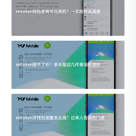
imtoken钱包是哪年出来的？一文给你说清楚
imtoken提不了币？多半是这几件事没处理好
imtoken冷钱包能量怎么搞？过来人告诉你门道