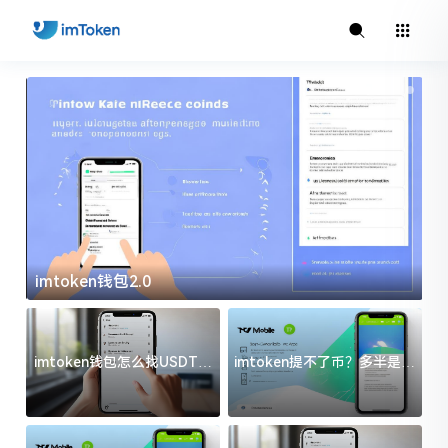
imtoken钱包2.0
i
imtoken钱包怎么找USDT地
imtoken提不了币？多半是这
址？三步搞定不踩坑
几件事没处理好