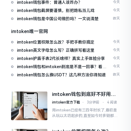
imtoken钱包事件：普通人该咋办？
今天
imtoken钱包截屏要谨慎，别把隐私当儿戏
今天
imtoken钱包是中国公司做的吗？一文说清楚
昨天
imtoken唯一官网
imtoken位置权限怎么改？手把手教你搞定
今天
imtoken英文字母怎么写？正确拼写看这里
今天
imtoken护盾手表2代长啥样？真实上手体验分享
今天
imtoken钱包和imtoken到底是不是一回事？看完
今天
就懂了
imtoken钱包怎么换USDT？这几种方法你得知道
昨天
imtoken钱包到底好不好用？
老玩家说说真实体验
imtoken官方下载
⋅
3分钟前
⋅
4 阅读
用imtoken已经有三四年时长了,最初是
从玩以太坊起步的,直至如今对多链都有
涉及,也可算是个老使用者了,讲真，imto
ken这玩意儿就好像一个数字钱袋子