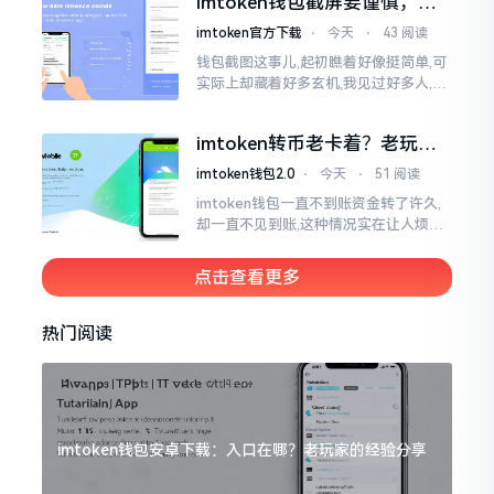
imtoken钱包截屏要谨慎，别
把隐私当儿戏
imtoken官方下载
⋅
今天
⋅
43 阅读
钱包截图这事儿,起初瞧着好像挺简单,可
实际上却藏着好多玄机,我见过好多人,总
随手截钱包画面后,就随便发到朋友圈或
者群聊里,结果账号被盗,资产也没了,要晓
imtoken转币老卡着？老玩家
得
教你几招搞定
imtoken钱包2.0
⋅
今天
⋅
51 阅读
imtoken钱包一直不到账资金转了许久,
却一直不见到账,这种情况实在让人烦躁,
怒火中烧。我刚启用imtoken软件时,就
遇到过类似困扰,那时内心焦急,像被困在
点击查看更多
热锅上的蚂蚁,慌乱无措。
热门阅读
imtoken钱包安卓下载：入口在哪？老玩家的经验分享