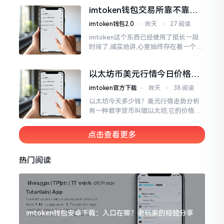
感受产生些许困惑。
imtoken钱包交易所靠不靠
谱？老玩家说说心里话
imtoken钱包2.0
⋅
昨天
⋅
27 阅读
imtoken这个东西已经使用了挺长一段
时间了,诚实地讲,心里始终存在着一个疙
瘩。钱包本身不存在问题,然而交易所那
边就稍微有点让人不放心。今天来谈论
以太坊币美元行情今日价格走
这个事情
势分析，散户如何避免追涨杀
imtoken官方下载
⋅
昨天
⋅
38 阅读
跌被套牢
以太坊今天多少钱？美元行情走势分析
有一种数字货币叫做以太坊,它的价格走
势那叫一个起伏不定,就如同乘坐游乐场
里的过山车一样。每一天,伴随着美元汇
点击查看更多
率出现的一点点波动
热门阅读
imtoken钱包安卓下载：入口在哪？老玩家的经验分享