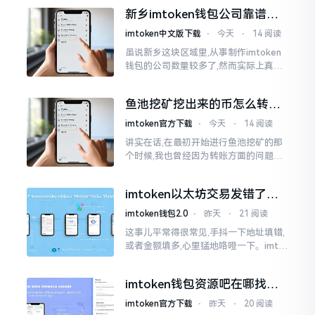
得紧接着的下一秒会扣掉多少手续费。
新乡imtoken钱包公司靠谱
时隔多年
吗？普通人怎么避坑
imtoken中文版下载
⋅
今天
⋅
14 阅读
虽说新乡这块区域里,从事制作imtoken
钱包的公司数量较多了,然而实际上真正
值得信赖靠谱的却没几个。友人先前寻
觅过一家公司,表示那家公司声称能够给
鱼池挖矿挖出来的币怎么转到
予协助进行操作的
imtoken钱包？
imtoken官方下载
⋅
今天
⋅
14 阅读
讲实在话,在最初开始进行鱼池挖矿的那
个时候,我也曾经因为转账方面的问题而
被卡住了好多次。挖出来的矿币堆积在
了鱼池账户之中,看起来的确让人感觉颇
imtoken以太坊交易发错了咋
为畅快
整？取消方法告诉你
imtoken钱包2.0
⋅
昨天
⋅
21 阅读
这事儿平常得很常见,手抖一下地址填错,
或者金额填多,心里猛地咯噔一下。imto
ken里的以太坊那交易,本质乃是一锤子
买卖啊,一旦提交到区块链之上
imtoken钱包资源吧在哪找，
这些坑我帮你趟过
imtoken官方下载
⋅
昨天
⋅
20 阅读