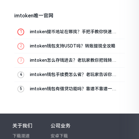
imtoken唯一官网
imtoken提币地址在哪找？手把手教你快速查
看
imtoken钱包支持USDT吗？转账提现全攻略
imtoken怎么存钱进去？老玩家教你把钱转进
钱包
imtoken钱包手续费怎么省？老玩家告诉你几
个实在招
imtoken钱包有借贷功能吗？靠谱不靠谱一文
说清楚
关于我们
公司业务
下载渠道
安卓下载