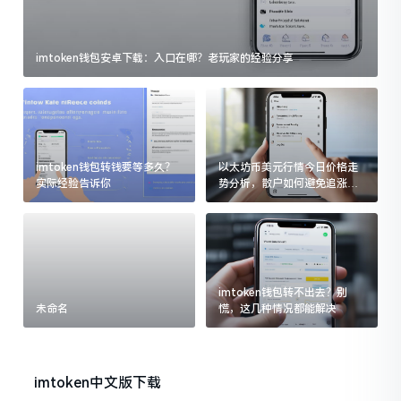
imtoken钱包安卓下载：入口在哪？老玩家的经验分享
imtoken钱包转钱要等多久？
以太坊币美元行情今日价格走
实际经验告诉你
势分析，散户如何避免追涨杀
跌被套牢
imtoken钱包转不出去？别
未命名
慌，这几种情况都能解决
imtoken中文版下载