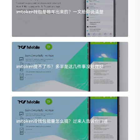
imtoken钱包是哪年出来的？一文给你说清楚
imtoken提不了币？多半是这几件事没处理好
imtoken冷钱包能量怎么搞？过来人告诉你门道