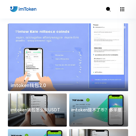
imtoken钱包2.0
i
imtoken钱包怎么找USDT地
imtoken提不了币？多半是这
址？三步搞定不踩坑
几件事没处理好