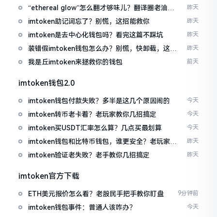
“ethereal glow”怎么翻才够味儿？翻译圈老油条
昨天
的私房话
imtoken助记词忘了？别慌，这招能救你
昨天
imtoken是去中心化钱包吗？看完这篇不踩坑
昨天
装错假imtoken钱包怎么办？别慌，快卸载，这几
昨天
招能救急
我是丘imtoken来拯救你的钱包
前天
imtoken钱包2.0
imtoken钱包付款失败？多半是这几个原因闹的
今天
imtoken转币老卡着？老玩家教你几招搞定
今天
imtoken买USDT汇率怎么算？几点买最划算
今天
imtoken钱包和比特币钱包，谁更安全？老玩家来
昨天
聊聊
imtoken验证老失败？老手教你几招搞定
昨天
imtoken官方下载
ETH美元报价怎么看？老股民手把手教你盯盘
9分钟前
imtoken钱包事件：普通人该咋办？
今天