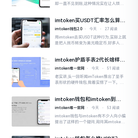
却一直不见到账,这种情况实在让人烦躁,
怒火中烧。我刚启用imtoken软件时,就
遇到过类似困扰,那时内心焦急,像被困在
imtoken买USDT汇率怎么算？
热锅上的蚂蚁,慌乱无措。
几点买最划算
imtoken钱包2.0
⋅
今天
⋅
27 阅读
用imtoken去买USDT这种行为,实际上就
是把人民币转变为美元稳定币,好多人在
首次进行购买时都陷入了困惑状态,界面
之中有着大量的数字,汇率呈现出忽高忽
imtoken护盾手表2代长啥样？
低的状况
真实上手体验分享
imtoken唯一官网
⋅
今天
⋅
51 阅读
老实讲,头一回听闻imToken推出了呈手
表形状的硬件钱包,我着实愣了一下。在c
rypto圈子里,玩硬件钱包的人数量不少,
然而做成手表样式的着实不多见。
imtoken钱包和imtoken到底
是不是一回事？看完就懂了
imtoken唯一官网
⋅
今天
⋅
53 阅读
imtoken钱包与imtoken有不少人向小编
提出了这样的一个疑问,询问其imtoken
钱包与imtoken是不是属于不同一的事
物。而实际上,这二者根本完完全全就是