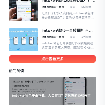
imtoken钱包怎么换USDT？这
同一个物品
几种方法你得知道
imtoken唯一官网
⋅
昨天
⋅
56 阅读
近些日子好多人询问我,imtoken钱包咋
样去换那USDT,讲真的,这般问题问得很
是实在。咱们那些普通之人玩币,最为头
疼之事便是怎样把各类代币换成USDT
imtoken钱包一直转圈打不开
解决办法分享
imtoken唯一官网
⋅
昨天
⋅
49 阅读
imtoken钱包打开转圈好多回我碰到过
这事,真的是惹人厌烦。每次兴冲冲地开
启imtoken,那个圈就开始不住地转呀转,
仿若永远没有尽头一样。针对这种情形,
点击查看更多
大家说法不尽相同
热门阅读
imtoken钱包安卓下载：入口在哪？老玩家的经验分享