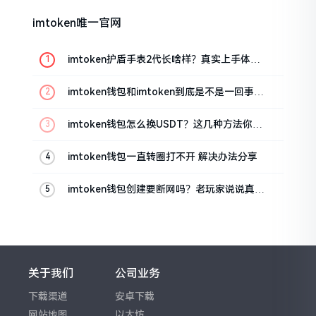
imtoken唯一官网
imtoken护盾手表2代长啥样？真实上手体验
分享
imtoken钱包和imtoken到底是不是一回事？
看完就懂了
imtoken钱包怎么换USDT？这几种方法你得
知道
imtoken钱包一直转圈打不开 解决办法分享
imtoken钱包创建要断网吗？老玩家说说真实
情况
关于我们
公司业务
下载渠道
安卓下载
网站地图
以太坊