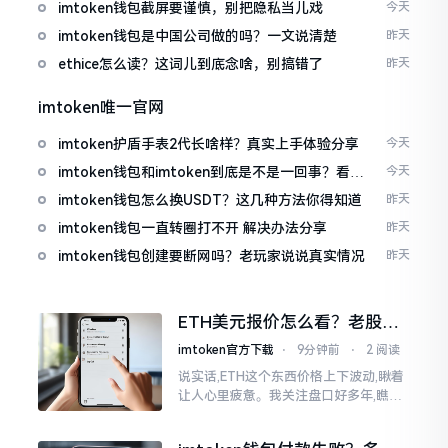
imtoken钱包截屏要谨慎，别把隐私当儿戏
今天
imtoken钱包是中国公司做的吗？一文说清楚
昨天
ethice怎么读？这词儿到底念啥，别搞错了
昨天
imtoken唯一官网
imtoken护盾手表2代长啥样？真实上手体验分享
今天
imtoken钱包和imtoken到底是不是一回事？看完
今天
就懂了
imtoken钱包怎么换USDT？这几种方法你得知道
昨天
imtoken钱包一直转圈打不开 解决办法分享
昨天
imtoken钱包创建要断网吗？老玩家说说真实情况
昨天
ETH美元报价怎么看？老股民
手把手教你盯盘
imtoken官方下载
⋅
9分钟前
⋅
2 阅读
说实话,ETH这个东西价格上下波动,瞅着
让人心里疲惫。我关注盘口好多年,瞧见
好多人询问“eth美元报价”,实际上重点并
非价格自身,而是你怎样去看待、如何做