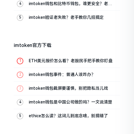
imtoken钱包和比特币钱包，谁更安全？老玩
家来聊聊
imtoken验证老失败？老手教你几招搞定
imtoken官方下载
ETH美元报价怎么看？老股民手把手教你盯盘
imtoken钱包事件：普通人该咋办？
imtoken钱包截屏要谨慎，别把隐私当儿戏
imtoken钱包是中国公司做的吗？一文说清楚
ethice怎么读？这词儿到底念啥，别搞错了