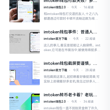
imtoken钱包付款失败？多半
判断。
是这几个原因闹的
imtoken钱包2.0
⋅
今天
⋅
16 阅读
和imtoken钱包打交道的友人,十之八九
都遭遇过付款时卡顿不流畅这颇为闹心
的状况。转账持续许久毫无反应,亦或是
直接弹出红色字体显示报错,情形令人焦
imtoken钱包事件：普通人该
急得连连跺脚。实际上讲
咋办？
imtoken官方下载
⋅
今天
⋅
22 阅读
这儿的事儿,着实是挺能让人脑袋疼。imt
oken,它可是在市面当中,被使用得挺多的
那种钱包。前段时间,它出现了一些状况
咧,好多人的资产,都跟着一块儿晃悠起来
imtoken钱包截屏要谨慎，别
把隐私当儿戏
imtoken官方下载
⋅
今天
⋅
28 阅读
钱包截图这事儿,起初瞧着好像挺简单,可
实际上却藏着好多玄机,我见过好多人,总
随手截钱包画面后,就随便发到朋友圈或
者群聊里,结果账号被盗,资产也没了,要晓
imtoken转币老卡着？老玩家
得
教你几招搞定
imtoken钱包2.0
⋅
今天
⋅
34 阅读
imtoken钱包一直不到账资金转了许久,