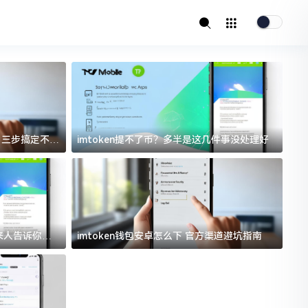
址？三步搞定不踩
imtoken提不了币？多半是这几件事没处理好
i
过来人告诉你门
imtoken钱包安卓怎么下 官方渠道避坑指南