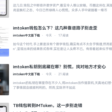
这几日,钱包之中那些许数字资产,着实令人难以安睡。币圈这所在,其
尚呈飘红之态，今日已然绿得人心慌慌。众多人手中紧握着一堆币
imtoken钱包怎么下？这几种靠谱路子别走歪
imtoken中文版下载
⋅
今天
⋅
17 阅读
如今这个时代,手上要是没有个数字钱包,确实有点不太合乎情理,然而前往
n”,呈现出来的结果各式各样,实在是让人头疼不已。有些看起来似乎
imtoken私钥到底藏在哪？别慌，找对地方才安心
imtoken中文版下载
⋅
今天
⋅
21 阅读
imtoken的私钥在哪里存在不少人,将imtoken当作提款机,天真地
了事情就会顺顺利利的。然而,实际并不如此
TB钱包转到IMToken，这一步别走错