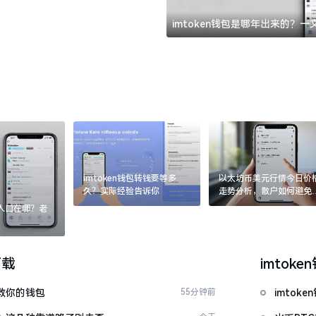
imtoken钱包是哪年出来的？
imtoken钱包转钱要等多
以太坊币美元行情今日价
久？实际经验告诉你
走势分析，散户如何避免
涨杀跌被套牢
：入口在哪？老
下载
imtoke
拯救你的钱包
55分钟前
imto