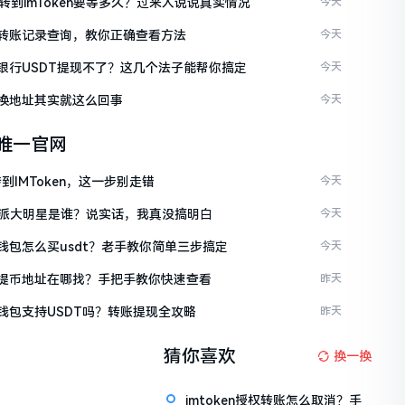
C转到imToken要等多久？过来人说说真实情况
今天
ken转账记录查询，教你正确查看方法
今天
ken银行USDT提现不了？这几个法子能帮你搞定
今天
en换地址其实就这么回事
今天
en唯一官网
到IMToken，这一步别走错
今天
派大明星是谁？说实话，我真没搞明白
今天
en钱包怎么买usdt？老手教你简单三步搞定
今天
ken提币地址在哪找？手把手教你快速查看
昨天
en钱包支持USDT吗？转账提现全攻略
昨天
猜你喜欢
换一换
imtoken授权转账怎么取消？手