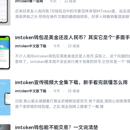
imtoken唯一官网
⋅
今天
⋅
22 阅读
近来好多友人询问我,TB钱包当中的币要怎样弄至IMToken里。说实
高低贵贱之分,然而在操作方面的确得细致些。好多人转着转着就迷糊
imtoken钱包是美金还是人民币？其实它是个“多面手
imtoken中文版下载
⋅
今天
⋅
23 阅读
不少人询问imtoken钱包究竟是美金还是人民币,实际上，这个问题的
意味了。imtoken根本就不会去发行属于自身的货币,它仅仅是一个“
imtoken宣传视频大全集下载，新手看完就懂怎么用
imtoken中文版下载
⋅
今天
⋅
35 阅读
日前,我心里头琢磨着打算去折腾那加密货币,有个朋友,就热心给我推荐了
是个老资格的钱包哩。之后,我去到网上搜索了一番,嘿
imtoken钱包能不能交易？一文说清楚