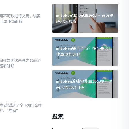
imtoken钱包安卓怎么下 官方渠
究竟可不可以进行交易。说实
道避坑指南
罐与菜市场那般
imtoken提不了币？多半是这几
件事没处理好
,我同样曾因这两者之名而陷
逐渐明晰
imtoken冷钱包能量怎么搞？过
来人告诉你门道
举动,派遣了个不知什么样
”、“独家”
搜索