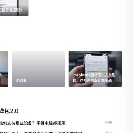
一文给你说清楚
格
imtoken钱包转不出去？别
追
未命名
慌，这几种情况都能解决
n钱包2.0
ken钱包支持哪些设备？手机电脑都能用
今天