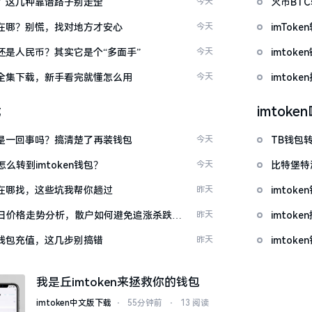
么下？这几种靠谱路子别走歪
今天
火币BT
底藏在哪？别慌，找对地方才安心
今天
imTo
金还是人民币？其实它是个“多面手”
今天
imto
频大全集下载，新手看完就懂怎么用
今天
imtok
载
imtok
钱包是一回事吗？搞清楚了再装钱包
今天
TB钱包转
么转到imtoken钱包？
今天
比特堡特
源吧在哪找，这些坑我帮你趟过
昨天
imtok
日价格走势分析，散户如何避免追涨杀跌被
昨天
imto
en钱包充值，这几步别搞错
昨天
imtok
我是丘imtoken来拯救你的钱包
imtoken中文版下载
⋅
55分钟前
⋅
13 阅读