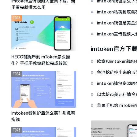
imtoken钱包怎
imtoken宣传视频大全集下载，新
手看完就懂怎么用
imtoken私钥到
TOP3
imtoken钱包是美
imtoken宣传视
imtoken官方下
HECO链提币到imToken怎么操
欧意和imtoken
作？手把手教你轻松完成转账
鱼池挖矿挖出来的币怎
TOP4
imtoken钱包资
以太坊币美元行情今
套牢
苹果手机给imTok
imtoken钱包护盾怎么买？别急着
掏钱
TOP5