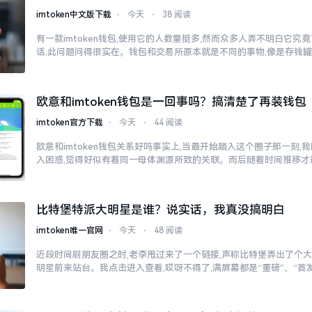
imtoken中文版下载
⋅
今天
⋅
38 阅读
有一款imtoken钱包,使用它的人数量挺多,然而众多人弄不明白它
话,此问题问得很实在。钱包和交易所原本就是不同的事物,像是存钱
欧意和imtoken钱包是一回事吗？搞清楚了再装钱包
imtoken官方下载
⋅
今天
⋅
44 阅读
欧意和imtoken钱包关系好吗事实上,当最开始踏入这个圈子那一刻
入困惑,觉得好似有着同一母体渊源所致的关联。而后随着时间推移才
比特堡特派大明星是谁？说实话，我真没搞明白
imtoken唯一官网
⋅
今天
⋅
48 阅读
近段时间刷朋友圈之时,老李甩过来了一个链接,声称比特堡弄出了个大
明星前来站台。我点击进入查看,哎呀不得了,满屏幕都是“重磅”、“首发