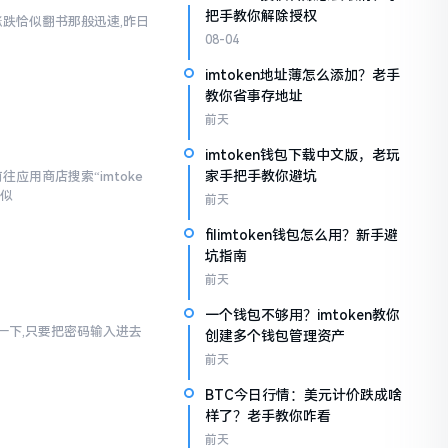
把手教你解除授权
涨跌恰似翻书那般迅速,昨日
08-04
imtoken地址薄怎么添加？老手
教你省事存地址
前天
imtoken钱包下载中文版，老玩
家手把手教你避坑
应用商店搜索“imtoke
相似
前天
filimtoken钱包怎么用？新手避
坑指南
前天
一个钱包不够用？imtoken教你
幻想一下,只要把密码输入进去
创建多个钱包管理资产
前天
BTC今日行情：美元计价跌成啥
样了？老手教你咋看
前天