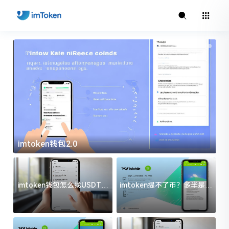
imtoken钱包2.0
i
imtoken钱包怎么找USDT地
imtoken提不了币？多半是这
址？三步搞定不踩坑
几件事没处理好