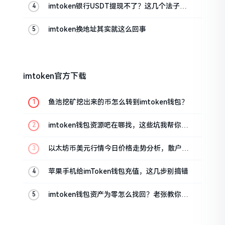
imtoken银行USDT提现不了？这几个法子能
帮你搞定
imtoken换地址其实就这么回事
imtoken官方下载
鱼池挖矿挖出来的币怎么转到imtoken钱包？
imtoken钱包资源吧在哪找，这些坑我帮你趟
过
以太坊币美元行情今日价格走势分析，散户如
何避免追涨杀跌被套牢
苹果手机给imToken钱包充值，这几步别搞错
imtoken钱包资产为零怎么找回？老张教你几
招