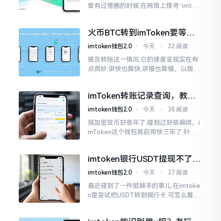
曾有过懵圈的时候,在网络上搜寻“imtok
en钱包下载app网站”,冒出来的链接各式
各样,难以分辨真假,我自己就遭遇过麻烦
火币BTC转到imToken要等多
久？过来人说说真实情况
imtoken钱包2.0
⋅
今天
⋅
32 阅读
提及转账这一情况,它的速度呈现实在有
点微妙,讲快也算快,讲慢也算慢。以我从
火币提取BTC至imToken这件事情来讲,
正常状况下30分钟到2小时就能达成到
imToken转账记录查询，教你
账。可是
正确查看方法
imtoken钱包2.0
⋅
今天
⋅
38 阅读
搞加密货币好些年了,碰到过好些麻烦。i
mToken这个钱包我启用快三年了,针对
转账记录查询这事儿,老是有人前来咨询
官网位置在哪儿。事实上,最初接触之际
imtoken银行USDT提现不了？
我也疑惑过一阵子
这几个法子能帮你搞定
imtoken钱包2.0
⋅
今天
⋅
37 阅读
最近碰到了一件挺棘手的事儿,在imtoke
n里尝试把USDT转到银行卡,可怎么着都
没法成功提现,可以想见,其间是经历了一
阵子的颠折与腾磨。没想到前前后后这