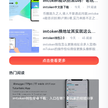
imtoken能识别黑u吗？老玩家
么时长
告诉你真相
imtoken中文版下载
⋅
今天
⋅
39 阅读
币圈混久之人,谁人不曾遇此问题,imtoke
n能否识别黑U?黑U者,实乃来路不正之钱
耳,或涉诈骗关联某一些,或有洗钱相关某
一类,诸多之人害怕收黑U致己惹于麻烦
imtoken换地址其实就这么回
事
imtoken钱包2.0
⋅
今天
⋅
45 阅读
imtoken钱包怎么更换地址众多人觉得i
mToken的操作恰似微信更换头像那般简
便,唯有直接点一下便可轻易完成。可是
实际情形并非这样,imToken的地址是依
点击查看更多
据助记词来生成的,通俗讲
热门阅读
imtoken钱包安卓下载：入口在哪？老玩家的经验分享