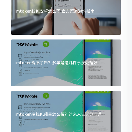
imtoken钱包安卓怎么下 官方渠道避坑指南
imtoken提不了币？多半是这几件事没处理好
imtoken冷钱包能量怎么搞？过来人告诉你门道