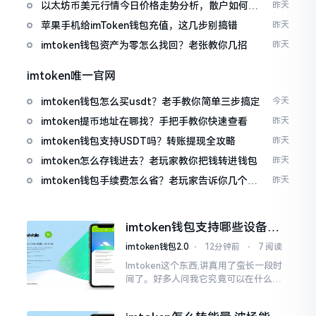
以太坊币美元行情今日价格走势分析，散户如何避
昨天
免追涨杀跌被套牢
苹果手机给imToken钱包充值，这几步别搞错
昨天
imtoken钱包资产为零怎么找回？老张教你几招
昨天
imtoken唯一官网
imtoken钱包怎么买usdt？老手教你简单三步搞定
今天
imtoken提币地址在哪找？手把手教你快速查看
昨天
imtoken钱包支持USDT吗？转账提现全攻略
昨天
imtoken怎么存钱进去？老玩家教你把钱转进钱包
昨天
imtoken钱包手续费怎么省？老玩家告诉你几个实
昨天
在招
imtoken钱包支持哪些设备？
手机电脑都能用
imtoken钱包2.0
⋅
12分钟前
⋅
7 阅读
Imtoken这个东西,讲真用了蛮长一段时
间了。好多人问我它究竟可以在什么设
备上运行,今天就来谈谈这个事情。从手
机这一介面来说,iOS系统跟安卓系统都