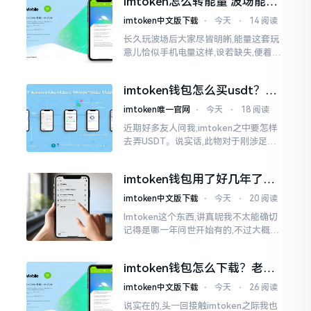
imtoken怎么转能量 波场能量
给予支持
转换教程
imtoken中文版下载
⋅
今天
⋅
14 阅读
长久玩波场后大家尽皆明晰,能量这套玩
意儿恰似手机电量这样,设若缺失,便着实
关乎任何事项也难以做成。不论旨在实
施与波场相关转账特定TRC-20代币之举
imtoken钱包怎么买usdt？老
手教你简单三步搞定
imtoken唯一官网
⋅
今天
⋅
18 阅读
近期好多友人问我,imtoken之中要怎样
去弄USDT。说实话,此物对于刚涉足币
圈之人而言着实有些让人发懵。USDT是
泰达币,跟美元以1:1挂钩
imtoken钱包用了好几年了，
到底多少年了？
imtoken中文版下载
⋅
今天
⋅
20 阅读
Imtoken这个东西,讲真呢我不太能确切
记得是哪一年问世开始有的,不过大概在
2016年、2017年那个时候就开始活跃
变得热门起来了,一直到现如今大概差不
imtoken钱包怎么下载？老用
多快要十年的时间了。
户告诉你靠谱渠道
imtoken中文版下载
⋅
今天
⋅
26 阅读
说实在的,头一回接触imtoken之际我也