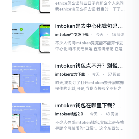
ethice怎么读前些日子有那么个人来问
我ethice该怎么样去读,我当时一下子就
愣住了,卡在那儿说不出话来。这个词瞅
着模样感觉像是ethics（伦理学）,不过
imtoken是去中心化钱包吗？
呢拼写方面却少了一个字母
看完这篇不踩坑
imtoken中文版下载
⋅
今天
⋅
48 阅读
不少人询问imtoken究竟能不能算作去
中心化,咱不拐弯抹角,直接讲结论:它是一
种“不伦不类”的混合形态。私钥诚然是
由你自己掌握在手中,这点确凿无误
imtoken钱包点不开？别慌，
试试这几招
imtoken官方下载
⋅
今天
⋅
57 阅读
昨天,我制订了打开imtoken去开展转账
操作的计划,可是,当我点按那个图标之后,
屏幕就如同陷入死机状态一样,好长一段
时间都木有一丁点反应。我不住地点击
imtoken钱包在哪里下载？老
手教你几招避坑
imtoken钱包2.0
⋅
今天
⋅
43 阅读
不少人寻觅imtoken钱包,实际上是在找
寻那个可装币的“口袋”。这个东西如今
称作imToken,是个老资历的钱包,对以太