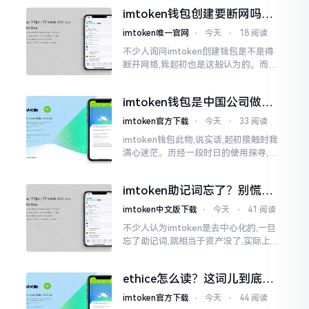
很典型的例子。你去查阅词典
imtoken钱包创建要断网吗？
老玩家说说真实情况
imtoken唯一官网
⋅
今天
⋅
18 阅读
不少人询问imtoken创建钱包是不是得
断开网络,我起初也是这般认为的。而后
使用了好些年才发觉,此种说法略微有些
夸张了。断网创建主要是为了防范中间
imtoken钱包是中国公司做的
人攻击
吗？一文说清楚
imtoken官方下载
⋅
今天
⋅
33 阅读
imtoken钱包此物,说实话,起初接触时我
满心迷茫。历经一段时日的使用探寻,我
才渐渐揭开其面纱,明晰其实际状况。原
来,这款钱包乃中国团队打造,其创始人为
imtoken助记词忘了？别慌，
李鹏
这招能救你
imtoken中文版下载
⋅
今天
⋅
41 阅读
不少人认为imtoken是去中心化的,一旦
忘了助记词,就相当于资产没了,实际上这
笔账不能如此来算,重点在于你的设备是
否还存在。假设你的手机没丢,且一直处
ethice怎么读？这词儿到底念
于网络连接状态
啥，别搞错了
imtoken官方下载
⋅
今天
⋅
44 阅读