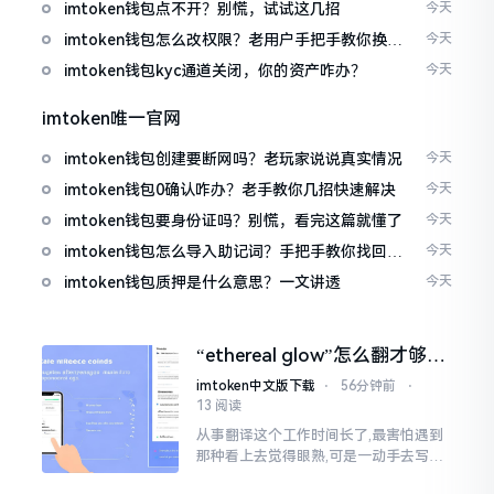
imtoken钱包点不开？别慌，试试这几招
今天
imtoken钱包怎么改权限？老用户手把手教你换主
今天
人
imtoken钱包kyc通道关闭，你的资产咋办？
今天
imtoken唯一官网
imtoken钱包创建要断网吗？老玩家说说真实情况
今天
imtoken钱包0确认咋办？老手教你几招快速解决
今天
imtoken钱包要身份证吗？别慌，看完这篇就懂了
今天
imtoken钱包怎么导入助记词？手把手教你找回资
今天
产
imtoken钱包质押是什么意思？一文讲透
今天
“ethereal glow”怎么翻才够味
儿？翻译圈老油条的私房话
imtoken中文版下载
⋅
56分钟前
⋅
13 阅读
从事翻译这个工作时间长了,最害怕遇到
那种看上去觉得眼熟,可是一动手去写就
毫无头绪的词汇。“etherealglow”就是