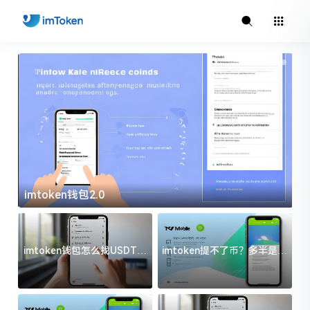
imtoken钱包2.0
i
imtoken钱包怎么找USDT地
imtoken提不了币？多半是这
址？三步搞定不踩坑
几件事没处理好