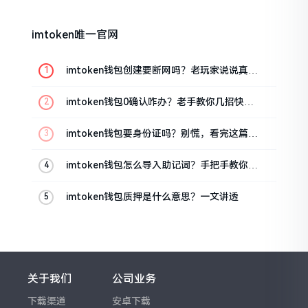
imtoken唯一官网
imtoken钱包创建要断网吗？老玩家说说真实
情况
imtoken钱包0确认咋办？老手教你几招快速
解决
imtoken钱包要身份证吗？别慌，看完这篇就
懂了
imtoken钱包怎么导入助记词？手把手教你找
回资产
imtoken钱包质押是什么意思？一文讲透
关于我们
公司业务
下载渠道
安卓下载