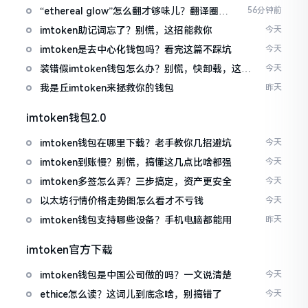
“ethereal glow”怎么翻才够味儿？翻译圈老
56分钟前
油条的私房话
imtoken助记词忘了？别慌，这招能救你
今天
imtoken是去中心化钱包吗？看完这篇不踩坑
今天
装错假imtoken钱包怎么办？别慌，快卸载，这几
今天
招能救急
我是丘imtoken来拯救你的钱包
昨天
imtoken钱包2.0
imtoken钱包在哪里下载？老手教你几招避坑
今天
imtoken到账慢？别慌，搞懂这几点比啥都强
今天
imtoken多签怎么弄？三步搞定，资产更安全
今天
以太坊行情价格走势图怎么看才不亏钱
今天
imtoken钱包支持哪些设备？手机电脑都能用
昨天
imtoken官方下载
imtoken钱包是中国公司做的吗？一文说清楚
今天
ethice怎么读？这词儿到底念啥，别搞错了
今天