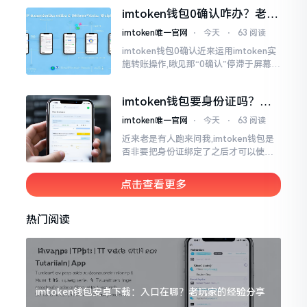
坊、比特币以及各类链上的代币予以支
imtoken钱包0确认咋办？老手
持。
教你几招快速解决
imtoken唯一官网
⋅
今天
⋅
63 阅读
imtoken钱包0确认近来运用imtoken实
施转账操作,瞅见那“0确认”停滞于屏幕之
上,内心着实颇为不是个滋味儿。此玩意
儿恰似前往银行进行排队,前方之人众多,
imtoken钱包要身份证吗？别
你仅有干巴巴等待其一途。
慌，看完这篇就懂了
imtoken唯一官网
⋅
今天
⋅
63 阅读
近来老是有人跑来问我,imtoken钱包是
否非要把身份证绑定了之后才可以使用
呢?起初阶段我也着实感到极为纳闷,随后
历经一番认真细致地琢磨，最终算是搞
点击查看更多
清楚了
热门阅读
imtoken钱包安卓下载：入口在哪？老玩家的经验分享