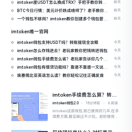
imtoken里USDT怎么换成TRX？手把手教你转成
昨天
波场币
BTC今日行情：美元计价跌成啥样了？老手教你咋
昨天
看
一个钱包不够用？imtoken教你创建多个钱包管理
昨天
资产
imtoken唯一官网
imtoken钱包支持USDT吗？转账提现全攻略
今天
imtoken怎么存钱进去？老玩家教你把钱转进钱包
今天
imtoken钱包手续费怎么省？老玩家告诉你几个实
今天
在招
imtoken钱包有借贷功能吗？靠谱不靠谱一文说清
今天
楚
埃塞俄比亚英语怎么读？教你轻松记住正确发音
今天
imtoken手续费怎么算？转账
和交易所差别大了
imtoken钱包2.0
⋅
18分钟前
⋅
6 阅读
imtoken这款钱包,我已使用好几年,在手
续费方面,着实踩过不少坑。起初使用时,
每次转账,都提心吊胆,完全不知钱究竟扣
在了何处。经后来慢慢深入研究,才终于