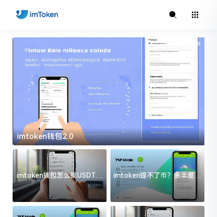
imtoken钱包2.0
i
imtoken钱包怎么找USDT地
imtoken提不了币？多半是这
址？三步搞定不踩坑
几件事没处理好