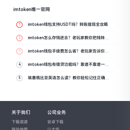
imtoken唯一官网
imtoken钱包支持USDT吗？转账提现全攻略
imtoken怎么存钱进去？老玩家教你把钱转进
钱包
imtoken钱包手续费怎么省？老玩家告诉你几
个实在招
imtoken钱包有借贷功能吗？靠谱不靠谱一文
说清楚
埃塞俄比亚英语怎么读？教你轻松记住正确发
音
关于我们
公司业务
下载渠道
安卓下载
网站地图
以太坊