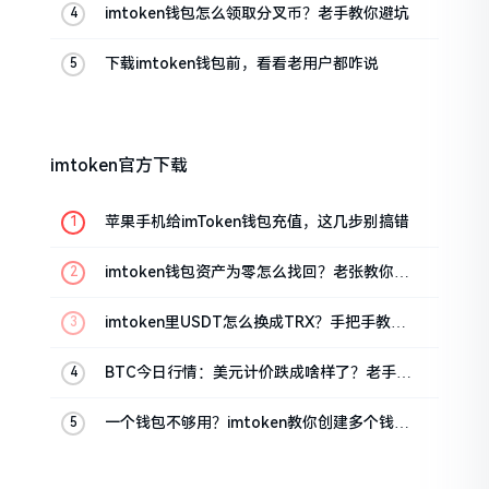
imtoken钱包怎么领取分叉币？老手教你避坑
下载imtoken钱包前，看看老用户都咋说
imtoken官方下载
苹果手机给imToken钱包充值，这几步别搞错
imtoken钱包资产为零怎么找回？老张教你几
招
imtoken里USDT怎么换成TRX？手把手教你
转成波场币
BTC今日行情：美元计价跌成啥样了？老手教
你咋看
一个钱包不够用？imtoken教你创建多个钱包
管理资产