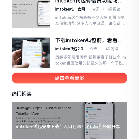
imtoken钱包有借贷功能吗？
靠谱不靠谱一文说清楚
imtoken唯一官网
⋅
今天
⋅
45 阅读
imToken这个东西有不少人在用,然而提
及借贷功能,好多人心里没谱。说实话,im
Token自身是个钱包,并非银行,它不会直
接发放贷款。它里面接入了一些DeFi协
下载imtoken钱包前，看看老
议
用户都咋说
imtoken钱包2.0
⋅
今天
⋅
43 阅读
历经多年玩币历程,钱包更换了好些个,im
token当属使用时长最久的那一个了说实
话,有关imtoken钱包app的下载这一情
况
点击查看更多
热门阅读
imtoken钱包安卓下载：入口在哪？老玩家的经验分享