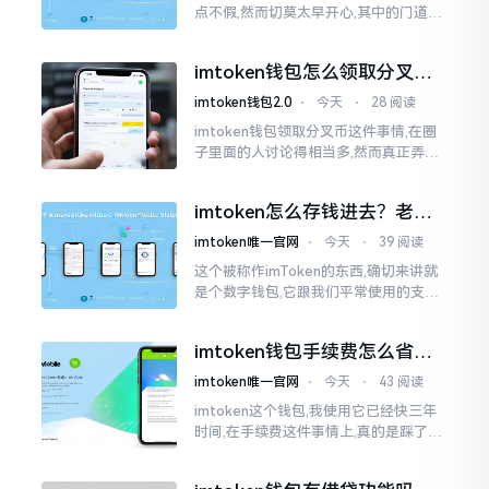
点不假,然而切莫太早开心,其中的门道是
相当多的。好多人觉得装上了钱包就能
够随意进行转账操作,可结果要么是手续
imtoken钱包怎么领取分叉
费高得主子心疼
币？老手教你避坑
imtoken钱包2.0
⋅
今天
⋅
28 阅读
imtoken钱包领取分叉币这件事情,在圈
子里面的人讨论得相当多,然而真正弄明
白的人并没有几个。分叉币实际上就是
从原链fork出来的新的币种
imtoken怎么存钱进去？老玩
家教你把钱转进钱包
imtoken唯一官网
⋅
今天
⋅
39 阅读
这个被称作imToken的东西,确切来讲就
是个数字钱包,它跟我们平常使用的支付
宝、微信有所不同,其本身没办法直接进
行“充值”。好多人在初次接触玩弄它的
imtoken钱包手续费怎么省？
时候都会陷入困惑
老玩家告诉你几个实在招
imtoken唯一官网
⋅
今天
⋅
43 阅读
imtoken这个钱包,我使用它已经快三年
时间,在手续费这件事情上,真的是踩了好
多坑。刚开始的那段时间,每次进行转账
的时候,都会心疼得一直嘬牙花子