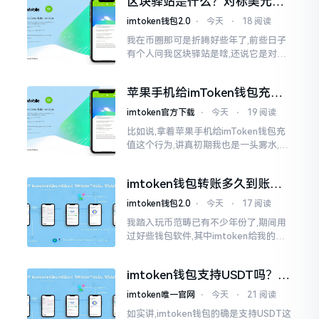
区块驿站是什么？对标美元的
明白
ETH到底咋回事
imtoken钱包2.0
⋅
今天
⋅
18 阅读
我在币圈那可是折腾好些年了,前些日子
有个人问我区块驿站是啥,还说它是对标
美元的ETH,说实在的,刚开始的时候我也
犯难,这词听起来可挺吓人的。之后我翻
苹果手机给imToken钱包充
找了些资料
值，这几步别搞错
imtoken官方下载
⋅
今天
⋅
19 阅读
比如说,拿着苹果手机给imToken钱包充
值这个行为,讲真初期我也是一头雾水,搞
不清楚状况。在安卓系统上,简单直接复
制地址便大功告成,然而到了iPhone这儿
imtoken钱包转账多久到账？
一文说清楚
imtoken钱包2.0
⋅
今天
⋅
17 阅读
我踏入玩币范畴已有不少年份了,期间用
过好些钱包软件,其中imtoken给我的整
体感受还算过得去。然而,它有个小毛病,
就是交易时,确认时间常常不太稳
imtoken钱包支持USDT吗？转
账提现全攻略
imtoken唯一官网
⋅
今天
⋅
21 阅读
如实讲,imtoken钱包的确是支持USDT这