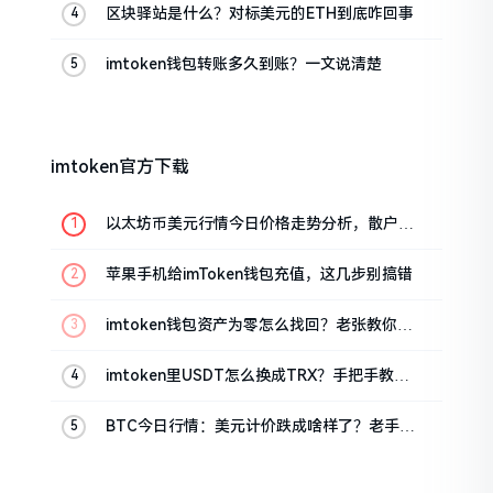
区块驿站是什么？对标美元的ETH到底咋回事
imtoken钱包转账多久到账？一文说清楚
imtoken官方下载
以太坊币美元行情今日价格走势分析，散户如
何避免追涨杀跌被套牢
苹果手机给imToken钱包充值，这几步别搞错
imtoken钱包资产为零怎么找回？老张教你几
招
imtoken里USDT怎么换成TRX？手把手教你
转成波场币
BTC今日行情：美元计价跌成啥样了？老手教
你咋看