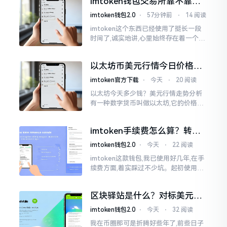
imtoken钱包交易所靠不靠
谱？老玩家说说心里话
imtoken钱包2.0
⋅
57分钟前
⋅
14 阅读
imtoken这个东西已经使用了挺长一段
时间了,诚实地讲,心里始终存在着一个疙
瘩。钱包本身不存在问题,然而交易所那
边就稍微有点让人不放心。今天来谈论
以太坊币美元行情今日价格走
这个事情
势分析，散户如何避免追涨杀
imtoken官方下载
⋅
今天
⋅
20 阅读
跌被套牢
以太坊今天多少钱？美元行情走势分析
有一种数字货币叫做以太坊,它的价格走
势那叫一个起伏不定,就如同乘坐游乐场
里的过山车一样。每一天,伴随着美元汇
imtoken手续费怎么算？转账
率出现的一点点波动
和交易所差别大了
imtoken钱包2.0
⋅
今天
⋅
22 阅读
imtoken这款钱包,我已使用好几年,在手
续费方面,着实踩过不少坑。起初使用时,
每次转账,都提心吊胆,完全不知钱究竟扣
在了何处。经后来慢慢深入研究,才终于
区块驿站是什么？对标美元的
明白
ETH到底咋回事
imtoken钱包2.0
⋅
今天
⋅
32 阅读
我在币圈那可是折腾好些年了,前些日子