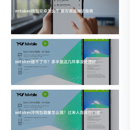
imtoken钱包安卓怎么下 官方渠道避坑指南
imtoken提不了币？多半是这几件事没处理好
imtoken冷钱包能量怎么搞？过来人告诉你门道