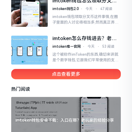
imtoken钱包怎么领取分叉
费高得主子心疼
币？老手教你避坑
imtoken钱包2.0
⋅
今天
⋅
47 阅读
imtoken钱包领取分叉币这件事情,在圈
子里面的人讨论得相当多,然而真正弄明
白的人并没有几个。分叉币实际上就是
从原链fork出来的新的币种
imtoken怎么存钱进去？老玩
家教你把钱转进钱包
imtoken唯一官网
⋅
今天
⋅
53 阅读
这个被称作imToken的东西,确切来讲就
是个数字钱包,它跟我们平常使用的支付
宝、微信有所不同,其本身没办法直接进
行“充值”。好多人在初次接触玩弄它的
点击查看更多
时候都会陷入困惑
热门阅读
imtoken钱包安卓下载：入口在哪？老玩家的经验分享