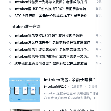
imtoken钱包资产为零怎么找回？老张教你几招
今天
imtoken里USDT怎么换成TRX？手把手教你转成
昨天
波场币
BTC今日行情：美元计价跌成啥样了？老手教你咋
昨天
看
imtoken唯一官网
imtoken钱包支持USDT吗？转账提现全攻略
今天
imtoken怎么存钱进去？老玩家教你把钱转进钱包
今天
imtoken钱包手续费怎么省？老玩家告诉你几个实
今天
在招
imtoken钱包有借贷功能吗？靠谱不靠谱一文说清
今天
楚
埃塞俄比亚英语怎么读？教你轻松记住正确发音
今天
imtoken钱包U余额长啥样？截
图这样看
imtoken钱包2.0
⋅
2分钟前
⋅
3 阅读
imtoken这款存在应用,使用过的个体都
心知肚明,它展示的界面极为简约。可是,
U余额的那个部分偶尔会致使人们的视觉
感受产生些许困惑。