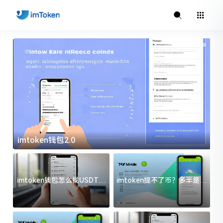
imtoken钱包2.0
i
imtoken钱包怎么找USDT地
imtoken提不了币？多半是这
址？三步搞定不踩坑
几件事没处理好