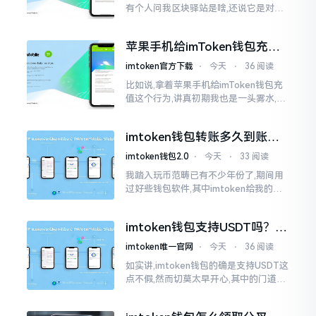
有个人问我区块驿站是啥,还说它是对标
美元的ETH,说实在的,刚开始的时候我也
犯难,这词听起来可挺吓人的。之后我翻
苹果手机给imToken钱包充
找了些资料
值，这几步别搞错
imtoken官方下载
⋅
今天
⋅
36 阅读
比如说,拿着苹果手机给imToken钱包充
值这个行为,讲真初期我也是一头雾水,搞
不清楚状况。在安卓系统上,简单直接复
制地址便大功告成,然而到了iPhone这儿
imtoken钱包转账多久到账？
一文说清楚
imtoken钱包2.0
⋅
今天
⋅
33 阅读
我踏入玩币范畴已有不少年份了,期间用
过好些钱包软件,其中imtoken给我的整
体感受还算过得去。然而,它有个小毛病,
就是交易时,确认时间常常不太稳
imtoken钱包支持USDT吗？转
账提现全攻略
imtoken唯一官网
⋅
今天
⋅
36 阅读
如实讲,imtoken钱包的确是支持USDT这
点不假,然而切莫太早开心,其中的门道是
相当多的。好多人觉得装上了钱包就能
够随意进行转账操作,可结果要么是手续