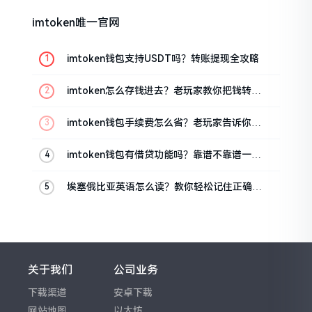
imtoken唯一官网
imtoken钱包支持USDT吗？转账提现全攻略
imtoken怎么存钱进去？老玩家教你把钱转进
钱包
imtoken钱包手续费怎么省？老玩家告诉你几
个实在招
imtoken钱包有借贷功能吗？靠谱不靠谱一文
说清楚
埃塞俄比亚英语怎么读？教你轻松记住正确发
音
关于我们
公司业务
下载渠道
安卓下载
网站地图
以太坊