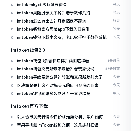
imtokenkycb级认证要多久
今天
imtoken风险提示关不掉？老手教你几招
今天
imtoken怎么转出去？几步搞定不踩坑
昨天
imtoken钱包官方网址app下载入口在哪
昨天
imtoken钱包下载中文版，老玩家手把手教你避坑
昨天
imtoken钱包2.0
imtoken钱包U余额长啥样？截图这样看
2分钟前
imtoken钱包交易所靠不靠谱？老玩家说说心
57分钟前
里话
imtoken手续费怎么算？转账和交易所差别大了
今天
区块驿站是什么？对标美元的ETH到底咋回事
今天
imtoken钱包转账多久到账？一文说清楚
今天
imtoken官方下载
以太坊币美元行情今日价格走势分析，散户如何避
今天
免追涨杀跌被套牢
苹果手机给imToken钱包充值，这几步别搞错
今天