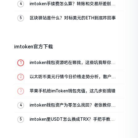
imtoken手续费怎么算？转账和交易所差别大
了
区块驿站是什么？对标美元的ETH到底咋回事
imtoken官方下载
imtoken钱包资源吧在哪找，这些坑我帮你趟
过
以太坊币美元行情今日价格走势分析，散户如
何避免追涨杀跌被套牢
苹果手机给imToken钱包充值，这几步别搞错
imtoken钱包资产为零怎么找回？老张教你几
招
imtoken里USDT怎么换成TRX？手把手教你
转成波场币