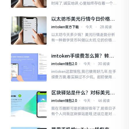
时间了,诚实地讲,心里始终存在着一个疙
瘩。钱包本身不存在问题,然而交易所那
边就稍微有点让人不放心。今天来谈论
以太坊币美元行情今日价格走
这个事情
势分析，散户如何避免追涨杀
imtoken官方下载
⋅
今天
⋅
28 阅读
跌被套牢
以太坊今天多少钱？美元行情走势分析
有一种数字货币叫做以太坊,它的价格走
势那叫一个起伏不定,就如同乘坐游乐场
里的过山车一样。每一天,伴随着美元汇
imtoken手续费怎么算？转账
率出现的一点点波动
和交易所差别大了
imtoken钱包2.0
⋅
今天
⋅
30 阅读
imtoken这款钱包,我已使用好几年,在手
续费方面,着实踩过不少坑。起初使用时,
每次转账,都提心吊胆,完全不知钱究竟扣
在了何处。经后来慢慢深入研究,才终于
区块驿站是什么？对标美元的
明白
ETH到底咋回事
imtoken钱包2.0
⋅
今天
⋅
46 阅读
我在币圈那可是折腾好些年了,前些日子
有个人问我区块驿站是啥,还说它是对标
美元的ETH,说实在的,刚开始的时候我也
犯难,这词听起来可挺吓人的。之后我翻