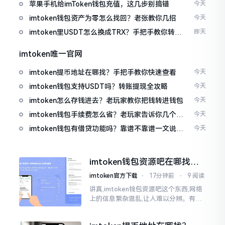
免追涨杀跌被套牢
苹果手机给imToken钱包充值，这几步别搞错
今天
imtoken钱包资产为零怎么找回？老张教你几招
今天
imtoken里USDT怎么换成TRX？手把手教你转成
昨天
波场币
imtoken唯一官网
imtoken提币地址在哪找？手把手教你快速查看
今天
imtoken钱包支持USDT吗？转账提现全攻略
今天
imtoken怎么存钱进去？老玩家教你把钱转进钱包
今天
imtoken钱包手续费怎么省？老玩家告诉你几个实
今天
在招
imtoken钱包有借贷功能吗？靠谱不靠谱一文说清
今天
楚
imtoken钱包资源吧在哪找，
这些坑我帮你趟过
imtoken官方下载
⋅
17分钟前
⋅
9 阅读
讲真,imtoken钱包资源吧这个东西,网络
上的信息繁杂混乱,让人难以分辨。有的
人声称那是官方途径,有的人则表示是第
三方进行的搬运。倘若找对了资源