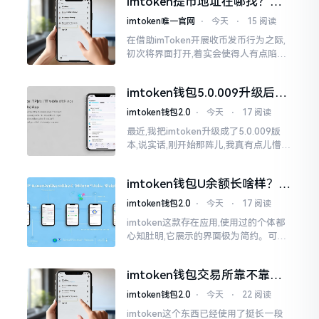
imtoken提币地址在哪找？手
把手教你快速查看
imtoken唯一官网
⋅
今天
⋅
15 阅读
在借助imToken开展收币发币行为之际,
初次将界面打开,着实会使得人有点陷入
发懵的状态,那密密麻麻的按钮,多得以至
于如同迷宫一样。好多人纷纷询问我
imtoken钱包5.0.009升级后咋
用？老用户实测分享
imtoken钱包2.0
⋅
今天
⋅
17 阅读
最近,我把imtoken升级成了5.0.009版
本,说实话,刚开始那阵儿,我真有点儿懵,
整个界面变了,布局也重新排了,结果我想
找某些东西时,得绕两圈才能找到
imtoken钱包U余额长啥样？截
图这样看
imtoken钱包2.0
⋅
今天
⋅
17 阅读
imtoken这款存在应用,使用过的个体都
心知肚明,它展示的界面极为简约。可是,
U余额的那个部分偶尔会致使人们的视觉
感受产生些许困惑。
imtoken钱包交易所靠不靠
谱？老玩家说说心里话
imtoken钱包2.0
⋅
今天
⋅
22 阅读
imtoken这个东西已经使用了挺长一段