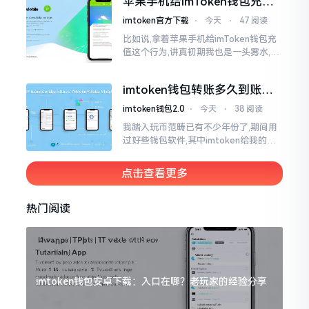
苹果手机给imToken钱包充
找了些资料
值，这几步别搞错
imtoken官方下载
⋅
今天
⋅
47 阅读
比如说,拿着苹果手机给imToken钱包充
值这个行为,讲真初期我也是一头雾水,搞
不清楚状况。在安卓系统上,简单直接复
制地址便大功告成,然而到了iPhone这儿
imtoken钱包转账多久到账？
一文说清楚
imtoken钱包2.0
⋅
今天
⋅
38 阅读
我踏入玩币范畴已有不少年份了,期间用
过好些钱包软件,其中imtoken给我的整
体感受还算过得去。然而,它有个小毛病,
就是交易时,确认时间常常不太稳
点击查看更多
热门阅读
imtoken钱包安卓下载：入口在哪？老玩家的经验分享