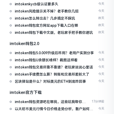
imtokenkycb级认证要多久
今天
imtoken风险提示关不掉？老手教你几招
今天
imtoken怎么转出去？几步搞定不踩坑
昨天
imtoken钱包官方网址app下载入口在哪
昨天
imtoken钱包下载中文版，老玩家手把手教你避坑
昨天
imtoken钱包2.0
imtoken钱包5.0.009升级后咋用？老用户实测分享
今天
imtoken钱包U余额长啥样？截图这样看
今天
imtoken钱包交易所靠不靠谱？老玩家说说心里话
今天
imtoken手续费怎么算？转账和交易所差别大了
今天
区块驿站是什么？对标美元的ETH到底咋回事
今天
imtoken官方下载
imtoken钱包资源吧在哪找，这些坑我帮你趟
17分钟前
过
以太坊币美元行情今日价格走势分析，散户如何避
今天