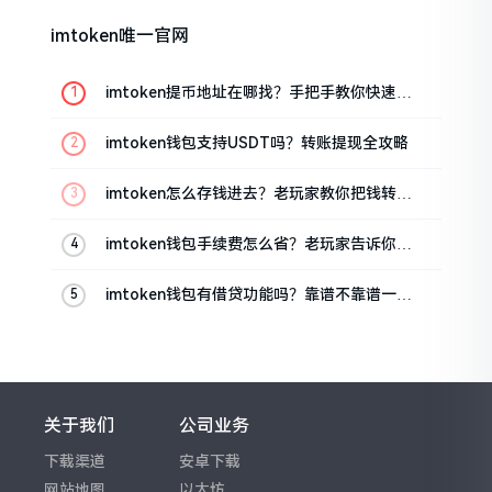
imtoken唯一官网
imtoken提币地址在哪找？手把手教你快速查
看
imtoken钱包支持USDT吗？转账提现全攻略
imtoken怎么存钱进去？老玩家教你把钱转进
钱包
imtoken钱包手续费怎么省？老玩家告诉你几
个实在招
imtoken钱包有借贷功能吗？靠谱不靠谱一文
说清楚
关于我们
公司业务
下载渠道
安卓下载
网站地图
以太坊