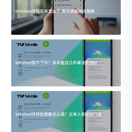
imtoken钱包安卓怎么下 官方渠道避坑指南
imtoken提不了币？多半是这几件事没处理好
imtoken冷钱包能量怎么搞？过来人告诉你门道