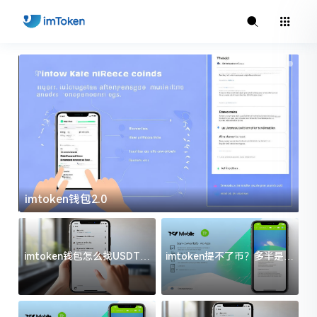
imtoken钱包2.0
i
imtoken钱包怎么找USDT地
imtoken提不了币？多半是这
址？三步搞定不踩坑
几件事没处理好