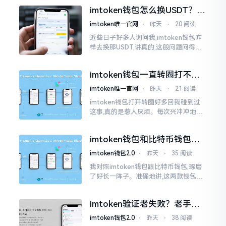
物。而实际上,这二者根本完完全全就是
imtoken钱包怎么换USDT？这
同一个物品
几种方法你得知道
imtoken唯一官网
⋅
昨天
⋅
20 阅读
近些日子好多人询问我,imtoken钱包咋
样去换那USDT,讲真的,这般问题问得很
是实在。咱们那些普通之人玩币,最为头
疼之事便是怎样把各类代币换成USDT
imtoken钱包一直转圈打不开
解决办法分享
imtoken唯一官网
⋅
昨天
⋅
21 阅读
imtoken钱包打开转圈好多回我碰到过
这事,真的是惹人厌烦。每次兴冲冲地开
启imtoken,那个圈就开始不住地转呀转,
仿若永远没有尽头一样。针对这种情形,
imtoken钱包和比特币钱包，
大家说法不尽相同
谁更安全？老玩家来聊聊
imtoken钱包2.0
⋅
昨天
⋅
35 阅读
我对照imtoken钱包跟比特币钱包,琢磨
了好长一阵子。准确地讲,这两款钱包我
都用过,它们各有独特特性。imtoken是
多链钱包,能支持多种数字货币,界面设计
imtoken验证老失败？老手教
挺美观
你几招搞定
imtoken钱包2.0
⋅
昨天
⋅
38 阅读