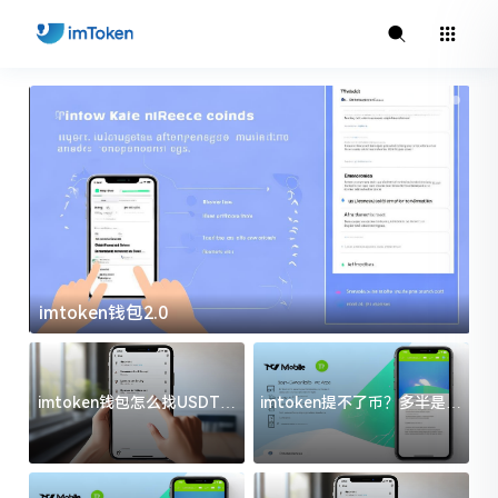
imtoken钱包2.0
i
imtoken钱包怎么找USDT地
imtoken提不了币？多半是这
址？三步搞定不踩坑
几件事没处理好