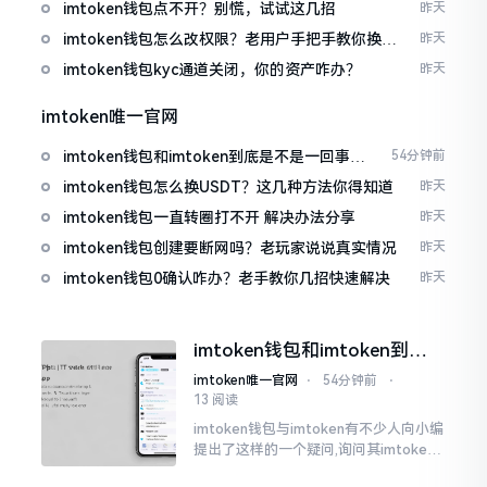
imtoken钱包点不开？别慌，试试这几招
昨天
imtoken钱包怎么改权限？老用户手把手教你换主
昨天
人
imtoken钱包kyc通道关闭，你的资产咋办？
昨天
imtoken唯一官网
imtoken钱包和imtoken到底是不是一回事？
54分钟前
看完就懂了
imtoken钱包怎么换USDT？这几种方法你得知道
昨天
imtoken钱包一直转圈打不开 解决办法分享
昨天
imtoken钱包创建要断网吗？老玩家说说真实情况
昨天
imtoken钱包0确认咋办？老手教你几招快速解决
昨天
imtoken钱包和imtoken到底
是不是一回事？看完就懂了
imtoken唯一官网
⋅
54分钟前
⋅
13 阅读
imtoken钱包与imtoken有不少人向小编
提出了这样的一个疑问,询问其imtoken
钱包与imtoken是不是属于不同一的事