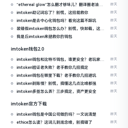
“ethereal glow”怎么翻才够味儿？翻译圈老油条
昨天
的私房话
imtoken助记词忘了？别慌，这招能救你
昨天
imtoken是去中心化钱包吗？看完这篇不踩坑
昨天
装错假imtoken钱包怎么办？别慌，快卸载，这几
昨天
招能救急
我是丘imtoken来拯救你的钱包
前天
imtoken钱包2.0
imtoken钱包和比特币钱包，谁更安全？老玩家来
昨天
聊聊
imtoken验证老失败？老手教你几招搞定
昨天
imtoken钱包在哪里下载？老手教你几招避坑
昨天
imtoken到账慢？别慌，搞懂这几点比啥都强
昨天
imtoken多签怎么弄？三步搞定，资产更安全
昨天
imtoken官方下载
imtoken钱包是中国公司做的吗？一文说清楚
昨天
ethice怎么读？这词儿到底念啥，别搞错了
昨天