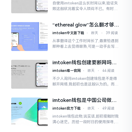
自使用imtoken这么长时间以来,验证失
败这般状况着实令人烦闷不已。有时急
切地想要进行转账操作,却偏偏卡在验证
那一流程环节,致使整个人的状态都低落
“ethereal glow”怎么翻才够味
至极点。
儿？翻译圈老油条的私房话
imtoken中文版下载
⋅
昨天
⋅
39 阅读
从事翻译这个工作时间长了,最害怕遇到
那种看上去觉得眼熟,可是一动手去写就
毫无头绪的词汇。“etherealglow”就是
很典型的例子。你去查阅词典
imtoken钱包创建要断网吗？
老玩家说说真实情况
imtoken唯一官网
⋅
昨天
⋅
44 阅读
不少人询问imtoken创建钱包是不是得
断开网络,我起初也是这般认为的。而后
使用了好些年才发觉,此种说法略微有些
夸张了。断网创建主要是为了防范中间
imtoken钱包是中国公司做的
人攻击
吗？一文说清楚
imtoken官方下载
⋅
昨天
⋅
49 阅读
imtoken钱包此物,说实话,起初接触时我
满心迷茫。历经一段时日的使用探寻,我
才渐渐揭开其面纱,明晰其实际状况。原