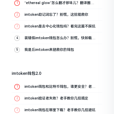
“ethereal glow”怎么翻才够味儿？翻译圈老
油条的私房话
imtoken助记词忘了？别慌，这招能救你
imtoken是去中心化钱包吗？看完这篇不踩坑
装错假imtoken钱包怎么办？别慌，快卸载，
这几招能救急
我是丘imtoken来拯救你的钱包
imtoken钱包2.0
imtoken钱包和比特币钱包，谁更安全？老玩
家来聊聊
imtoken验证老失败？老手教你几招搞定
imtoken钱包在哪里下载？老手教你几招避坑