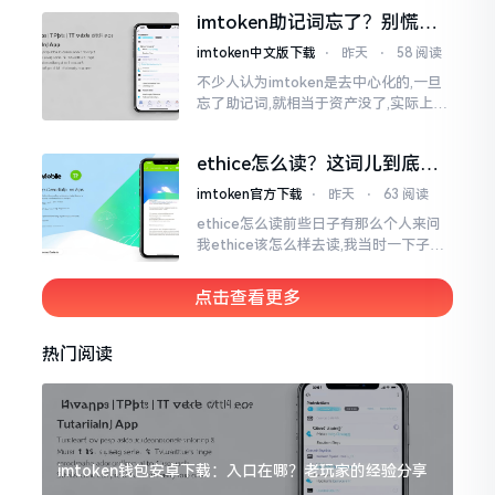
来,这款钱包乃中国团队打造,其创始人为
imtoken助记词忘了？别慌，
李鹏
这招能救你
imtoken中文版下载
⋅
昨天
⋅
58 阅读
不少人认为imtoken是去中心化的,一旦
忘了助记词,就相当于资产没了,实际上这
笔账不能如此来算,重点在于你的设备是
否还存在。假设你的手机没丢,且一直处
ethice怎么读？这词儿到底念
于网络连接状态
啥，别搞错了
imtoken官方下载
⋅
昨天
⋅
63 阅读
ethice怎么读前些日子有那么个人来问
我ethice该怎么样去读,我当时一下子就
愣住了,卡在那儿说不出话来。这个词瞅
着模样感觉像是ethics（伦理学）,不过
点击查看更多
呢拼写方面却少了一个字母
热门阅读
imtoken钱包安卓下载：入口在哪？老玩家的经验分享