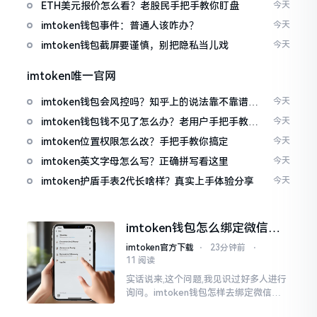
ETH美元报价怎么看？老股民手把手教你盯盘
今天
imtoken钱包事件：普通人该咋办？
今天
imtoken钱包截屏要谨慎，别把隐私当儿戏
今天
imtoken唯一官网
imtoken钱包会风控吗？知乎上的说法靠不靠谱，
今天
老币民告诉你
imtoken钱包钱不见了怎么办？老用户手把手教你
今天
找回
imtoken位置权限怎么改？手把手教你搞定
今天
imtoken英文字母怎么写？正确拼写看这里
今天
imtoken护盾手表2代长啥样？真实上手体验分享
今天
imtoken钱包怎么绑定微信？
答案可能让你失望
imtoken官方下载
⋅
23分钟前
⋅
11 阅读
实话说来,这个问题,我见识过好多人进行
询问。imtoken钱包怎样去绑定微信呢?
答案是极为简单的,那便是绑不上。我方