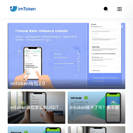
imtoken钱包2.0
i
imtoken钱包怎么找USDT地
imtoken提不了币？多半是这
址？三步搞定不踩坑
几件事没处理好