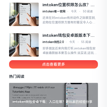
ken这玩意儿就好像一个数字钱袋子
imtoken位置权限怎么改？手
把手教你搞定
imtoken唯一官网
⋅
今天
⋅
50 阅读
近来在对imtoken有所动作之际察觉到,
此物在位置权限方面有时着实令人心生
烦闷之感。开启app之际提示定位出现故
障情况,致使我呈现出一脸茫然不知所措
imtoken钱包安卓版版本下载
的模样
安装教程
imtoken钱包2.0
⋅
今天
⋅
55 阅读
好多朋友近来向我打听,imtoken钱包安
卓版最新版本要怎么操作,说实话,这玩意
儿要是熟练掌握了,还挺方便的。我用它
都快两年了,从1.8版本一直跟到现在的2.
点击查看更多
0版本
热门阅读
imtoken钱包安卓下载：入口在哪？老玩家的经验分享