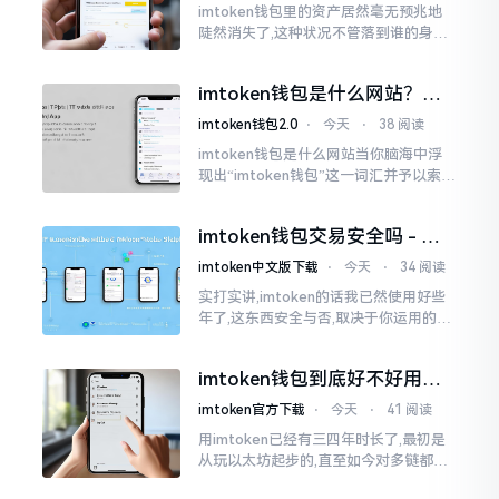
imtoken钱包里的资产居然毫无预兆地
陡然消失了,这种状况不管落到谁的身上,
只怕都会心急如焚。我有个朋友就在前
些日子碰到了这样的事,当他满心忐忑地
imtoken钱包是什么网站？一
打开钱包查看时
文说清楚这玩意
imtoken钱包2.0
⋅
今天
⋅
38 阅读
imtoken钱包是什么网站当你脑海中浮
现出“imtoken钱包”这一词汇并予以索求
之时,内心所想往往不外乎“此物究竟是何
种平台”。事实上,初次听闻imtoken之际,
imtoken钱包交易安全吗 - 老
我也曾短暂错愕
用户的一些心里话
imtoken中文版下载
⋅
今天
⋅
34 阅读
实打实讲,imtoken的话我已然使用好些
年了,这东西安全与否,取决于你运用的方
式。钱包自身不存在问题,然而众多人之
所以失败,在于贪图便宜以及偷懒。我目
imtoken钱包到底好不好用？
睹过非常多的人
老玩家说说真实体验
imtoken官方下载
⋅
今天
⋅
41 阅读
用imtoken已经有三四年时长了,最初是
从玩以太坊起步的,直至如今对多链都有
涉及,也可算是个老使用者了,讲真，imto