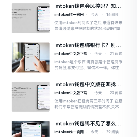
才未信,经历了好长一段时间的反复尝
imtoken钱包会风控吗？知乎
试。随后予以明晰
上的说法靠不靠谱，老币民告
imtoken唯一官网
⋅
今天
⋅
16 阅读
诉你
使用imtoken时间久了之后,难道有谁未
曾遭遇过账户被限制的状况出现吗?知乎
上面为此吵得乱成一团,当中有人声称风
控是虚假的,还有人表示自己天天都被限
imtoken钱包绑银行卡？别折
制。
腾了，真相是这样的
imtoken中文版下载
⋅
今天
⋅
21 阅读
imtoken这个东西,讲真就是个管理货币
的钱包,和支付宝、微信不一样。你往里
面存的是比特币、以太坊这类虚拟货币,
并非人民币。好多人初次使用时
imtoken钱包中文版在哪找？
老手教你避坑
imtoken中文版下载
⋅
今天
⋅
23 阅读
使用imtoken已经有两三年时间了,它跟
我们平常管理钱财的情况差不多,只不过
它是用于管理数字资产的。然而在网上
搜索“imtoken钱包官网中文版”,会跳出
imtoken钱包钱不见了怎么
许许多多的链接
办？老用户手把手教你找回
imtoken唯一官网
⋅
今天
⋅
29 阅读