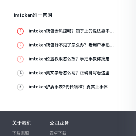
imtoken唯一官网
imtoken钱包会风控吗？知乎上的说法靠不靠
谱，老币民告诉你
imtoken钱包钱不见了怎么办？老用户手把手
教你找回
imtoken位置权限怎么改？手把手教你搞定
imtoken英文字母怎么写？正确拼写看这里
imtoken护盾手表2代长啥样？真实上手体验
分享
关于我们
公司业务
下载渠道
安卓下载