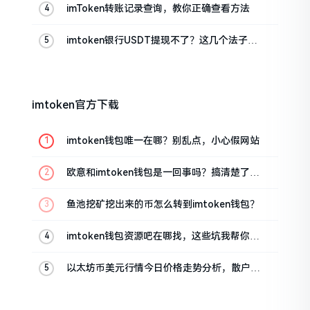
imToken转账记录查询，教你正确查看方法
imtoken银行USDT提现不了？这几个法子能
帮你搞定
imtoken官方下载
imtoken钱包唯一在哪？别乱点，小心假网站
欧意和imtoken钱包是一回事吗？搞清楚了再
装钱包
鱼池挖矿挖出来的币怎么转到imtoken钱包？
imtoken钱包资源吧在哪找，这些坑我帮你趟
过
以太坊币美元行情今日价格走势分析，散户如
何避免追涨杀跌被套牢