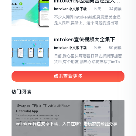
imtoken钱包是美金还是人民
就迷糊了
币？其实它是个“多面手”
imtoken中文版下载
⋅
昨天
⋅
34 阅读
不少人询问imtoken钱包究竟是美金还
是人民币,实际上，这个问题的提出可谓
是有些“外行人”的意味了。imtoken根本
就不会去发行属于自身的货币,它仅仅是
imtoken宣传视频大全集下
一个“钱包”而已
载，新手看完就懂怎么用
imtoken中文版下载
⋅
昨天
⋅
50 阅读
日前,我心里头琢磨着打算去折腾那加密
货币,有个朋友,就热心给我推荐了imTok
en,还着重讲这可是个老资格的钱包哩。
之后,我去到网上搜索了一番,嘿
点击查看更多
热门阅读
imtoken钱包安卓下载：入口在哪？老玩家的经验分享