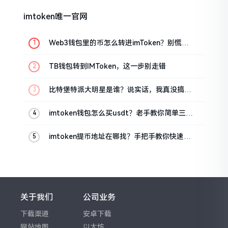
imtoken唯一官网
Web3钱包里的币怎么转进imToken？别慌，
三步搞定
TB钱包转到IMToken，这一步别走错
比特堡特派大明星是谁？说实话，我真没搞明
白
imtoken钱包怎么买usdt？老手教你简单三步
搞定
imtoken提币地址在哪找？手把手教你快速查
看
关于我们
公司业务
下载渠道
安卓下载
网站地图
以太坊