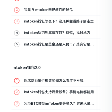
这几招能救急
我是丘imtoken来拯救你的钱包
imtoken钱包怎么下？这几种靠谱路子别走歪
imtoken私钥到底藏在哪？别慌，找对地方才
安心
imtoken钱包是美金还是人民币？其实它是个
“多面手”
imtoken钱包2.0
以太坊行情价格走势图怎么看才不亏钱
imtoken钱包支持哪些设备？手机电脑都能用
火币BTC转到imToken要等多久？过来人说说
真实情况