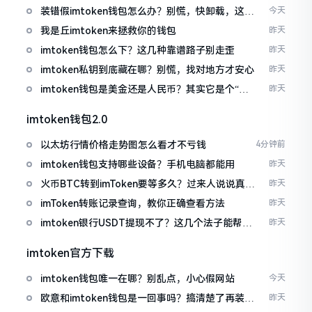
装错假imtoken钱包怎么办？别慌，快卸载，这几
今天
招能救急
我是丘imtoken来拯救你的钱包
昨天
imtoken钱包怎么下？这几种靠谱路子别走歪
昨天
imtoken私钥到底藏在哪？别慌，找对地方才安心
昨天
imtoken钱包是美金还是人民币？其实它是个“多
昨天
面手”
imtoken钱包2.0
以太坊行情价格走势图怎么看才不亏钱
4分钟前
imtoken钱包支持哪些设备？手机电脑都能用
昨天
火币BTC转到imToken要等多久？过来人说说真实
昨天
情况
imToken转账记录查询，教你正确查看方法
昨天
imtoken银行USDT提现不了？这几个法子能帮你
昨天
搞定
imtoken官方下载
imtoken钱包唯一在哪？别乱点，小心假网站
今天
欧意和imtoken钱包是一回事吗？搞清楚了再装钱
昨天