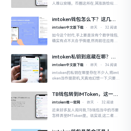
人难以安睡。币圈这所在,其涨跌恰似翻
书那般迅速,昨日尚呈飘红之态，今日已
然绿得人心慌慌。众多人手中紧握着一
imtoken钱包怎么下？这几种
堆币
靠谱路子别走歪
imtoken中文版下载
⋅
昨天
⋅
32 阅读
如今这个时代,手上要是没有个数字钱包,
确实有点不太合乎情理,然而前往应用商
店搜索“imtoken”,呈现出来的结果各式
各样,实在是让人头疼不已。有些看起来
imtoken私钥到底藏在哪？别
似乎相似
慌，找对地方才安心
imtoken中文版下载
⋅
昨天
⋅
34 阅读
imtoken的私钥在哪里存在不少人,将imt
oken当作提款机,天真地幻想一下,只要把
密码输入进去了事情就会顺顺利利的。
然而,实际并不如此
TB钱包转到IMToken，这一步
别走错
imtoken唯一官网
⋅
昨天
⋅
32 阅读
近来好多友人询问我,TB钱包当中的币要
怎样弄至IMToken里。说实话,这二者皆
是钱包,并无什么高低贵贱之分,然而在操
作方面的确得细致些。好多人转着转着