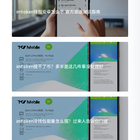
imtoken钱包安卓怎么下 官方渠道避坑指南
imtoken提不了币？多半是这几件事没处理好
imtoken冷钱包能量怎么搞？过来人告诉你门道