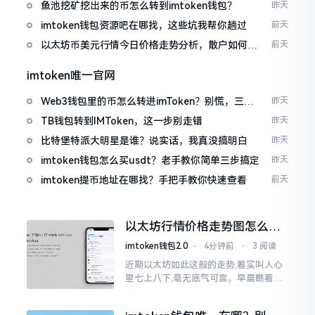
包
鱼池挖矿挖出来的币怎么转到imtoken钱包？
昨天
imtoken钱包资源吧在哪找，这些坑我帮你趟过
前天
以太坊币美元行情今日价格走势分析，散户如何避
前天
免追涨杀跌被套牢
imtoken唯一官网
Web3钱包里的币怎么转进imToken？别慌，三步
昨天
搞定
TB钱包转到IMToken，这一步别走错
昨天
比特堡特派大明星是谁？说实话，我真没搞明白
昨天
imtoken钱包怎么买usdt？老手教你简单三步搞定
昨天
imtoken提币地址在哪找？手把手教你快速查看
前天
以太坊行情价格走势图怎么看
才不亏钱
imtoken钱包2.0
⋅
4分钟前
⋅
3 阅读
近期以太坊如此这般的走势,着实叫人心
里七上八下,毫无底气可言。早晨瞧看之
际还是一片通红之色,展现出良好的态势,
然而到了下午,那颜色刹那间就改变了,绿