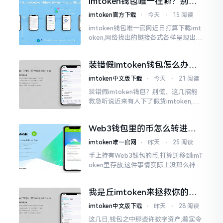
imtoken钱包唯一在哪？别乱
得让人心里直冒慌意。
点，小心假网站
imtoken官方下载
⋅
今天
⋅
15 阅读
imtoken钱包唯一官网近日打算下载imt
oken,网络找出的链接各式各样呈现出乱
糟糟的状态,瞅着都好像是那么一股正确
的样子,然而真的敢于点击一下吗?内心一
装错假imtoken钱包怎么办？
直忐忑不安。我折腾了好些日子
别慌，快卸载，这几招能救急
imtoken中文版下载
⋅
今天
⋅
21 阅读
装错假imtoken钱包？别慌，这几招能
救急听说近来有人下了假货imtoken,心
里必然怦怦一跳。这事物看起来如真品
一式,图标、名字皆仿得极像,然而其中全
Web3钱包里的币怎么转进
是陷阱。
imToken？别慌，三步搞定
imtoken唯一官网
⋅
昨天
⋅
25 阅读
手上持有Web3钱包的币,打算迁移到imT
oken里存放,这件事情实际上没那么神秘
莫测。好多人一听闻“跨链”、“转账”就
心生畏惧,担心转错链导致币消失不见
我是丘imtoken来拯救你的钱
包
imtoken中文版下载
⋅
昨天
⋅
28 阅读
这几日,钱包之中那些许数字资产,着实令