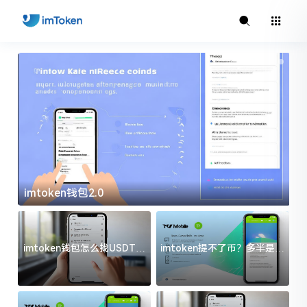
imtoken钱包2.0
i
imtoken钱包怎么找USDT地
imtoken提不了币？多半是这
址？三步搞定不踩坑
几件事没处理好