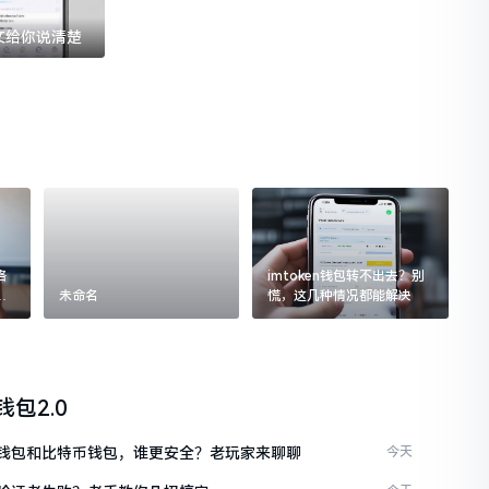
一文给你说清楚
格
imtoken钱包转不出去？别
追
未命名
慌，这几种情况都能解决
n钱包2.0
ken钱包和比特币钱包，谁更安全？老玩家来聊聊
今天