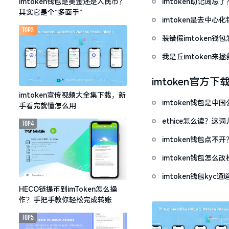
imtoken助记词
imtoken钱包是美金还是人民币？
其实它是个“多面手”
imtoken是去中
TOP3
装错假imtoken
我是丘imtoken来
imtoken官方下
imtoken宣传视频大全集下载，新
imtoken钱包是
手看完就懂怎么用
ethice怎么读？
TOP4
imtoken钱包点
imtoken钱包怎
imtoken钱包ky
HECO链提币到imToken怎么操
作？手把手教你轻松完成转账
TOP5