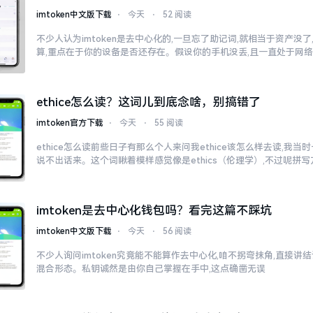
imtoken中文版下载
⋅
今天
⋅
52 阅读
不少人认为imtoken是去中心化的,一旦忘了助记词,就相当于资产没
算,重点在于你的设备是否还存在。假设你的手机没丢,且一直处于网
ethice怎么读？这词儿到底念啥，别搞错了
imtoken官方下载
⋅
今天
⋅
55 阅读
ethice怎么读前些日子有那么个人来问我ethice该怎么样去读,我
说不出话来。这个词瞅着模样感觉像是ethics（伦理学）,不过呢拼
imtoken是去中心化钱包吗？看完这篇不踩坑
imtoken中文版下载
⋅
今天
⋅
56 阅读
不少人询问imtoken究竟能不能算作去中心化,咱不拐弯抹角,直接讲结
混合形态。私钥诚然是由你自己掌握在手中,这点确凿无误