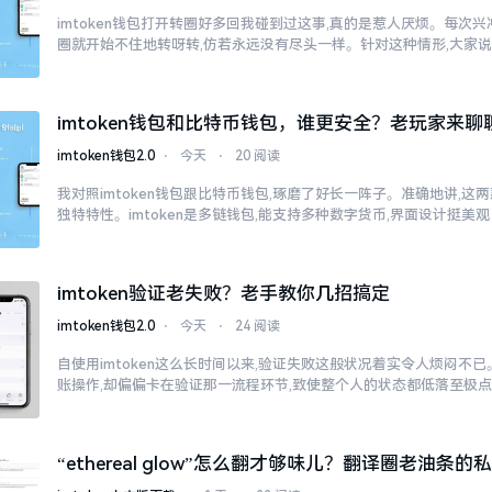
imtoken钱包打开转圈好多回我碰到过这事,真的是惹人厌烦。每次兴冲冲
圈就开始不住地转呀转,仿若永远没有尽头一样。针对这种情形,大家
imtoken钱包和比特币钱包，谁更安全？老玩家来聊
imtoken钱包2.0
⋅
今天
⋅
20 阅读
我对照imtoken钱包跟比特币钱包,琢磨了好长一阵子。准确地讲,这
独特特性。imtoken是多链钱包,能支持多种数字货币,界面设计挺美观
imtoken验证老失败？老手教你几招搞定
imtoken钱包2.0
⋅
今天
⋅
24 阅读
自使用imtoken这么长时间以来,验证失败这般状况着实令人烦闷不
账操作,却偏偏卡在验证那一流程环节,致使整个人的状态都低落至极
“ethereal glow”怎么翻才够味儿？翻译圈老油条的