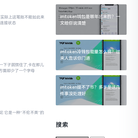
imtoken钱包是哪年出来的？一
了,实际上这笔账不能如此来
文给你说清楚
络连接状态
imtoken冷钱包能量怎么搞？过
来人告诉你门道
当时一下子就愣住了,卡在那儿
写方面却少了一个字母
imtoken提不了币？多半是这几
件事没处理好
论:它是一种“不伦不类”的
搜索