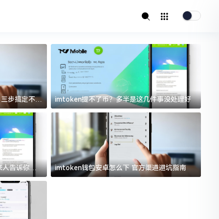
址？三步搞定不踩
imtoken提不了币？多半是这几件事没处理好
i
过来人告诉你门
imtoken钱包安卓怎么下 官方渠道避坑指南