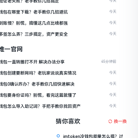
ken验证老失败？老手教你几招搞定
今天
ken钱包在哪里下载？老手教你几招避坑
今天
ken到账慢？别慌，搞懂这几点比啥都强
今天
ken多签怎么弄？三步搞定，资产更安全
今天
en唯一官网
en钱包一直转圈打不开 解决办法分享
45分钟前
ken钱包创建要断网吗？老玩家说说真实情况
今天
ken钱包0确认咋办？老手教你几招快速解决
今天
ken钱包要身份证吗？别慌，看完这篇就懂了
今天
ken钱包怎么导入助记词？手把手教你找回资产
今天
猜你喜欢
换一换
imtoken冷钱包能量怎么搞？过