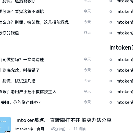
忘了？别慌，这招能救你
今天
imto
心化钱包吗？看完这篇不踩坑
今天
imto
钱包怎么办？别慌，快卸载，这几招能救急
今天
imto
拯救你的钱包
昨天
imto
载
imtok
中国公司做的吗？一文说清楚
今天
imtok
这词儿到底念啥，别搞错了
今天
imto
不开？别慌，试试这几招
今天
imto
么改权限？老用户手把手教你换主人
今天
imto
c通道关闭，你的资产咋办？
今天
imto
imtoken钱包一直转圈打不开 解决办法分享
imtoken唯一官网
⋅
45分钟前
⋅
11 阅读