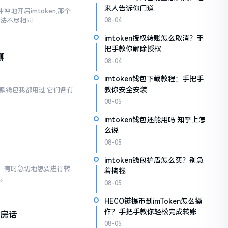
来人告诉你门道
地开启imtoken,那个
说法不尽相同
08-04
imtoken授权转账怎么取消？手
把手教你解除授权
聊
08-04
imtoken钱包下载教程：手把手
教你安全安装
两款钱包我都用过,它们各有
08-05
imtoken钱包还能用吗 知乎上怎
么说
08-05
imtoken钱包护盾怎么买？别急
已。有时急切地想要进行转
着掏钱
点。
08-05
HECO链提币到imToken怎么操
作？手把手教你轻松完成转账
私房话
08-05