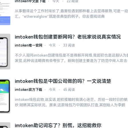
imtoken中文版下载
⋅
今天
⋅
22 阅读
从事翻译这个工作时间长了,最害怕遇到那种看上去觉得眼熟,可是一
汇。“etherealglow”就是很典型的例子。你去查阅词典
imtoken钱包创建要断网吗？老玩家说说真实情况
imtoken唯一官网
⋅
今天
⋅
33 阅读
不少人询问imtoken创建钱包是不是得断开网络,我起初也是这般认
发觉,此种说法略微有些夸张了。断网创建主要是为了防范中间人攻击
imtoken钱包是中国公司做的吗？一文说清楚
imtoken官方下载
⋅
今天
⋅
45 阅读
imtoken钱包此物,说实话,起初接触时我满心迷茫。历经一段时日的
纱,明晰其实际状况。原来,这款钱包乃中国团队打造,其创始人为李鹏
imtoken助记词忘了？别慌，这招能救你