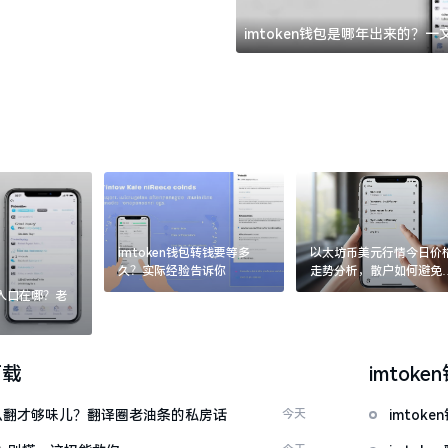
imtoken钱包是哪年出来的？
imtoken钱包转钱要等多
以太坊币美元行情今日价
久？实际经验告诉你
走势分析，散户如何避免
涨杀跌被套牢
：入口在哪？老
下载
imtoke
ow”怎么翻才够味儿？翻译圈老油条的私房话
今天
imto