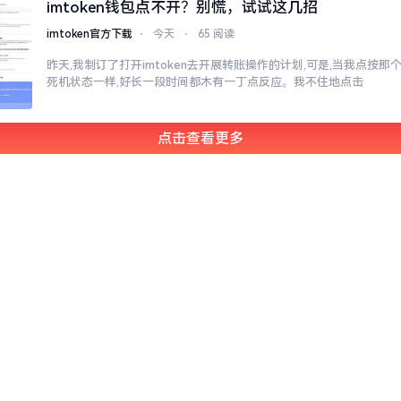
imtoken钱包点不开？别慌，试试这几招
imtoken官方下载
⋅
今天
⋅
65 阅读
昨天,我制订了打开imtoken去开展转账操作的计划,可是,当我点按
死机状态一样,好长一段时间都木有一丁点反应。我不住地点击
点击查看更多