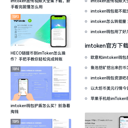
imtoken宣传视
imtoken宣传视频大全集下载，新
手看完就懂怎么用
imtoken钱包能不
TOP3
imtoken怎么转能
imtoken钱包用
imtoken官方下
HECO链提币到imToken怎么操
欧意和imtoken
作？手把手教你轻松完成转账
鱼池挖矿挖出来的币怎
TOP4
imtoken钱包资
以太坊币美元行情今
套牢
苹果手机给imTok
imtoken钱包护盾怎么买？别急着
掏钱
TOP5