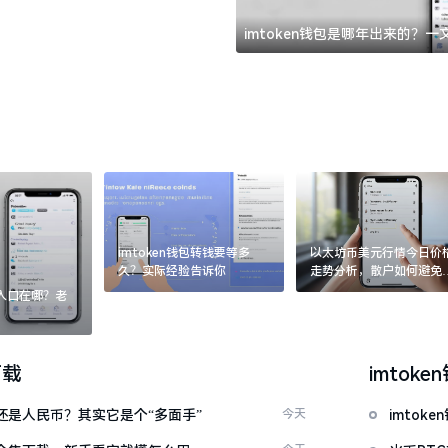
imtoken钱包是哪年出来的？
imtoken钱包转钱要等多
以太坊币美元行情今日价
久？实际经验告诉你
走势分析，散户如何避免
涨杀跌被套牢
：入口在哪？老
下载
imtoke
金还是人民币？其实它是个“多面手”
今天
imto