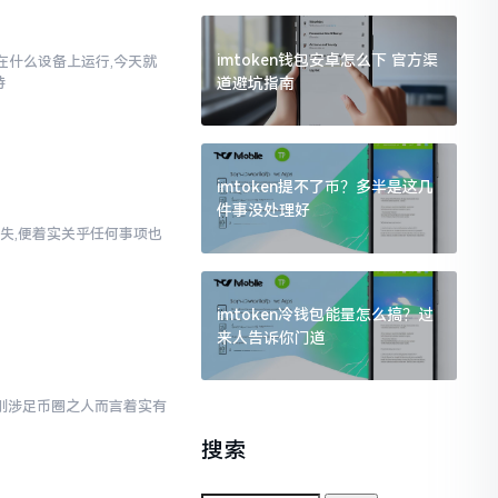
imtoken钱包安卓怎么下 官方渠
以在什么设备上运行,今天就
道避坑指南
持
imtoken提不了币？多半是这几
件事没处理好
失,便着实关乎任何事项也
imtoken冷钱包能量怎么搞？过
来人告诉你门道
对于刚涉足币圈之人而言着实有
搜索