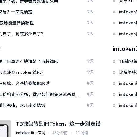
频大全集下载，新手看完就懂怎么用
今天
火币BT
能交易？一文说清楚
今天
imTo
量 波场能量转换教程
今天
imto
了好几年了，到底多少年了？
今天
imtok
载
imtok
钱包是一回事吗？搞清楚了再装钱包
今天
TB钱包转
么转到imtoken钱包？
今天
比特堡特
源吧在哪找，这些坑我帮你趟过
昨天
imtok
日价格走势分析，散户如何避免追涨杀跌被
昨天
imto
en钱包充值，这几步别搞错
昨天
imtok
TB钱包转到IMToken，这一步别走错
imtoken唯一官网
⋅
43分钟前
⋅
11 阅读