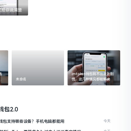
一文给你说清楚
格
imtoken钱包转不出去？别
追
未命名
慌，这几种情况都能解决
n钱包2.0
ken钱包支持哪些设备？手机电脑都能用
今天