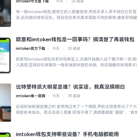
imtoken中文版下载
⋅
今天
⋅
24 阅读
有一款imtoken钱包,使用它的人数量挺多,然而众多人弄不明白它
话,此问题问得很实在。钱包和交易所原本就是不同的事物,像是存钱
欧意和imtoken钱包是一回事吗？搞清楚了再装钱包
imtoken官方下载
⋅
今天
⋅
30 阅读
欧意和imtoken钱包关系好吗事实上,当最开始踏入这个圈子那一刻
入困惑,觉得好似有着同一母体渊源所致的关联。而后随着时间推移才
比特堡特派大明星是谁？说实话，我真没搞明白
imtoken唯一官网
⋅
今天
⋅
39 阅读
近段时间刷朋友圈之时,老李甩过来了一个链接,声称比特堡弄出了个大
明星前来站台。我点击进入查看,哎呀不得了,满屏幕都是“重磅”、“首发
imtoken钱包支持哪些设备？手机电脑都能用