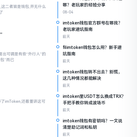
哪？老玩家的经验分享
话,这二者皆是钱包,并无什么
了
08-04
imtoken钱包官方群号在哪找？
老玩家避坑指南
”
前天
filimtoken钱包怎么用？新手避
坑指南
提出可谓是有些“外行人”的
钱包”而已
前天
imtoken钱包转不出去？别慌，
这几种情况都能解决
前天
imtoken里USDT怎么换成TRX？
imToken,还着重讲这可
手把手教你转成波场币
前天
imtoken钱包有密钥吗？一文说
清楚助记词和私钥
前天