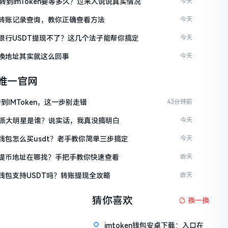
C转到imToken要等多久？过来人说说真实情况
今天
ken转账记录查询，教你正确查看方法
今天
ken银行USDT提现不了？这几个法子能帮你搞定
今天
en换地址其实就这么回事
今天
en唯一官网
到IMToken，这一步别走错
43分钟前
派大明星是谁？说实话，我真没搞明白
今天
en钱包怎么买usdt？老手教你简单三步搞定
今天
ken提币地址在哪找？手把手教你快速查看
昨天
en钱包支持USDT吗？转账提现全攻略
昨天
猜你喜欢
换一换
imtoken钱包安卓下载：入口在