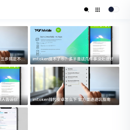
址？三步搞定不踩
imtoken提不了币？多半是这几件事没处理好
i
过来人告诉你门
imtoken钱包安卓怎么下 官方渠道避坑指南