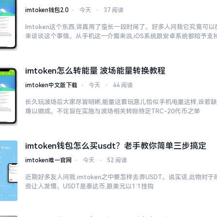
imtoken钱包2.0
⋅
今天
⋅
37 阅读
Imtoken这个东西,讲真用了蛮长一段时间了。好多人问我它究竟可
来谈谈这个事情。从手机这一介面来说,iOS系统跟安卓系统都给予支
imtoken怎么转能量 波场能量转换教程
imtoken中文版下载
⋅
今天
⋅
44 阅读
长久玩波场后大家尽皆明晰,能量这套玩意儿恰似手机电量这样,设若缺
难以做成。不论旨在实施与波场相关转账特定TRC-20代币之举
imtoken钱包怎么买usdt？老手教你简单三步搞定
imtoken唯一官网
⋅
今天
⋅
52 阅读
近期好多友人问我,imtoken之中要怎样去弄USDT。说实话,此物
些让人发懵。USDT是泰达币,跟美元以1:1挂钩