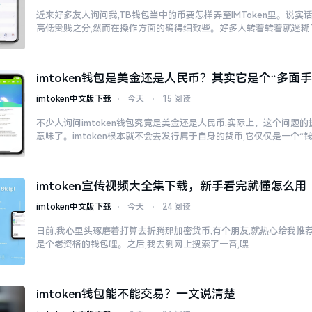
近来好多友人询问我,TB钱包当中的币要怎样弄至IMToken里。说实
高低贵贱之分,然而在操作方面的确得细致些。好多人转着转着就迷糊
imtoken钱包是美金还是人民币？其实它是个“多面手
imtoken中文版下载
⋅
今天
⋅
15 阅读
不少人询问imtoken钱包究竟是美金还是人民币,实际上，这个问题的
意味了。imtoken根本就不会去发行属于自身的货币,它仅仅是一个“
imtoken宣传视频大全集下载，新手看完就懂怎么用
imtoken中文版下载
⋅
今天
⋅
24 阅读
日前,我心里头琢磨着打算去折腾那加密货币,有个朋友,就热心给我推荐了
是个老资格的钱包哩。之后,我去到网上搜索了一番,嘿
imtoken钱包能不能交易？一文说清楚