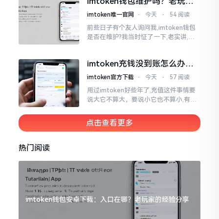
imtoken钱包维护吗？老玩家
功登录。
说说心里话
imtoken唯一官网
⋅
今天
⋅
54 阅读
前些日子有个友人询问我,imtoken钱包
是否在维护?我当时怔了一下,老实讲,该
问题蛮具趣意的。钱包这类事物,你是晓
得的,跟咱家里的钥匙相近,钥匙不会自行
imtoken充钱没到账怎么办？
生锈
老用户教你几招
imtoken官方下载
⋅
今天
⋅
57 阅读
用过imtoken好些年了,充值这件事情要
说大它不算大，要说小它也不算小,有时
转账过去的币就是看不到踪迹踪影,急得
人心里好似热锅上的蚂蚁团团转,实际上
点击查看更多
吧
热门阅读
imtoken钱包安卓下载：入口在哪？老玩家的经验分享