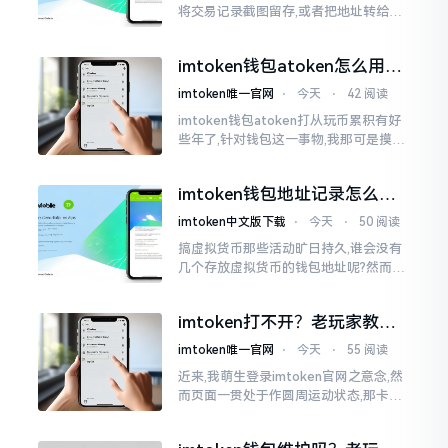
将交易记录截图留存,或者把地址转给友
人查看。然而,众多刚上手的朋友并不清
楚怎样进行操作,实际上,这件事情是颇为
imtoken钱包atoken怎么用？
简易的
一文教你搞定
imtoken唯一官网
⋅
今天
⋅
42 阅读
imtoken钱包atoken打从玩币累积有好
些年了,针对钱包这一事物,我那可是摸得
相当透彻了然于胸了。单讲imToken而
言,使用它的人数挺多,然而到了atoken这
imtoken钱包地址记录怎么
一块儿
删？手把手教你清干净
imtoken中文版下载
⋅
今天
⋅
50 阅读
搞虚拟货币那些活动旷日持久,谁会没有
几个存放虚拟货币的钱包地址呢?然而某
些地址使用时间一长就搁置在那儿,瞅着
就让人心烦意乱。前段时间我着手整理
imtoken打不开？老玩家教你
钱包
几招
imtoken唯一官网
⋅
今天
⋅
55 阅读
近来,我萌生登录imtoken官网之意念,然
而页面一贯处于作圆周运动状态,那卡顿
之形态恰似便秘之状。我初始反应乃网
络中断,遂换一WiFi再度尝试,却仍无法成