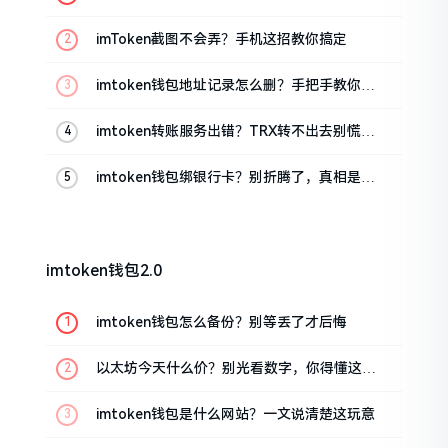
位置
imToken截图不会弄？手机这招教你搞定
imtoken钱包地址记录怎么删？手把手教你清
干净
imtoken转账服务出错？TRX转不出去别慌，
这几招试试
imtoken钱包绑银行卡？别折腾了，真相是这
样的
imtoken钱包2.0
imtoken钱包怎么备份？别等丢了才后悔
以太坊今天什么价？别光看数字，你得懂这几
点
imtoken钱包是什么网站？一文说清楚这玩意